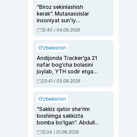
“Biroz sekinlashish
kerak”. Mutaxassislar
insoniyat sun’iy
intellektni boshqara
12:40 / 04.08.2026
olmay qolishidan xavotir
bildirdi
O‘zbekiston
Andijonda Tracker’ga 21
nafar bog‘cha bolasini
joylab, YTH sodir etgan
ayolga sud hukmi o‘qildi
23:41 / 03.08.2026
O‘zbekiston
“Sakkiz qator she’rim
boshimga sakkizta
bomba bo‘lgan”. Abdulla
Oripovni siyosiy
12:24 / 01.08.2026
ayblovlardan asrab