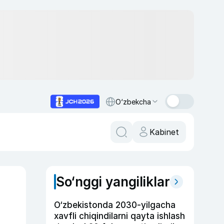
O‘zbekcha
Kabinet
So‘nggi yangiliklar
O‘zbekistonda 2030-yilgacha
xavfli chiqindilarni qayta ishlash