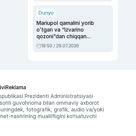
qolgan voqea
Dunyo
Mariupol qamalini yorib
oʻtgan va “Izvarino
qozoni”dan chiqqan
qahramon — Ukraina
19:50 / 29.07.2026
armiyasi bosh
qoʻmondoni Drapatiy
haqida
ivi
Reklama
publikasi Prezidenti Administratsiyasi
-sonli guvohnoma bilan ommaviy axborot
shuningdek, fotografik, grafik, audio va/yoki
et-nashrining muallifligini ko‘rsatuvchi