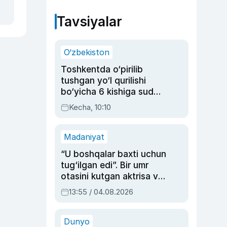
Tavsiyalar
O‘zbekiston
Toshkentda o‘pirilib
tushgan yo‘l qurilishi
bo‘yicha 6 kishiga sud
hukmi o‘qildi
Kecha, 10:10
Madaniyat
“U boshqalar baxti uchun
tug‘ilgan edi”. Bir umr
otasini kutgan aktrisa va
dublyaj ustasi Rimma
13:55 / 04.08.2026
Ahmedovaning
sinovlarga to‘la hayoti
Dunyo