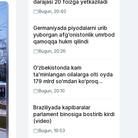
darajasi 20 foizga yetkaziladi
Bugun, 20:40
Germaniyada piyodalarni urib
yuborgan afg‘onistonlik umrbod
qamoqqa hukm qilindi
Bugun, 20:26
O‘zbekistonda kam
ta’minlangan oilalarga olti oyda
179 mlrd so‘mdan ko‘proq
ijtimoiy keshbek to‘lab berildi
Bugun, 20:10
Braziliyada kapibaralar
parlament binosiga bostirib kirdi
(video)
Bugun, 19:53