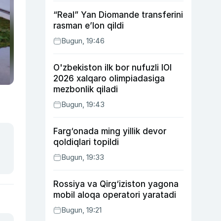
“Real” Yan Diomande transferini
rasman e’lon qildi
Bugun, 19:46
O'zbekiston ilk bor nufuzli IOI
2026 xalqaro olimpiadasiga
mezbonlik qiladi
Bugun, 19:43
Farg‘onada ming yillik devor
qoldiqlari topildi
Bugun, 19:33
Rossiya va Qirg‘iziston yagona
mobil aloqa operatori yaratadi
Bugun, 19:21