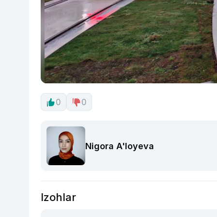
0
0
Nigora A'loyeva
Izohlar