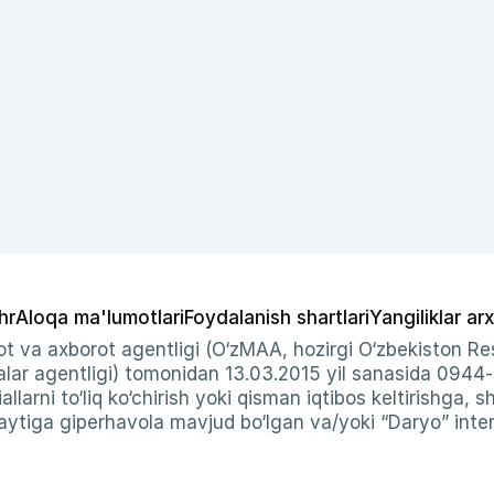
hr
Aloqa ma'lumotlari
Foydalanish shartlari
Yangiliklar arx
t va axborot agentligi (O‘zMAA, hozirgi O‘zbekiston Res
ar agentligi) tomonidan 13.03.2015 yil sanasida 0944
allarni to‘liq ko‘chirish yoki qisman iqtibos keltirishga, 
ytiga giperhavola mavjud bo‘lgan va/yoki “Daryo” intern