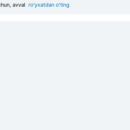
uchun, avval
ro‘yxatdan o‘ting