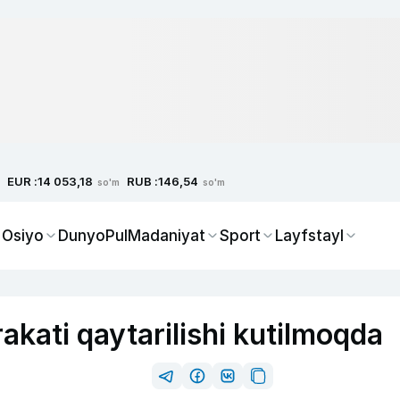
EUR :
RUB :
14 053,18
146,54
so'm
so'm
 Osiyo
Dunyo
Pul
Madaniyat
Sport
Layfstayl
kati qaytarilishi kutilmoqda