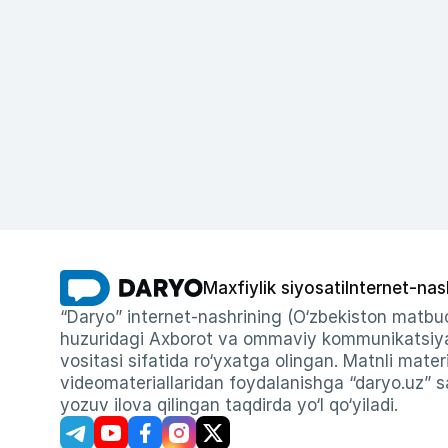
Maxfiylik siyosati
Internet-nas
“Daryo” internet-nashrining (O‘zbekiston matbuo
huzuridagi Axborot va ommaviy kommunikatsiyal
vositasi sifatida ro‘yxatga olingan. Matnli materi
videomateriallaridan foydalanishga “daryo.uz” sa
yozuv ilova qilingan taqdirda yo‘l qo‘yiladi.