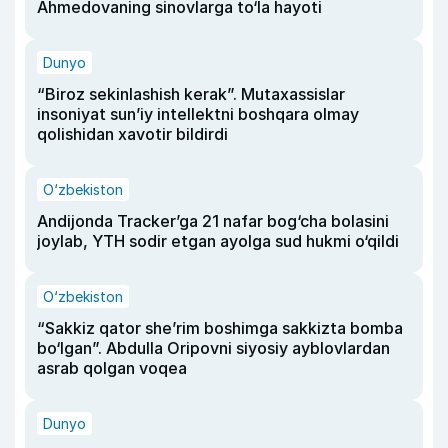
Ahmedovaning sinovlarga to‘la hayoti
Dunyo
“Biroz sekinlashish kerak”. Mutaxassislar
insoniyat sun’iy intellektni boshqara olmay
qolishidan xavotir bildirdi
O‘zbekiston
Andijonda Tracker’ga 21 nafar bog‘cha bolasini
joylab, YTH sodir etgan ayolga sud hukmi o‘qildi
O‘zbekiston
“Sakkiz qator she’rim boshimga sakkizta bomba
bo‘lgan”. Abdulla Oripovni siyosiy ayblovlardan
asrab qolgan voqea
Dunyo