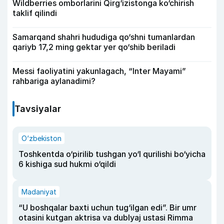
Wildberries omborlarini Qirg‘izistonga ko‘chirish
taklif qilindi
Samarqand shahri hududiga qo‘shni tumanlardan
qariyb 17,2 ming gektar yer qo‘shib beriladi
Messi faoliyatini yakunlagach, “Inter Mayami”
rahbariga aylanadimi?
Tavsiyalar
O‘zbekiston
Toshkentda o‘pirilib tushgan yo‘l qurilishi bo‘yicha
6 kishiga sud hukmi o‘qildi
Madaniyat
“U boshqalar baxti uchun tug‘ilgan edi”. Bir umr
otasini kutgan aktrisa va dublyaj ustasi Rimma