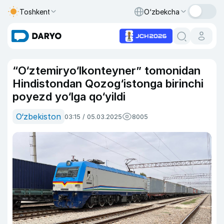
Toshkent
O‘zbekcha
“O‘ztemiryo‘lkonteyner” tomonidan
Hindistondan Qozog‘istonga birinchi
poyezd yo‘lga qo‘yildi
O‘zbekiston
03:15 / 05.03.2025
8005