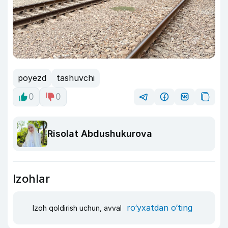
poyezd
tashuvchi
0
0
Risolat Abdushukurova
Izohlar
ro‘yxatdan o‘ting
Izoh qoldirish uchun, avval