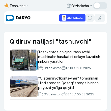
Toshkent
O‘zbekcha
Qidiruv natijasi "tashuvchi"
Toshkentda chiqindi tashuvchi
mashinalar harakatini onlayn kuzatish
imkoni yaratildi
O‘zbekiston
17:10 / 12.11.2025
“O‘ztemiryo‘lkonteyner” tomonidan
Hindistondan Qozog‘istonga birinchi
poyezd yo‘lga qo‘yildi
O‘zbekiston
03:15 / 05.03.2025