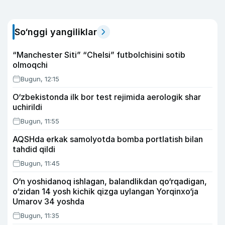
So‘nggi yangiliklar
“Manchester Siti” “Chelsi” futbolchisini sotib
olmoqchi
Bugun, 12:15
O‘zbekistonda ilk bor test rejimida aerologik shar
uchirildi
Bugun, 11:55
AQSHda erkak samolyotda bomba portlatish bilan
tahdid qildi
Bugun, 11:45
O‘n yoshidanoq ishlagan, balandlikdan qo‘rqadigan,
o‘zidan 14 yosh kichik qizga uylangan Yorqinxo‘ja
Umarov 34 yoshda
Bugun, 11:35