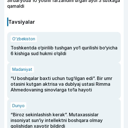
Sirdaryoda 10 yoshli farzandini urgan ayol 3 sutkaga
qamaldi
Tavsiyalar
O‘zbekiston
Toshkentda o‘pirilib tushgan yo‘l qurilishi bo‘yicha
6 kishiga sud hukmi o‘qildi
Madaniyat
“U boshqalar baxti uchun tug‘ilgan edi”. Bir umr
otasini kutgan aktrisa va dublyaj ustasi Rimma
Ahmedovaning sinovlarga to‘la hayoti
Dunyo
“Biroz sekinlashish kerak”. Mutaxassislar
insoniyat sun’iy intellektni boshqara olmay
qolishidan xavotir bildirdi