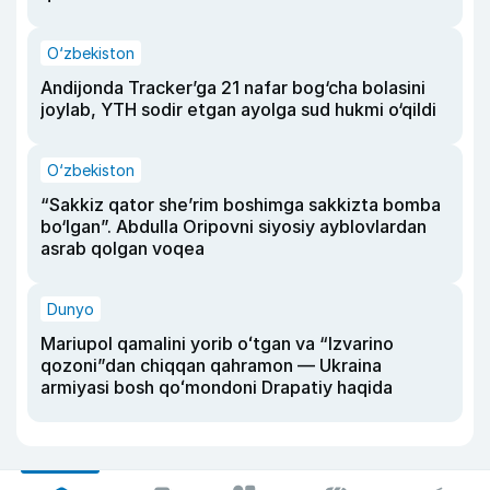
O‘zbekiston
Andijonda Tracker’ga 21 nafar bog‘cha bolasini
joylab, YTH sodir etgan ayolga sud hukmi o‘qildi
O‘zbekiston
“Sakkiz qator she’rim boshimga sakkizta bomba
bo‘lgan”. Abdulla Oripovni siyosiy ayblovlardan
asrab qolgan voqea
Dunyo
Mariupol qamalini yorib oʻtgan va “Izvarino
qozoni”dan chiqqan qahramon — Ukraina
armiyasi bosh qoʻmondoni Drapatiy haqida