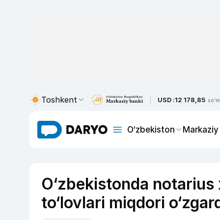
Toshkent
USD :
12 178,85
so'm
O‘zbekiston
Markaziy
O‘zbekistonda notarius 
to‘lovlari miqdori o‘zgar