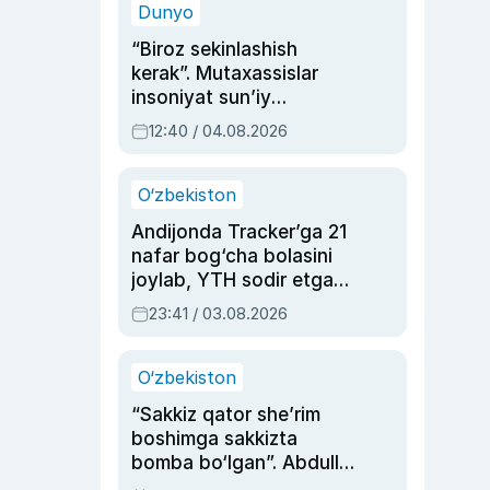
Dunyo
“Biroz sekinlashish
kerak”. Mutaxassislar
insoniyat sun’iy
intellektni boshqara
12:40 / 04.08.2026
olmay qolishidan xavotir
bildirdi
O‘zbekiston
Andijonda Tracker’ga 21
nafar bog‘cha bolasini
joylab, YTH sodir etgan
ayolga sud hukmi o‘qildi
23:41 / 03.08.2026
O‘zbekiston
“Sakkiz qator she’rim
boshimga sakkizta
bomba bo‘lgan”. Abdulla
Oripovni siyosiy