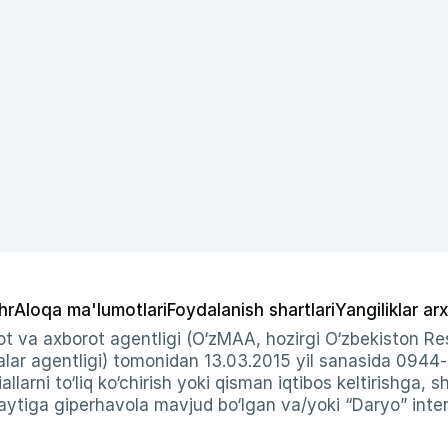
hr
Aloqa ma'lumotlari
Foydalanish shartlari
Yangiliklar arx
t va axborot agentligi (O‘zMAA, hozirgi O‘zbekiston Res
ar agentligi) tomonidan 13.03.2015 yil sanasida 0944
allarni to‘liq ko‘chirish yoki qisman iqtibos keltirishga, 
ytiga giperhavola mavjud bo‘lgan va/yoki “Daryo” intern