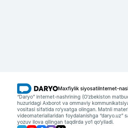
Maxfiylik siyosati
Internet-nas
“Daryo” internet-nashrining (O‘zbekiston matbuo
huzuridagi Axborot va ommaviy kommunikatsiyal
vositasi sifatida ro‘yxatga olingan. Matnli materi
videomateriallaridan foydalanishga “daryo.uz” sa
yozuv ilova qilingan taqdirda yo‘l qo‘yiladi.