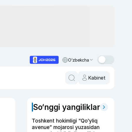
O‘zbekcha
Kabinet
So‘nggi yangiliklar
Toshkent hokimligi “Qo‘yliq
avenue” mojarosi yuzasidan