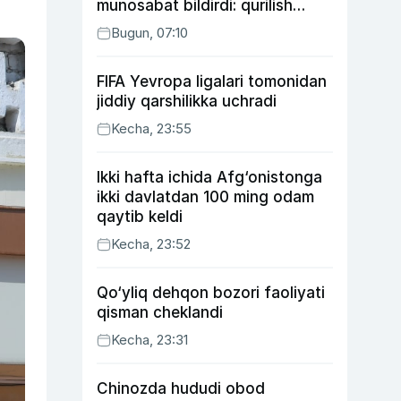
munosabat bildirdi: qurilish
ishlarining 53 foizi yakunlangan
Bugun, 07:10
FIFA Yevropa ligalari tomonidan
jiddiy qarshilikka uchradi
Kecha, 23:55
Ikki hafta ichida Afg‘onistonga
ikki davlatdan 100 ming odam
qaytib keldi
Kecha, 23:52
Qo‘yliq dehqon bozori faoliyati
qisman cheklandi
Kecha, 23:31
Chinozda hududi obod