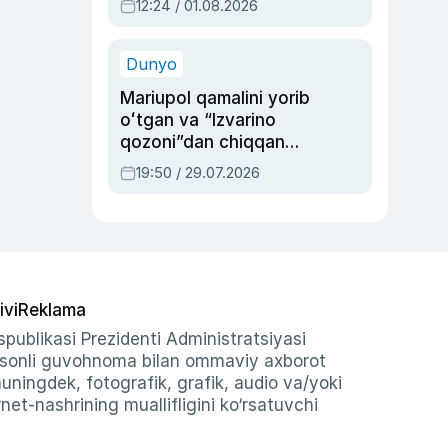
12:24 / 01.08.2026
ayblovlardan asrab
qolgan voqea
Dunyo
Mariupol qamalini yorib
oʻtgan va “Izvarino
qozoni”dan chiqqan
qahramon — Ukraina
19:50 / 29.07.2026
armiyasi bosh
qoʻmondoni Drapatiy
haqida
ivi
Reklama
publikasi Prezidenti Administratsiyasi
-sonli guvohnoma bilan ommaviy axborot
shuningdek, fotografik, grafik, audio va/yoki
et-nashrining muallifligini ko‘rsatuvchi