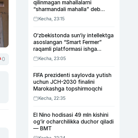
qilinmagan mahallalarni
“sharmandali mahalla” deb
belgilash boshlandi
Kecha, 23:15
O‘zbekistonda sun‘iy intellektga
asoslangan “Smart Fermer”
raqamli platformasi ishga
tushiriladi
Kecha, 23:05
0
FIFA prezidenti saylovda yutish
uchun JCH-2030 finalini
Marokashga topshirmoqchi
Kecha, 22:35
El Nino hodisasi 49 mln kishini
og‘ir ocharchilikka duchor qiladi
— BMT
Kecha, 22:24