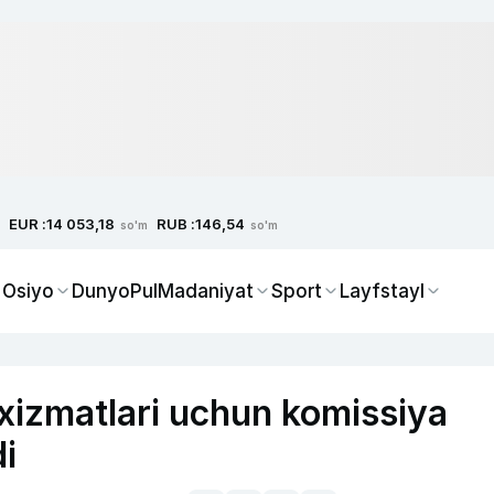
EUR :
RUB :
14 053,18
146,54
so'm
so'm
 Osiyo
Dunyo
Pul
Madaniyat
Sport
Layfstayl
xizmatlari uchun komissiya
di