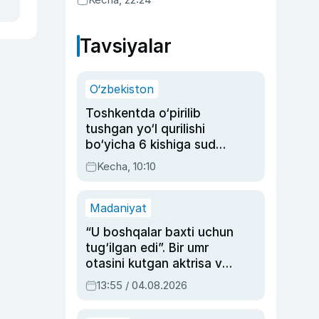
Tavsiyalar
O‘zbekiston
Toshkentda o‘pirilib
tushgan yo‘l qurilishi
bo‘yicha 6 kishiga sud
hukmi o‘qildi
Kecha, 10:10
Madaniyat
“U boshqalar baxti uchun
tug‘ilgan edi”. Bir umr
otasini kutgan aktrisa va
dublyaj ustasi Rimma
13:55 / 04.08.2026
Ahmedovaning
sinovlarga to‘la hayoti