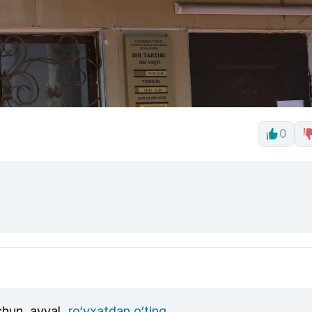
0
uchun, avval
ro‘yxatdan o‘ting