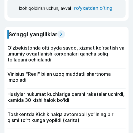
ro‘yxatdan o‘ting
Izoh qoldirish uchun, avval
So‘nggi yangiliklar
Oʻzbekistonda olti oyda savdo, xizmat koʻrsatish va
umumiy ovqatlanish korxonalari qancha soliq
toʻlagani ochiqlandi
Vinisius “Real” bilan uzoq muddatli shartnoma
imzoladi
Husiylar hukumat kuchlariga qarshi raketalar uchirdi,
kamida 30 kishi halok bo‘ldi
Toshkentda Kichik halqa avtomobil yo‘lining bir
qismi to‘rt kunga yopildi (xarita)