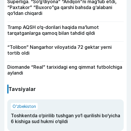
Superliga. “So‘g‘diyona” “Andijon”ni mag‘lub etdi,
“Paxtakor” “Buxoro”ga qarshi bahsda g‘alabani
qo‘ldan chiqardi
Tramp AQSH o‘q-dorilari haqida ma’lumot
tarqatganlarga qamoq bilan tahdid qildi
“Tolibon” Nangarhor viloyatida 72 gektar yerni
tortib oldi
Diomande “Real” tarixidagi eng qimmat futbolchiga
aylandi
Tavsiyalar
O‘zbekiston
Toshkentda o‘pirilib tushgan yo‘l qurilishi bo‘yicha
6 kishiga sud hukmi o‘qildi