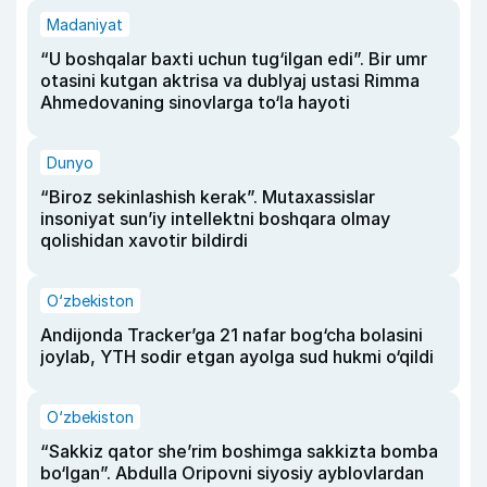
Madaniyat
“U boshqalar baxti uchun tug‘ilgan edi”. Bir umr
otasini kutgan aktrisa va dublyaj ustasi Rimma
Ahmedovaning sinovlarga to‘la hayoti
Dunyo
“Biroz sekinlashish kerak”. Mutaxassislar
insoniyat sun’iy intellektni boshqara olmay
qolishidan xavotir bildirdi
O‘zbekiston
Andijonda Tracker’ga 21 nafar bog‘cha bolasini
joylab, YTH sodir etgan ayolga sud hukmi o‘qildi
O‘zbekiston
“Sakkiz qator she’rim boshimga sakkizta bomba
bo‘lgan”. Abdulla Oripovni siyosiy ayblovlardan