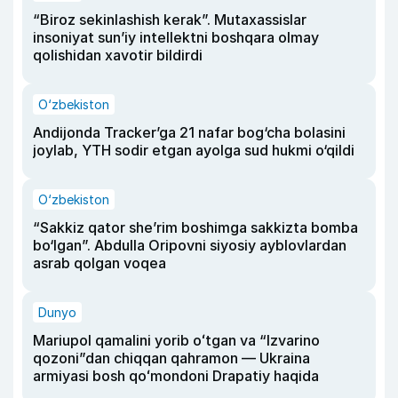
“Biroz sekinlashish kerak”. Mutaxassislar
insoniyat sun’iy intellektni boshqara olmay
qolishidan xavotir bildirdi
O‘zbekiston
Andijonda Tracker’ga 21 nafar bog‘cha bolasini
joylab, YTH sodir etgan ayolga sud hukmi o‘qildi
O‘zbekiston
“Sakkiz qator she’rim boshimga sakkizta bomba
bo‘lgan”. Abdulla Oripovni siyosiy ayblovlardan
asrab qolgan voqea
Dunyo
Mariupol qamalini yorib oʻtgan va “Izvarino
qozoni”dan chiqqan qahramon — Ukraina
armiyasi bosh qoʻmondoni Drapatiy haqida