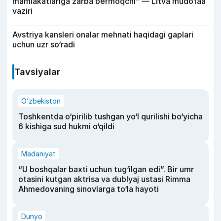
mamlakatlariga zarba bermoqchi” — Litva mudofaa
vaziri
Avstriya kansleri onalar mehnati haqidagi gaplari
uchun uzr so‘radi
Tavsiyalar
O‘zbekiston
Toshkentda o‘pirilib tushgan yo‘l qurilishi bo‘yicha
6 kishiga sud hukmi o‘qildi
Madaniyat
“U boshqalar baxti uchun tug‘ilgan edi”. Bir umr
otasini kutgan aktrisa va dublyaj ustasi Rimma
Ahmedovaning sinovlarga to‘la hayoti
Dunyo