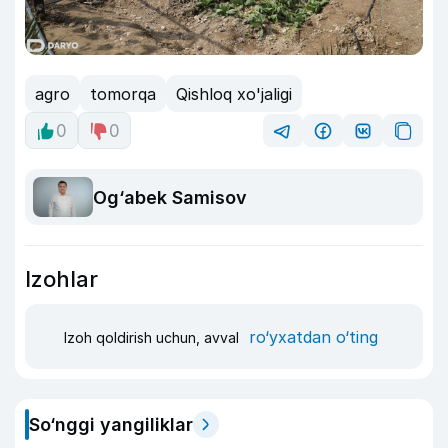
agro
tomorqa
Qishloq xo'jaligi
0
0
Og‘abek Samisov
Izohlar
ro‘yxatdan o‘ting
Izoh qoldirish uchun, avval
So‘nggi yangiliklar