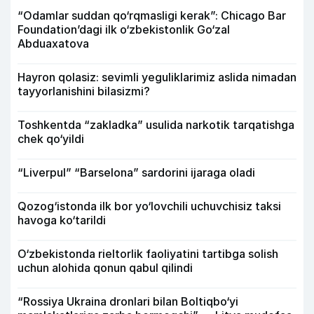
“Odamlar suddan qo‘rqmasligi kerak”: Chicago Bar
Foundation’dagi ilk o‘zbekistonlik Go‘zal
Abduaxatova
Hayron qolasiz: sevimli yeguliklarimiz aslida nimadan
tayyorlanishini bilasizmi?
Toshkentda “zakladka” usulida narkotik tarqatishga
chek qo‘yildi
“Liverpul” “Barselona” sardorini ijaraga oladi
Qozog‘istonda ilk bor yo‘lovchili uchuvchisiz taksi
havoga ko‘tarildi
O‘zbekistonda rieltorlik faoliyatini tartibga solish
uchun alohida qonun qabul qilindi
“Rossiya Ukraina dronlari bilan Boltiqbo‘yi