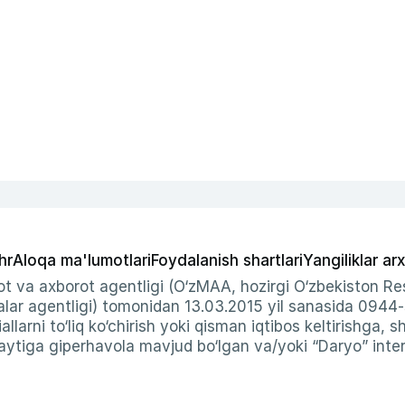
hr
Aloqa ma'lumotlari
Foydalanish shartlari
Yangiliklar arx
t va axborot agentligi (O‘zMAA, hozirgi O‘zbekiston Res
ar agentligi) tomonidan 13.03.2015 yil sanasida 0944
allarni to‘liq ko‘chirish yoki qisman iqtibos keltirishga, 
ytiga giperhavola mavjud bo‘lgan va/yoki “Daryo” intern