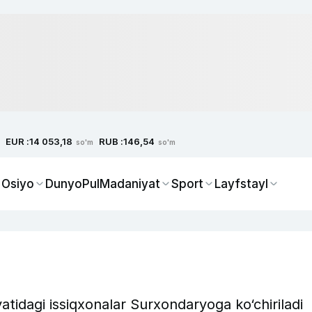
EUR :
RUB :
14 053,18
146,54
so'm
so'm
 Osiyo
Dunyo
Pul
Madaniyat
Sport
Layfstayl
atidagi issiqxonalar Surxondaryoga ko‘chiriladi