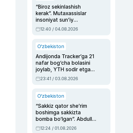
“Biroz sekinlashish
kerak”. Mutaxassislar
insoniyat sun’iy
intellektni boshqara
12:40 / 04.08.2026
olmay qolishidan xavotir
bildirdi
O‘zbekiston
Andijonda Tracker’ga 21
nafar bog‘cha bolasini
joylab, YTH sodir etgan
ayolga sud hukmi o‘qildi
23:41 / 03.08.2026
O‘zbekiston
“Sakkiz qator she’rim
boshimga sakkizta
bomba bo‘lgan”. Abdulla
Oripovni siyosiy
12:24 / 01.08.2026
ayblovlardan asrab