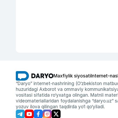
Maxfiylik siyosati
Internet-nas
“Daryo” internet-nashrining (O‘zbekiston matbuo
huzuridagi Axborot va ommaviy kommunikatsiyal
vositasi sifatida ro‘yxatga olingan. Matnli materi
videomateriallaridan foydalanishga “daryo.uz” sa
yozuv ilova qilingan taqdirda yo‘l qo‘yiladi.