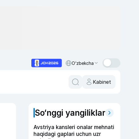
O‘zbekcha
Kabinet
So‘nggi yangiliklar
Avstriya kansleri onalar mehnati
haqidagi gaplari uchun uzr