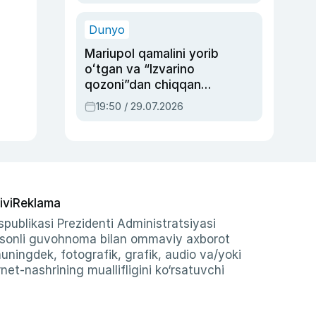
qolgan voqea
Dunyo
Mariupol qamalini yorib
oʻtgan va “Izvarino
qozoni”dan chiqqan
qahramon — Ukraina
19:50 / 29.07.2026
armiyasi bosh
qoʻmondoni Drapatiy
haqida
ivi
Reklama
publikasi Prezidenti Administratsiyasi
-sonli guvohnoma bilan ommaviy axborot
shuningdek, fotografik, grafik, audio va/yoki
et-nashrining muallifligini ko‘rsatuvchi