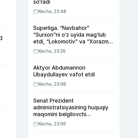
so‘radi
Kecha, 23:48
Superliga. “Navbahor”
“Surxon”ni o‘z uyida mag‘lub
d
etdi, “Lokomotiv” va “Xorazm”
uyda g‘alaba qozondi
Kecha, 23:26
Aktyor Abdu­mannon
Ubaydullayev vafot etdi
Kecha, 23:08
Senat Prezident
administratsiyasining huquqiy
maqomini belgilovchi
konstitutsiyaviy qonunni
Kecha, 23:06
ma’qulladi