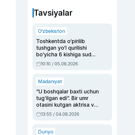
Tavsiyalar
O‘zbekiston
Toshkentda o‘pirilib
tushgan yo‘l qurilishi
bo‘yicha 6 kishiga sud
hukmi o‘qildi
10:10 / 05.08.2026
Madaniyat
“U boshqalar baxti uchun
tug‘ilgan edi”. Bir umr
otasini kutgan aktrisa va
dublyaj ustasi Rimma
13:55 / 04.08.2026
Ahmedovaning
sinovlarga to‘la hayoti
Dunyo