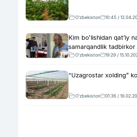
O‘zbekiston
10:45 / 12.04.2
Kim boʻlishidan qatʼiy n
samarqandlik tadbirkor 
O‘zbekiston
19:29 / 15.10.20
“Uzagrostar xolding” kom
O‘zbekiston
01:36 / 19.02.2