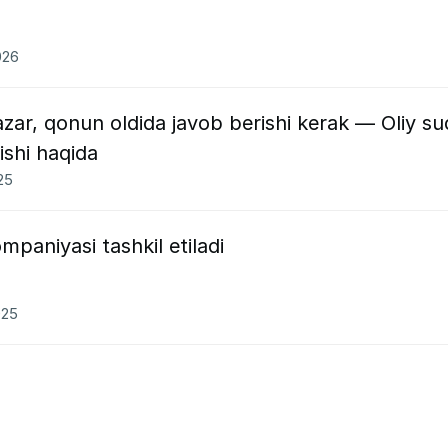
026
azar, qonun oldida javob berishi kerak — Oliy su
ishi haqida
25
paniyasi tashkil etiladi
025