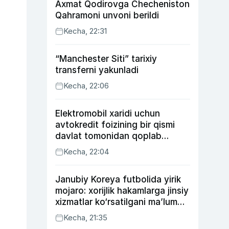
Axmat Qodirovga Checheniston
Qahramoni unvoni berildi
Kecha, 22:31
“Manchester Siti” tarixiy
transferni yakunladi
Kecha, 22:06
Elektromobil xaridi uchun
avtokredit foizining bir qismi
davlat tomonidan qoplab
berilishi mumkin
Kecha, 22:04
Janubiy Koreya futbolida yirik
mojaro: xorijlik hakamlarga jinsiy
xizmatlar ko‘rsatilgani ma’lum
qilindi
Kecha, 21:35