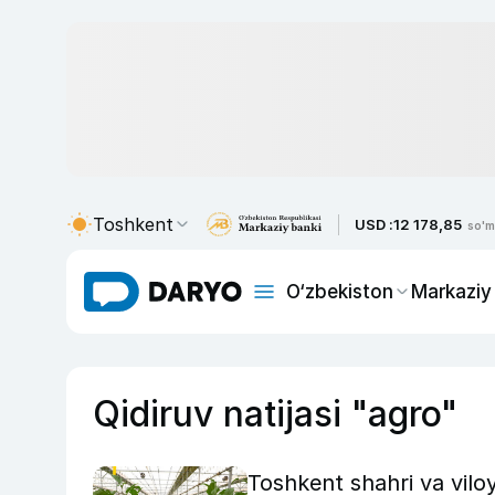
Toshkent
USD :
12 178,85
so'm
O‘zbekiston
Markaziy
Qidiruv natijasi "agro"
Toshkent shahri va viloy