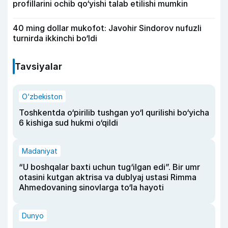
profillarini ochib qo‘yishi talab etilishi mumkin
40 ming dollar mukofot: Javohir Sindorov nufuzli
turnirda ikkinchi bo‘ldi
Tavsiyalar
O‘zbekiston
Toshkentda o‘pirilib tushgan yo‘l qurilishi bo‘yicha
6 kishiga sud hukmi o‘qildi
Madaniyat
“U boshqalar baxti uchun tug‘ilgan edi”. Bir umr
otasini kutgan aktrisa va dublyaj ustasi Rimma
Ahmedovaning sinovlarga to‘la hayoti
Dunyo