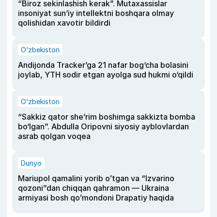
“Biroz sekinlashish kerak”. Mutaxassislar
insoniyat sun’iy intellektni boshqara olmay
qolishidan xavotir bildirdi
O‘zbekiston
Andijonda Tracker’ga 21 nafar bog‘cha bolasini
joylab, YTH sodir etgan ayolga sud hukmi o‘qildi
O‘zbekiston
“Sakkiz qator she’rim boshimga sakkizta bomba
bo‘lgan”. Abdulla Oripovni siyosiy ayblovlardan
asrab qolgan voqea
Dunyo
Mariupol qamalini yorib oʻtgan va “Izvarino
qozoni”dan chiqqan qahramon — Ukraina
armiyasi bosh qoʻmondoni Drapatiy haqida