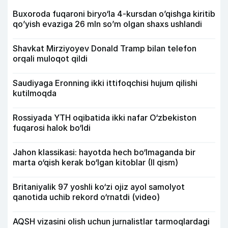
Buxoroda fuqaroni biryo‘la 4-kursdan o’qishga kiritib
qo’yish evaziga 26 mln so’m olgan shaxs ushlandi
Shavkat Mirziyoyev Donald Tramp bilan telefon
orqali muloqot qildi
Saudiyaga Eronning ikki ittifoqchisi hujum qilishi
kutilmoqda
Rossiyada YTH oqibatida ikki nafar O‘zbekiston
fuqarosi halok bo‘ldi
Jahon klassikasi: hayotda hech bo‘lmaganda bir
marta o‘qish kerak bo‘lgan kitoblar (II qism)
Britaniyalik 97 yoshli ko‘zi ojiz ayol samolyot
qanotida uchib rekord o‘rnatdi (video)
AQSH vizasini olish uchun jurnalistlar tarmoqlardagi