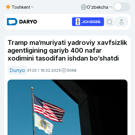
Toshkent
O‘zbekcha
Tramp ma’muriyati yadroviy xavfsizlik
agentligining qariyb 400 nafar
xodimini tasodifan ishdan bo‘shatdi
Dunyo
01:20 / 16.02.2025
5098