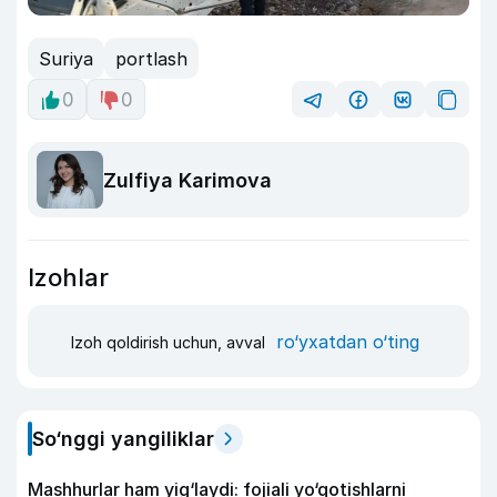
Suriya
portlash
0
0
Zulfiya Karimova
Izohlar
ro‘yxatdan o‘ting
Izoh qoldirish uchun, avval
So‘nggi yangiliklar
Mashhurlar ham yig‘laydi: fojiali yo‘qotishlarni