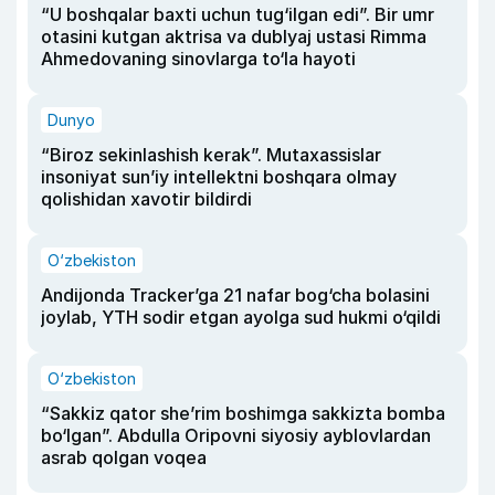
“U boshqalar baxti uchun tug‘ilgan edi”. Bir umr
otasini kutgan aktrisa va dublyaj ustasi Rimma
Ahmedovaning sinovlarga to‘la hayoti
Dunyo
“Biroz sekinlashish kerak”. Mutaxassislar
insoniyat sun’iy intellektni boshqara olmay
qolishidan xavotir bildirdi
O‘zbekiston
Andijonda Tracker’ga 21 nafar bog‘cha bolasini
joylab, YTH sodir etgan ayolga sud hukmi o‘qildi
O‘zbekiston
“Sakkiz qator she’rim boshimga sakkizta bomba
bo‘lgan”. Abdulla Oripovni siyosiy ayblovlardan
asrab qolgan voqea