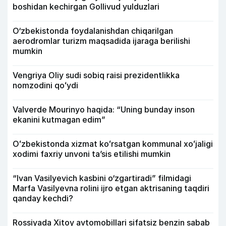
boshidan kechirgan Gollivud yulduzlari
O‘zbekistonda foydalanishdan chiqarilgan
aerodromlar turizm maqsadida ijaraga berilishi
mumkin
Vengriya Oliy sudi sobiq raisi prezidentlikka
nomzodini qoʻydi
Valverde Mourinyo haqida: “Uning bunday inson
ekanini kutmagan edim”
Oʻzbekistonda xizmat koʻrsatgan kommunal xoʻjaligi
xodimi faxriy unvoni taʼsis etilishi mumkin
“Ivan Vasilyevich kasbini o‘zgartiradi” filmidagi
Marfa Vasilyevna rolini ijro etgan aktrisaning taqdiri
qanday kechdi?
Rossiyada Xitoy avtomobillari sifatsiz benzin sabab