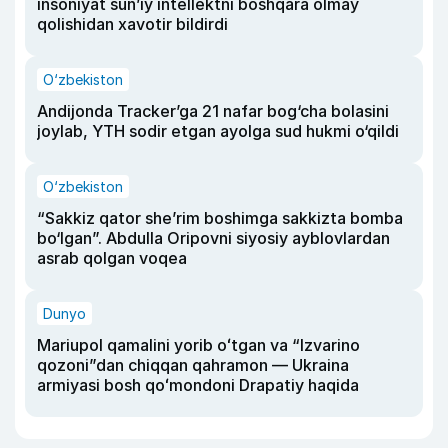
insoniyat sun’iy intellektni boshqara olmay
qolishidan xavotir bildirdi
O‘zbekiston
Andijonda Tracker’ga 21 nafar bog‘cha bolasini
joylab, YTH sodir etgan ayolga sud hukmi o‘qildi
O‘zbekiston
“Sakkiz qator she’rim boshimga sakkizta bomba
bo‘lgan”. Abdulla Oripovni siyosiy ayblovlardan
asrab qolgan voqea
Dunyo
Mariupol qamalini yorib oʻtgan va “Izvarino
qozoni”dan chiqqan qahramon — Ukraina
armiyasi bosh qoʻmondoni Drapatiy haqida