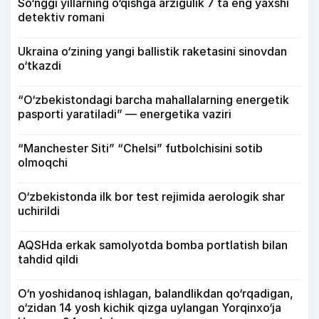
So‘nggi yillarning o‘qishga arzigulik 7 ta eng yaxshi
detektiv romani
Ukraina o‘zining yangi ballistik raketasini sinovdan
o‘tkazdi
“O‘zbekistondagi barcha mahallalarning energetik
pasporti yaratiladi” — energetika vaziri
“Manchester Siti” “Chelsi” futbolchisini sotib
olmoqchi
O‘zbekistonda ilk bor test rejimida aerologik shar
uchirildi
AQSHda erkak samolyotda bomba portlatish bilan
tahdid qildi
O‘n yoshidanoq ishlagan, balandlikdan qo‘rqadigan,
o‘zidan 14 yosh kichik qizga uylangan Yorqinxo‘ja