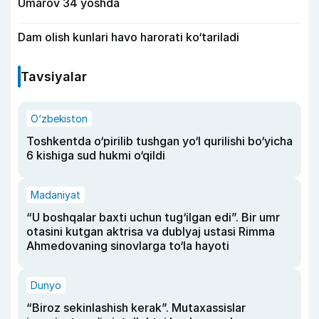
Umarov 34 yoshda
Dam olish kunlari havo harorati ko‘tariladi
Tavsiyalar
O‘zbekiston
Toshkentda o‘pirilib tushgan yo‘l qurilishi bo‘yicha
6 kishiga sud hukmi o‘qildi
Madaniyat
“U boshqalar baxti uchun tug‘ilgan edi”. Bir umr
otasini kutgan aktrisa va dublyaj ustasi Rimma
Ahmedovaning sinovlarga to‘la hayoti
Dunyo
“Biroz sekinlashish kerak”. Mutaxassislar