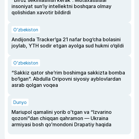
“Biroz sekinlashish kerak”. Mutaxassislar
insoniyat sun’iy intellektni boshqara olmay
qolishidan xavotir bildirdi
O‘zbekiston
Andijonda Tracker’ga 21 nafar bog‘cha bolasini
joylab, YTH sodir etgan ayolga sud hukmi o‘qildi
O‘zbekiston
“Sakkiz qator she’rim boshimga sakkizta bomba
bo‘lgan”. Abdulla Oripovni siyosiy ayblovlardan
asrab qolgan voqea
Dunyo
Mariupol qamalini yorib oʻtgan va “Izvarino
qozoni”dan chiqqan qahramon — Ukraina
armiyasi bosh qoʻmondoni Drapatiy haqida