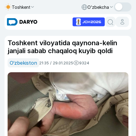
Toshkent
O‘zbekcha
Toshkent viloyatida qaynona-kelin
janjali sabab chaqaloq kuyib qoldi
O‘zbekiston
21:35 / 29.01.2025
9324