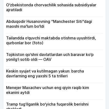
O‘zbekistonda chorvachilik sohasida subsidiyalar
ajratiladi
Abduqodir Husanovning “Manchester Siti”dagi
maoshi ma’lum bo‘ldi
Tailandda o‘quvchi maktabda otishma uyushtirdi,
qurbonlar bor (foto)
Tojikiston qo‘shni davlatlardan uch baravar ko‘p
yonilg‘i sotib oldi — OAV
Keskin syujet va kutilmagan yakun: barcha
davrlarning eng yaxshi 5 ta trilleri
Menejer Maxachev uchun eng qiyin raqib kim
ekanini aytdi
Tramp tug‘ilganlik bo‘yicha fuqarolik berishni