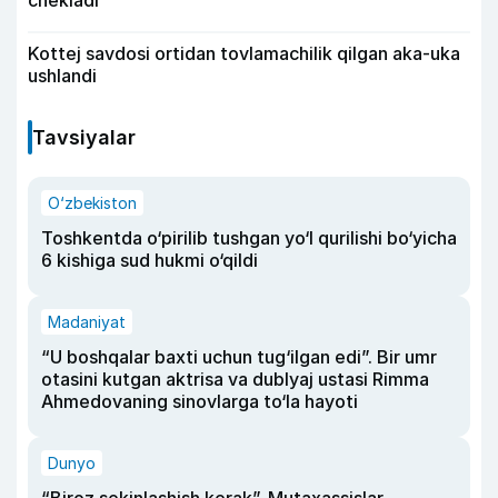
chekladi
Kottej savdosi ortidan tovlamachilik qilgan aka-uka
ushlandi
Tavsiyalar
O‘zbekiston
Toshkentda o‘pirilib tushgan yo‘l qurilishi bo‘yicha
6 kishiga sud hukmi o‘qildi
Madaniyat
“U boshqalar baxti uchun tug‘ilgan edi”. Bir umr
otasini kutgan aktrisa va dublyaj ustasi Rimma
Ahmedovaning sinovlarga to‘la hayoti
Dunyo