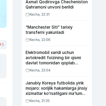
Axmat Qodirovga Checheniston
Qahramoni unvoni berildi
Kecha, 22:31
“Manchester Siti” tarixiy
transferni yakunladi
Kecha, 22:06
5
Elektromobil xaridi uchun
avtokredit foizining bir qismi
davlat tomonidan qoplab
berilishi mumkin
Kecha, 22:04
Janubiy Koreya futbolida yirik
mojaro: xorijlik hakamlarga jinsiy
xizmatlar ko‘rsatilgani ma’lum
qilindi
Kecha, 21:35