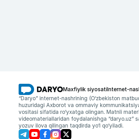
Maxfiylik siyosati
Internet-nas
“Daryo” internet-nashrining (O‘zbekiston matbuo
huzuridagi Axborot va ommaviy kommunikatsiyal
vositasi sifatida ro‘yxatga olingan. Matnli materi
videomateriallaridan foydalanishga “daryo.uz” sa
yozuv ilova qilingan taqdirda yo‘l qo‘yiladi.