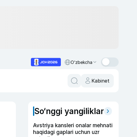
O‘zbekcha
Kabinet
So‘nggi yangiliklar
Avstriya kansleri onalar mehnati
haqidagi gaplari uchun uzr