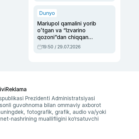
qolgan voqea
Dunyo
Mariupol qamalini yorib
oʻtgan va “Izvarino
qozoni”dan chiqqan
qahramon — Ukraina
19:50 / 29.07.2026
armiyasi bosh
qoʻmondoni Drapatiy
haqida
ivi
Reklama
publikasi Prezidenti Administratsiyasi
-sonli guvohnoma bilan ommaviy axborot
shuningdek, fotografik, grafik, audio va/yoki
et-nashrining muallifligini ko‘rsatuvchi