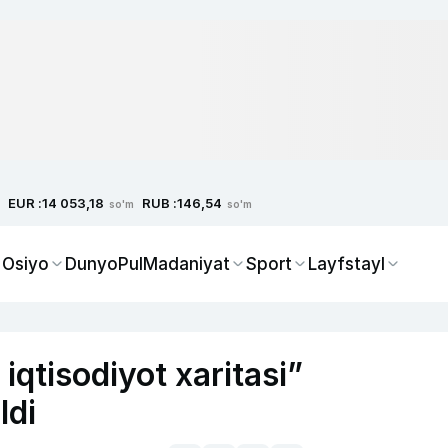
EUR :
RUB :
14 053,18
146,54
so'm
so'm
 Osiyo
Dunyo
Pul
Madaniyat
Sport
Layfstayl
iqtisodiyot xaritasi”
ldi