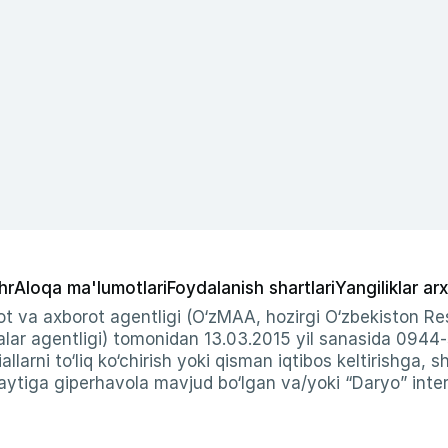
hr
Aloqa ma'lumotlari
Foydalanish shartlari
Yangiliklar arx
t va axborot agentligi (O‘zMAA, hozirgi O‘zbekiston Res
ar agentligi) tomonidan 13.03.2015 yil sanasida 0944
allarni to‘liq ko‘chirish yoki qisman iqtibos keltirishga, 
ytiga giperhavola mavjud bo‘lgan va/yoki “Daryo” intern