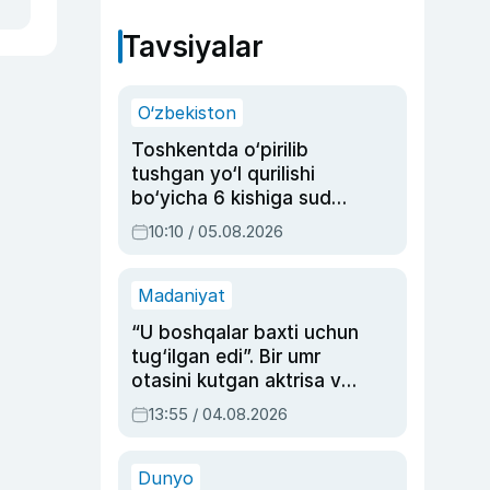
Tavsiyalar
O‘zbekiston
Toshkentda o‘pirilib
tushgan yo‘l qurilishi
bo‘yicha 6 kishiga sud
hukmi o‘qildi
10:10 / 05.08.2026
Madaniyat
“U boshqalar baxti uchun
tug‘ilgan edi”. Bir umr
otasini kutgan aktrisa va
dublyaj ustasi Rimma
13:55 / 04.08.2026
Ahmedovaning
sinovlarga to‘la hayoti
Dunyo