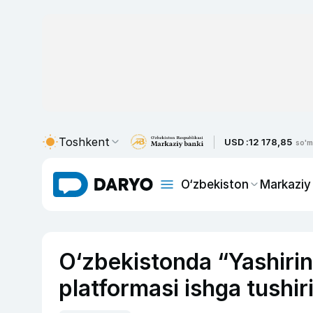
Toshkent
USD :
12 178,85
so'm
O‘zbekiston
Markaziy
O‘zbekistonda “Yashirin 
platformasi ishga tushiri