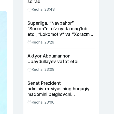
so‘radi
Kecha, 23:48
Superliga. “Navbahor”
“Surxon”ni o‘z uyida mag‘lub
etdi, “Lokomotiv” va “Xorazm”
uyda g‘alaba qozondi
Kecha, 23:26
Aktyor Abdu­mannon
Ubaydullayev vafot etdi
Kecha, 23:08
Senat Prezident
administratsiyasining huquqiy
maqomini belgilovchi
konstitutsiyaviy qonunni
Kecha, 23:06
ma’qulladi