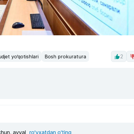
djet yo‘qotishlari
Bosh prokuratura
2
uchun, avval
ro‘yxatdan o‘ting