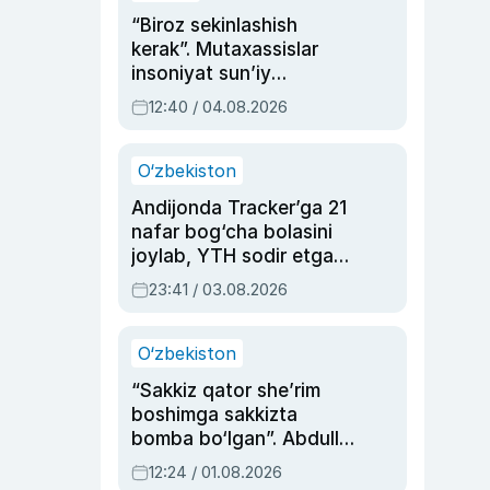
“Biroz sekinlashish
kerak”. Mutaxassislar
insoniyat sun’iy
intellektni boshqara
12:40 / 04.08.2026
olmay qolishidan xavotir
bildirdi
O‘zbekiston
Andijonda Tracker’ga 21
nafar bog‘cha bolasini
joylab, YTH sodir etgan
ayolga sud hukmi o‘qildi
23:41 / 03.08.2026
O‘zbekiston
“Sakkiz qator she’rim
boshimga sakkizta
bomba bo‘lgan”. Abdulla
Oripovni siyosiy
12:24 / 01.08.2026
ayblovlardan asrab