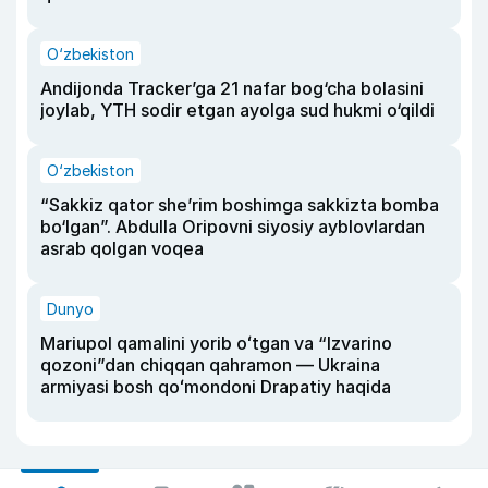
O‘zbekiston
Andijonda Tracker’ga 21 nafar bog‘cha bolasini
joylab, YTH sodir etgan ayolga sud hukmi o‘qildi
O‘zbekiston
“Sakkiz qator she’rim boshimga sakkizta bomba
bo‘lgan”. Abdulla Oripovni siyosiy ayblovlardan
asrab qolgan voqea
Dunyo
Mariupol qamalini yorib oʻtgan va “Izvarino
qozoni”dan chiqqan qahramon — Ukraina
armiyasi bosh qoʻmondoni Drapatiy haqida