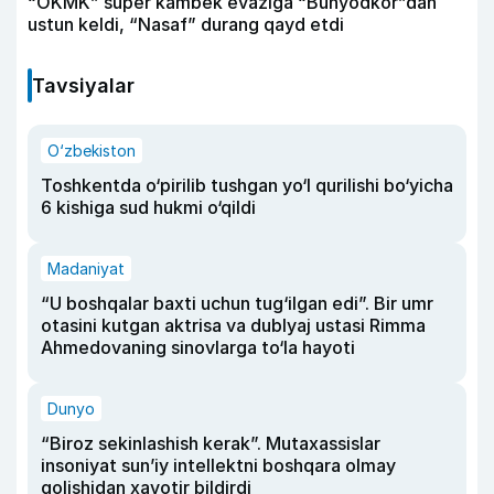
“OKMK” super kambek evaziga “Bunyodkor”dan
ustun keldi, “Nasaf” durang qayd etdi
Tavsiyalar
O‘zbekiston
Toshkentda o‘pirilib tushgan yo‘l qurilishi bo‘yicha
6 kishiga sud hukmi o‘qildi
Madaniyat
“U boshqalar baxti uchun tug‘ilgan edi”. Bir umr
otasini kutgan aktrisa va dublyaj ustasi Rimma
Ahmedovaning sinovlarga to‘la hayoti
Dunyo
“Biroz sekinlashish kerak”. Mutaxassislar
insoniyat sun’iy intellektni boshqara olmay
qolishidan xavotir bildirdi