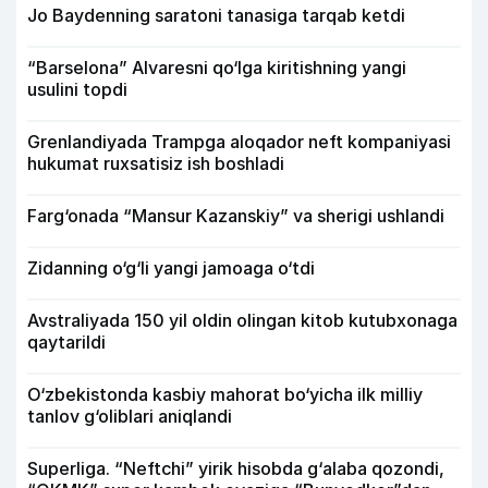
Jo Baydenning saratoni tanasiga tarqab ketdi
“Barselona” Alvaresni qo‘lga kiritishning yangi
usulini topdi
Grenlandiyada Trampga aloqador neft kompaniyasi
hukumat ruxsatisiz ish boshladi
Farg‘onada “Mansur Kazanskiy” va sherigi ushlandi
Zidanning o‘g‘li yangi jamoaga o‘tdi
Avstraliyada 150 yil oldin olingan kitob kutubxonaga
qaytarildi
O‘zbekistonda kasbiy mahorat bo‘yicha ilk milliy
tanlov g‘oliblari aniqlandi
Superliga. “Neftchi” yirik hisobda g‘alaba qozondi,