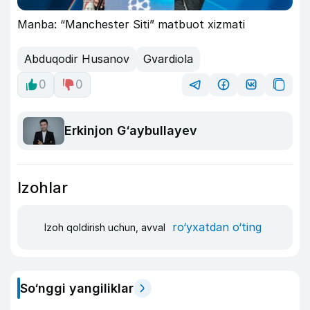
Manba: “Manchester Siti” matbuot xizmati
Abduqodir Husanov
Gvardiola
0
0
Erkinjon G‘aybullayev
Izohlar
ro‘yxatdan o‘ting
Izoh qoldirish uchun, avval
So‘nggi yangiliklar