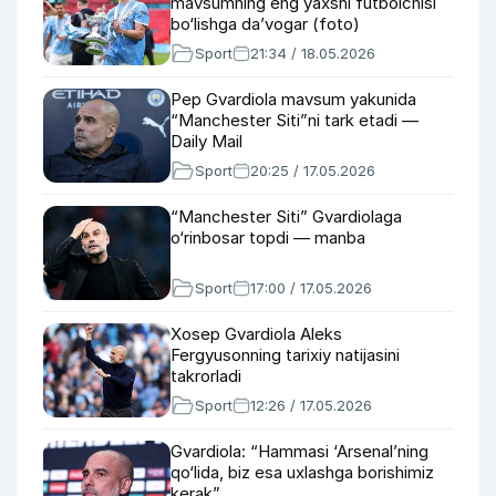
mavsumning eng yaxshi futbolchisi
bo‘lishga da’vogar (foto)
Sport
21:34 / 18.05.2026
Pep Gvardiola mavsum yakunida
“Manchester Siti”ni tark etadi —
Daily Mail
Sport
20:25 / 17.05.2026
“Manchester Siti” Gvardiolaga
o‘rinbosar topdi — manba
Sport
17:00 / 17.05.2026
Xosep Gvardiola Aleks
Fergyusonning tarixiy natijasini
takrorladi
Sport
12:26 / 17.05.2026
Gvardiola: “Hammasi ‘Arsenal’ning
qo‘lida, biz esa uxlashga borishimiz
kerak”