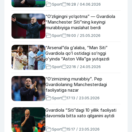
Sport
16:28 / 04.06.2026
“O‘zligingni yo‘qotma” — Gvardiola
“Manchester Siti”ning keyingi
murabbiyiga maslahat berdi
Sport
19:00 / 25.05.2026
“Arsenal”da g‘alaba, “Man Siti”
Gvardiola qoʻl ostidagi soʻnggi
oʻyinda “Aston Villa”ga yutqazdi
Sport
22:16 / 24.05.2026
“O‘zimizning murabbiy”. Pep
Gvardiolaning Manchesterdagi
faoliyatiga nazar
Sport
17:13 / 23.05.2026
Gvardiola “Siti”dagi 10 yillik faoliyati
davomida bitta xato qilganini aytdi
Sport
15:17 / 23.05.2026