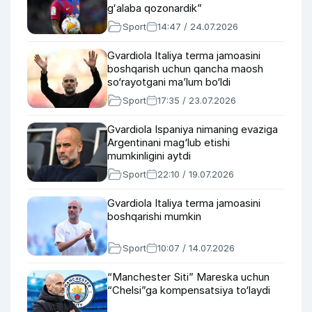
gʻalaba qozonardik”
Sport
14:47 / 24.07.2026
Gvardiola Italiya terma jamoasini
boshqarish uchun qancha maosh
so‘rayotgani ma’lum bo‘ldi
Sport
17:35 / 23.07.2026
Gvardiola Ispaniya nimaning evaziga
Argentinani mag‘lub etishi
mumkinligini aytdi
Sport
22:10 / 19.07.2026
Gvardiola Italiya terma jamoasini
boshqarishi mumkin
Sport
10:07 / 14.07.2026
“Manchester Siti” Mareska uchun
“Chelsi”ga kompensatsiya to‘laydi