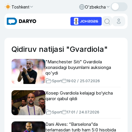
Toshkent
O‘zbekcha
Qidiruv natijasi "Gvardiola"
"Manchester Siti" Gvardiola
xonasidagi buyumlarni auksionga
qo'ydi
Sport
19:02 / 25.07.2026
Xosep Gvardiola kelajagi bo‘yicha
qaror qabul qildi
Sport
17:01 / 24.07.2026
Dani Alves: “Barselona”da
terlamasdan turib ham 5:0 hisobida