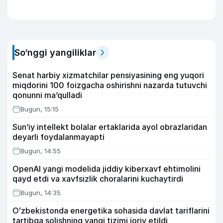
So‘nggi yangiliklar
Senat harbiy xizmatchilar pensiyasining eng yuqori
miqdorini 100 foizgacha oshirishni nazarda tutuvchi
qonunni ma’qulladi
Bugun, 15:15
Sun’iy intellekt bolalar ertaklarida ayol obrazlaridan
deyarli foydalanmayapti
Bugun, 14:55
OpenAI yangi modelida jiddiy kiberxavf ehtimolini
qayd etdi va xavfsizlik choralarini kuchaytirdi
Bugun, 14:35
Oʻzbekistonda energetika sohasida davlat tariflarini
tartibga solishning yangi tizimi joriy etildi