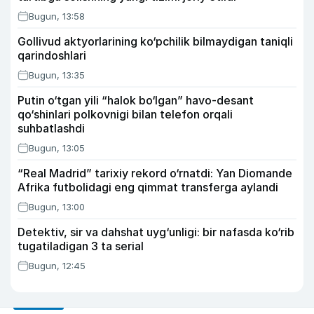
Bugun, 13:58
Gollivud aktyorlarining ko‘pchilik bilmaydigan taniqli
qarindoshlari
Bugun, 13:35
Putin o‘tgan yili “halok bo‘lgan” havo-desant
qo‘shinlari polkovnigi bilan telefon orqali
suhbatlashdi
Bugun, 13:05
“Real Madrid” tarixiy rekord o‘rnatdi: Yan Diomande
Afrika futbolidagi eng qimmat transferga aylandi
Bugun, 13:00
Detektiv, sir va dahshat uyg‘unligi: bir nafasda ko‘rib
tugatiladigan 3 ta serial
Bugun, 12:45