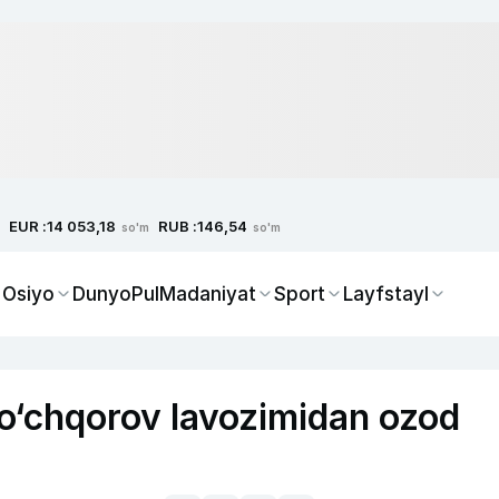
EUR :
RUB :
14 053,18
146,54
so'm
so'm
 Osiyo
Dunyo
Pul
Madaniyat
Sport
Layfstayl
o‘chqorov lavozimidan ozod