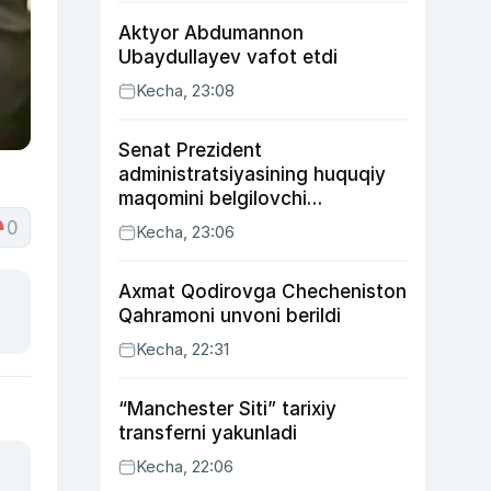
Aktyor Abdu­mannon
Ubaydullayev vafot etdi
Kecha, 23:08
Senat Prezident
administratsiyasining huquqiy
maqomini belgilovchi
konstitutsiyaviy qonunni
0
Kecha, 23:06
ma’qulladi
Axmat Qodirovga Checheniston
Qahramoni unvoni berildi
Kecha, 22:31
“Manchester Siti” tarixiy
transferni yakunladi
Kecha, 22:06