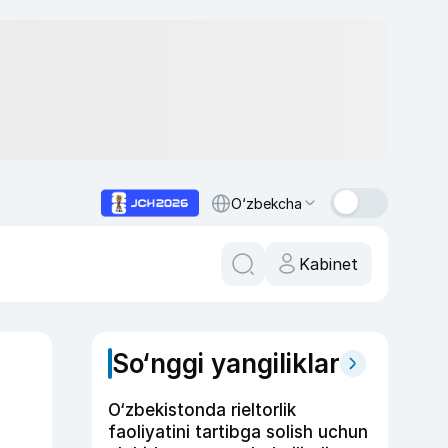
O‘zbekcha
Kabinet
So‘nggi yangiliklar
O‘zbekistonda rieltorlik
faoliyatini tartibga solish uchun