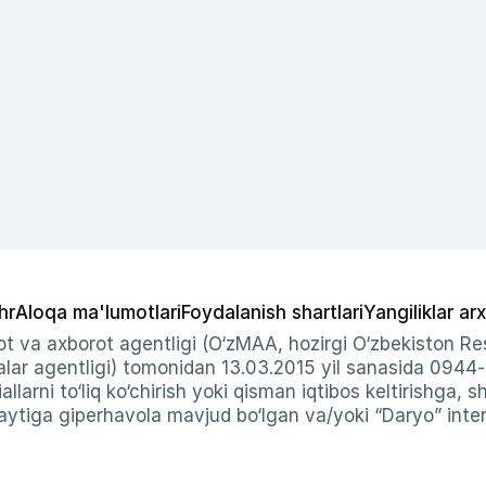
hr
Aloqa ma'lumotlari
Foydalanish shartlari
Yangiliklar arx
t va axborot agentligi (O‘zMAA, hozirgi O‘zbekiston Res
ar agentligi) tomonidan 13.03.2015 yil sanasida 0944
allarni to‘liq ko‘chirish yoki qisman iqtibos keltirishga, 
ytiga giperhavola mavjud bo‘lgan va/yoki “Daryo” intern