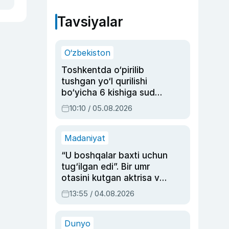
Tavsiyalar
O‘zbekiston
Toshkentda o‘pirilib
tushgan yo‘l qurilishi
bo‘yicha 6 kishiga sud
hukmi o‘qildi
10:10 / 05.08.2026
Madaniyat
“U boshqalar baxti uchun
tug‘ilgan edi”. Bir umr
otasini kutgan aktrisa va
dublyaj ustasi Rimma
13:55 / 04.08.2026
Ahmedovaning
sinovlarga to‘la hayoti
Dunyo