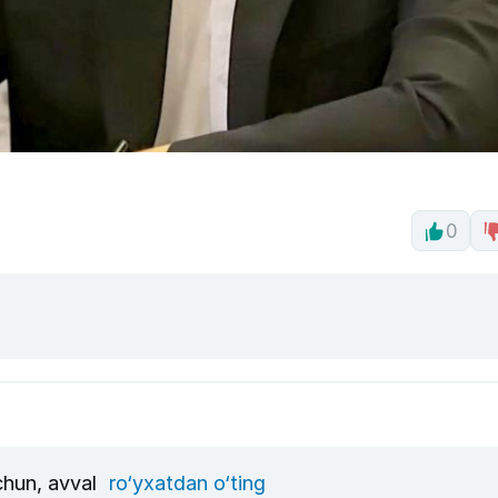
0
uchun, avval
ro‘yxatdan o‘ting