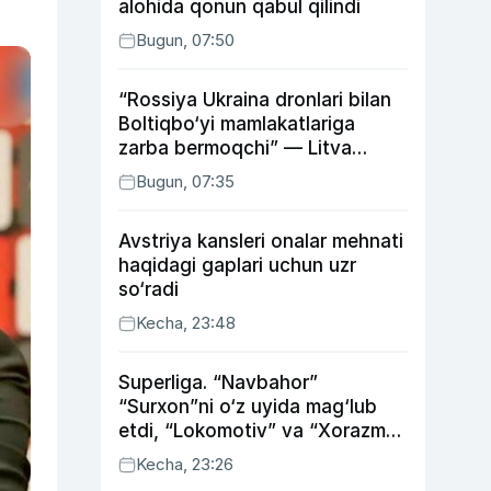
alohida qonun qabul qilindi
Bugun, 07:50
“Rossiya Ukraina dronlari bilan
Boltiqbo‘yi mamlakatlariga
zarba bermoqchi” — Litva
mudofaa vaziri
Bugun, 07:35
Avstriya kansleri onalar mehnati
haqidagi gaplari uchun uzr
so‘radi
Kecha, 23:48
Superliga. “Navbahor”
“Surxon”ni o‘z uyida mag‘lub
etdi, “Lokomotiv” va “Xorazm”
uyda g‘alaba qozondi
Kecha, 23:26