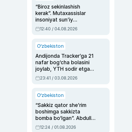
“Biroz sekinlashish
kerak”. Mutaxassislar
insoniyat sun’iy
intellektni boshqara
12:40 / 04.08.2026
olmay qolishidan xavotir
bildirdi
O‘zbekiston
Andijonda Tracker’ga 21
nafar bog‘cha bolasini
joylab, YTH sodir etgan
ayolga sud hukmi o‘qildi
23:41 / 03.08.2026
O‘zbekiston
“Sakkiz qator she’rim
boshimga sakkizta
bomba bo‘lgan”. Abdulla
Oripovni siyosiy
12:24 / 01.08.2026
ayblovlardan asrab