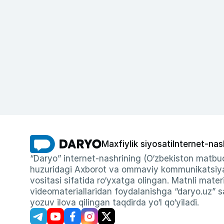
Maxfiylik siyosati
Internet-nas
“Daryo” internet-nashrining (O‘zbekiston matbuo
huzuridagi Axborot va ommaviy kommunikatsiyal
vositasi sifatida ro‘yxatga olingan. Matnli materi
videomateriallaridan foydalanishga “daryo.uz” sa
yozuv ilova qilingan taqdirda yo‘l qo‘yiladi.