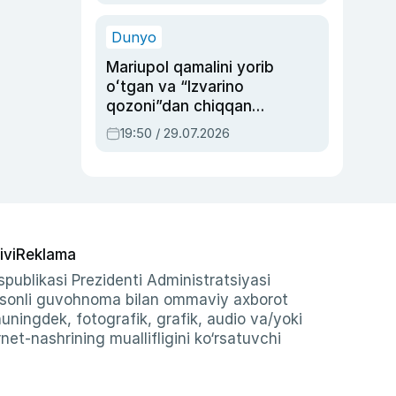
qolgan voqea
Dunyo
Mariupol qamalini yorib
oʻtgan va “Izvarino
qozoni”dan chiqqan
qahramon — Ukraina
19:50 / 29.07.2026
armiyasi bosh
qoʻmondoni Drapatiy
haqida
ivi
Reklama
publikasi Prezidenti Administratsiyasi
-sonli guvohnoma bilan ommaviy axborot
shuningdek, fotografik, grafik, audio va/yoki
et-nashrining muallifligini ko‘rsatuvchi