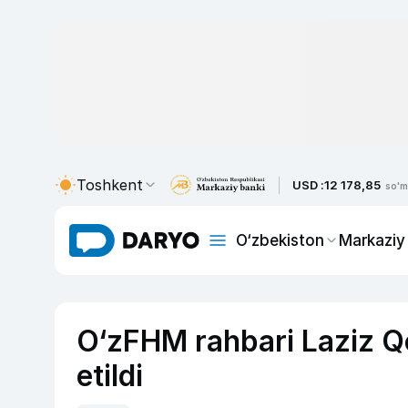
Toshkent
USD :
12 178,85
so'm
O‘zbekiston
Markaziy
O‘zFHM rahbari Laziz Q
etildi