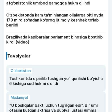
afg‘onistonlik umrbod qamoqqa hukm qilindi
O‘zbekistonda kam ta’minlangan oilalarga olti oyda
179 mlrd so‘mdan ko‘proq ijtimoiy keshbek to‘lab
berildi
Braziliyada kapibaralar parlament binosiga bostirib
kirdi (video)
Tavsiyalar
O‘zbekiston
Toshkentda o‘pirilib tushgan yo‘l qurilishi bo‘yicha
6 kishiga sud hukmi o‘qildi
Madaniyat
“U boshqalar baxti uchun tug‘ilgan edi”. Bir umr
otasini kutgan aktrisa va dublyaj ustasi Rimma