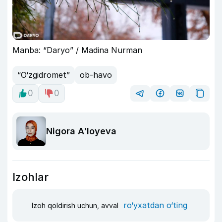
Manba: “Daryo” / Madina Nurman
“O‘zgidromet”
ob-havo
0
0
Nigora A'loyeva
Izohlar
ro‘yxatdan o‘ting
Izoh qoldirish uchun, avval