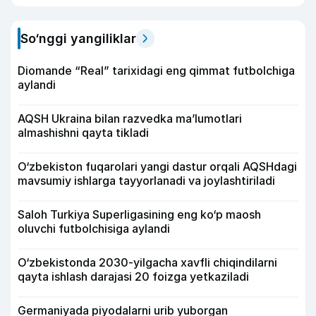
So‘nggi yangiliklar
Diomande “Real” tarixidagi eng qimmat futbolchiga
aylandi
AQSH Ukraina bilan razvedka ma’lumotlari
almashishni qayta tikladi
O‘zbekiston fuqarolari yangi dastur orqali AQSHdagi
mavsumiy ishlarga tayyorlanadi va joylashtiriladi
Saloh Turkiya Superligasining eng ko‘p maosh
oluvchi futbolchisiga aylandi
O‘zbekistonda 2030-yilgacha xavfli chiqindilarni
qayta ishlash darajasi 20 foizga yetkaziladi
Germaniyada piyodalarni urib yuborgan