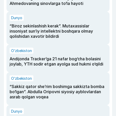
Ahmedovaning sinovlarga to‘la hayoti
Dunyo
“Biroz sekinlashish kerak”. Mutaxassislar
insoniyat sun’iy intellektni boshqara olmay
qolishidan xavotir bildirdi
O‘zbekiston
Andijonda Tracker’ga 21 nafar bog‘cha bolasini
joylab, YTH sodir etgan ayolga sud hukmi o‘qildi
O‘zbekiston
“Sakkiz qator she’rim boshimga sakkizta bomba
bo‘lgan”. Abdulla Oripovni siyosiy ayblovlardan
asrab qolgan voqea
Dunyo