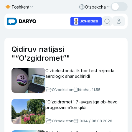
Toshkent
O‘zbekcha
Qidiruv natijasi
"“O‘zgidromet”"
O‘zbekistonda ilk bor test rejimida
aerologik shar uchirildi
O‘zbekiston
Kecha, 11:55
“O‘zgidromet” 7-avgustga ob-havo
prognozini e’lon qildi
O‘zbekiston
10:34 / 06.08.2026