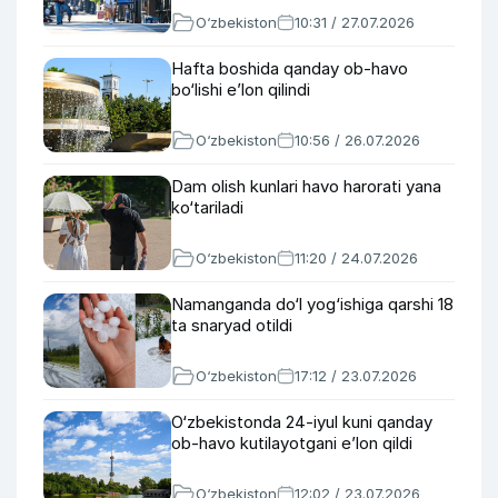
O‘zbekiston
10:31 / 27.07.2026
Hafta boshida qanday ob-havo
bo‘lishi e’lon qilindi
O‘zbekiston
10:56 / 26.07.2026
Dam olish kunlari havo harorati yana
ko‘tariladi
O‘zbekiston
11:20 / 24.07.2026
Namanganda do‘l yog‘ishiga qarshi 18
ta snaryad otildi
O‘zbekiston
17:12 / 23.07.2026
O‘zbekistonda 24-iyul kuni qanday
ob-havo kutilayotgani e’lon qildi
O‘zbekiston
12:02 / 23.07.2026