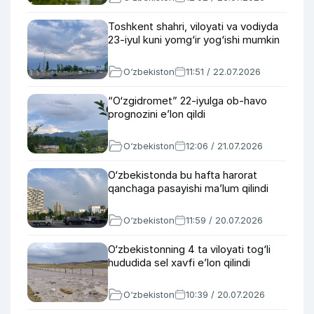
Toshkent shahri, viloyati va vodiyda
23-iyul kuni yomg‘ir yog‘ishi mumkin
O‘zbekiston
11:51 / 22.07.2026
“O‘zgidromet” 22-iyulga ob-havo
prognozini e’lon qildi
O‘zbekiston
12:06 / 21.07.2026
O‘zbekistonda bu hafta harorat
qanchaga pasayishi ma’lum qilindi
O‘zbekiston
11:59 / 20.07.2026
O‘zbekistonning 4 ta viloyati tog‘li
hududida sel xavfi e’lon qilindi
O‘zbekiston
10:39 / 20.07.2026