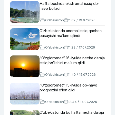
Hafta boshida ekstremal issiq ob-
havo bo‘ladi
O‘zbekiston
11:02 / 19.07.2026
O‘zbekistonda anomal issiq qachon
pasayishi ma’lum qilindi
O‘zbekiston
11:23 / 17.07.2026
“O‘zgidromet” 16-iyulda necha daraja
issiq bo‘lishini ma’lum qildi
O‘zbekiston
11:40 / 15.07.2026
“O‘zgidromet” 15-iyulga ob-havo
prognozini e’lon qildi
O‘zbekiston
12:44 / 14.07.2026
O‘zbekistonda bu hafta necha daraja