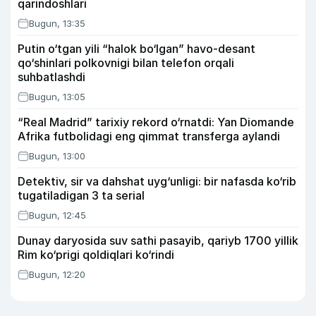
qarindoshlari
Bugun, 13:35
Putin o‘tgan yili “halok bo‘lgan” havo-desant
qo‘shinlari polkovnigi bilan telefon orqali
suhbatlashdi
Bugun, 13:05
“Real Madrid” tarixiy rekord o‘rnatdi: Yan Diomande
Afrika futbolidagi eng qimmat transferga aylandi
Bugun, 13:00
Detektiv, sir va dahshat uyg‘unligi: bir nafasda ko‘rib
tugatiladigan 3 ta serial
Bugun, 12:45
Dunay daryosida suv sathi pasayib, qariyb 1700 yillik
Rim ko‘prigi qoldiqlari ko‘rindi
Bugun, 12:20