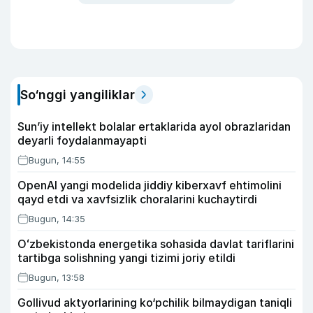
So‘nggi yangiliklar
Sun’iy intellekt bolalar ertaklarida ayol obrazlaridan
deyarli foydalanmayapti
Bugun, 14:55
OpenAI yangi modelida jiddiy kiberxavf ehtimolini
qayd etdi va xavfsizlik choralarini kuchaytirdi
Bugun, 14:35
Oʻzbekistonda energetika sohasida davlat tariflarini
tartibga solishning yangi tizimi joriy etildi
Bugun, 13:58
Gollivud aktyorlarining ko‘pchilik bilmaydigan taniqli