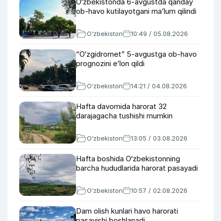
O‘zbekistonda 6-avgustda qanday
ob-havo kutilayotgani ma’lum qilindi
O‘zbekiston
10:49 / 05.08.2026
“O‘zgidromet” 5-avgustga ob-havo
prognozini e’lon qildi
O‘zbekiston
14:21 / 04.08.2026
Hafta davomida harorat 32
darajagacha tushishi mumkin
O‘zbekiston
13:05 / 03.08.2026
Hafta boshida O‘zbekistonning
barcha hududlarida harorat pasayadi
O‘zbekiston
10:57 / 02.08.2026
Dam olish kunlari havo harorati
pasayishi boshlanadi