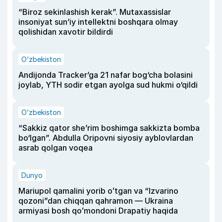
“Biroz sekinlashish kerak”. Mutaxassislar
insoniyat sun’iy intellektni boshqara olmay
qolishidan xavotir bildirdi
O‘zbekiston
Andijonda Tracker’ga 21 nafar bog‘cha bolasini
joylab, YTH sodir etgan ayolga sud hukmi o‘qildi
O‘zbekiston
“Sakkiz qator she’rim boshimga sakkizta bomba
bo‘lgan”. Abdulla Oripovni siyosiy ayblovlardan
asrab qolgan voqea
Dunyo
Mariupol qamalini yorib oʻtgan va “Izvarino
qozoni”dan chiqqan qahramon — Ukraina
armiyasi bosh qoʻmondoni Drapatiy haqida