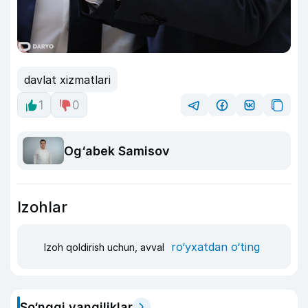
davlat xizmatlari
1
0
Og‘abek Samisov
Izohlar
ro‘yxatdan o‘ting
Izoh qoldirish uchun, avval
So‘nggi yangiliklar