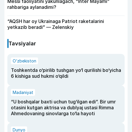
Messi faoliyatini yakunlagach, “Inter Mayami”
rahbariga aylanadimi?
“AQSH har oy Ukrainaga Patriot raketalarini
yetkazib beradi” — Zelenskiy
Tavsiyalar
O‘zbekiston
Toshkentda o‘pirilib tushgan yo‘l qurilishi bo‘yicha
6 kishiga sud hukmi o‘qildi
Madaniyat
“U boshqalar baxti uchun tug‘ilgan edi”. Bir umr
otasini kutgan aktrisa va dublyaj ustasi Rimma
Ahmedovaning sinovlarga to‘la hayoti
Dunyo