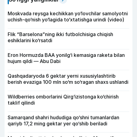
Moskvada reysga kechikkan yo‘lovchilar samolyotni
uchish-qo‘nish yo‘lagida to‘xtatishga urindi (video)
Flik “Barselona”ning ikki futbolchisiga chiqish
eshiklarini ko‘rsatdi
Eron Hormuzda BAA yonilg‘i kemasiga raketa bilan
hujum qildi — Abu Dabi
Qashqadaryoda 6 gektar yerni xususiylashtirib
berish evaziga 100 mln so‘m so‘ragan shaxs ushlandi
Wildberries omborlarini Qirg‘izistonga ko‘chirish
taklif qilindi
Samarqand shahri hududiga qo‘shni tumanlardan
qariyb 17,2 ming gektar yer qo‘shib beriladi