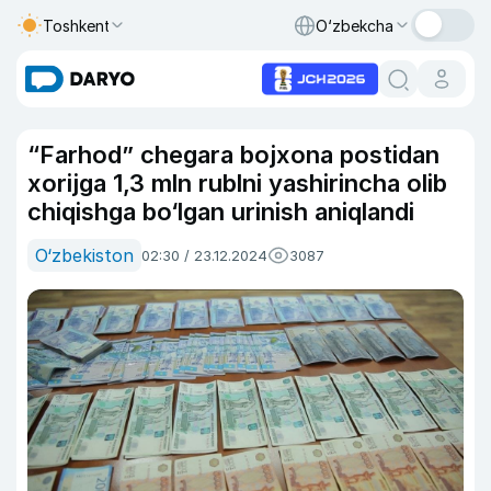
Toshkent
O‘zbekcha
“Farhod” chegara bojxona postidan
xorijga 1,3 mln rublni yashirincha olib
chiqishga bo‘lgan urinish aniqlandi
O‘zbekiston
02:30 / 23.12.2024
3087