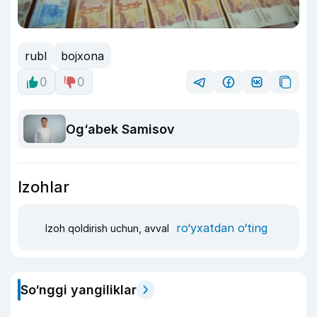
rubl
bojxona
0
0
Og‘abek Samisov
Izohlar
ro‘yxatdan o‘ting
Izoh qoldirish uchun, avval
So‘nggi yangiliklar