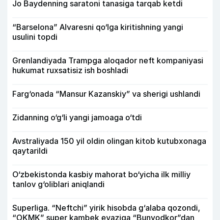
Jo Baydenning saratoni tanasiga tarqab ketdi
“Barselona” Alvaresni qo‘lga kiritishning yangi
usulini topdi
Grenlandiyada Trampga aloqador neft kompaniyasi
hukumat ruxsatisiz ish boshladi
Farg‘onada “Mansur Kazanskiy” va sherigi ushlandi
Zidanning o‘g‘li yangi jamoaga o‘tdi
Avstraliyada 150 yil oldin olingan kitob kutubxonaga
qaytarildi
O‘zbekistonda kasbiy mahorat bo‘yicha ilk milliy
tanlov g‘oliblari aniqlandi
Superliga. “Neftchi” yirik hisobda g‘alaba qozondi,
“OKMK” super kambek evaziga “Bunyodkor”dan