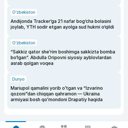
O‘zbekiston
Andijonda Tracker’ga 21 nafar bog‘cha bolasini
joylab, YTH sodir etgan ayolga sud hukmi o‘qildi
O‘zbekiston
“Sakkiz qator she’rim boshimga sakkizta bomba
bo‘lgan”. Abdulla Oripovni siyosiy ayblovlardan
asrab qolgan voqea
Dunyo
Mariupol qamalini yorib oʻtgan va “Izvarino
qozoni”dan chiqqan qahramon — Ukraina
armiyasi bosh qoʻmondoni Drapatiy haqida