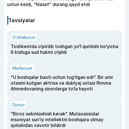
ustun keldi, “Nasaf” durang qayd etdi
Tavsiyalar
O‘zbekiston
Toshkentda o‘pirilib tushgan yo‘l qurilishi bo‘yicha
6 kishiga sud hukmi o‘qildi
Madaniyat
“U boshqalar baxti uchun tug‘ilgan edi”. Bir umr
otasini kutgan aktrisa va dublyaj ustasi Rimma
Ahmedovaning sinovlarga to‘la hayoti
Dunyo
“Biroz sekinlashish kerak”. Mutaxassislar
insoniyat sun’iy intellektni boshqara olmay
qolishidan xavotir bildirdi