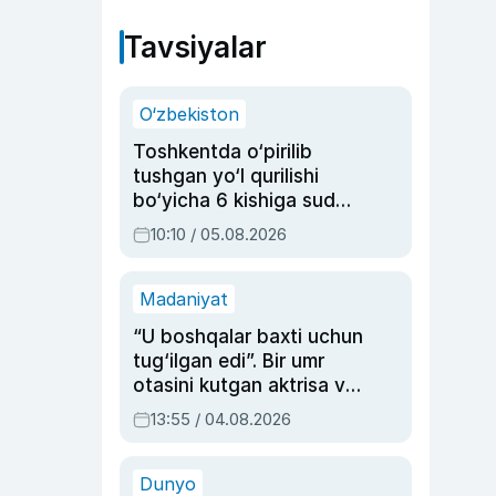
Tavsiyalar
O‘zbekiston
Toshkentda o‘pirilib
tushgan yo‘l qurilishi
bo‘yicha 6 kishiga sud
hukmi o‘qildi
10:10 / 05.08.2026
Madaniyat
“U boshqalar baxti uchun
tug‘ilgan edi”. Bir umr
otasini kutgan aktrisa va
dublyaj ustasi Rimma
13:55 / 04.08.2026
Ahmedovaning
sinovlarga to‘la hayoti
Dunyo