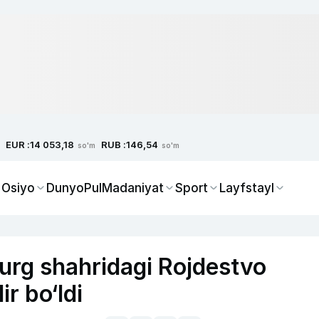
EUR :
RUB :
14 053,18
146,54
so'm
so'm
 Osiyo
Dunyo
Pul
Madaniyat
Sport
Layfstayl
rg shahridagi Rojdestvo
ir bo‘ldi