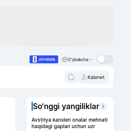
O‘zbekcha
Kabinet
So‘nggi yangiliklar
Avstriya kansleri onalar mehnati
haqidagi gaplari uchun uzr