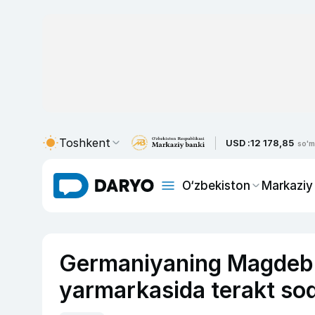
Toshkent
USD :
12 178,85
so'm
O‘zbekiston
Markaziy
Germaniyaning Magdebu
yarmarkasida terakt sod