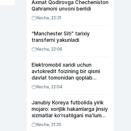
Axmat Qodirovga Checheniston
Qahramoni unvoni berildi
Kecha, 22:31
“Manchester Siti” tarixiy
transferni yakunladi
Kecha, 22:06
Elektromobil xaridi uchun
avtokredit foizining bir qismi
davlat tomonidan qoplab
berilishi mumkin
Kecha, 22:04
Janubiy Koreya futbolida yirik
mojaro: xorijlik hakamlarga jinsiy
xizmatlar ko‘rsatilgani ma’lum
qilindi
Kecha, 21:35