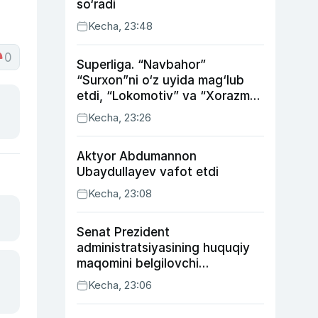
so‘radi
Kecha, 23:48
0
Superliga. “Navbahor”
“Surxon”ni o‘z uyida mag‘lub
etdi, “Lokomotiv” va “Xorazm”
uyda g‘alaba qozondi
Kecha, 23:26
Aktyor Abdu­mannon
Ubaydullayev vafot etdi
Kecha, 23:08
Senat Prezident
administratsiyasining huquqiy
maqomini belgilovchi
konstitutsiyaviy qonunni
Kecha, 23:06
ma’qulladi