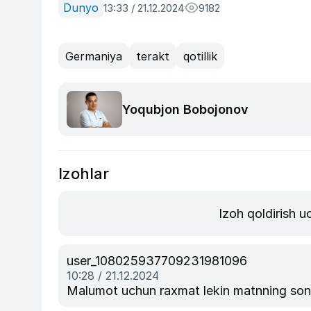
Dunyo
13:33 / 21.12.2024
9182
Germaniya
terakt
qotillik
Yoqubjon Bobojonov
Izohlar
Izoh qoldirish 
user_108025937709231981096
10:28 / 21.12.2024
Malumot uchun raxmat lekin matnning songi