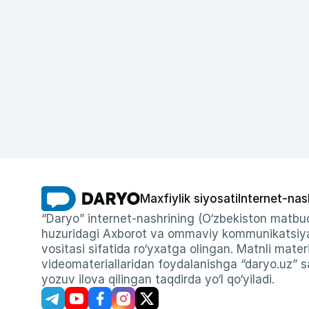
Maxfiylik siyosati
Internet-nas
“Daryo” internet-nashrining (O‘zbekiston matbuo
huzuridagi Axborot va ommaviy kommunikatsiyal
vositasi sifatida ro‘yxatga olingan. Matnli materi
videomateriallaridan foydalanishga “daryo.uz” sa
yozuv ilova qilingan taqdirda yo‘l qo‘yiladi.