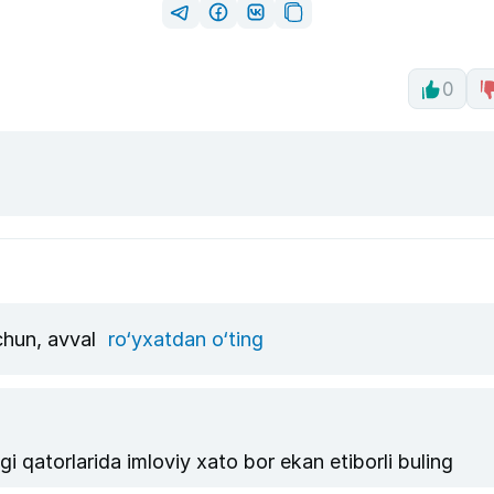
0
uchun, avval
ro‘yxatdan o‘ting
 qatorlarida imloviy xato bor ekan etiborli buling