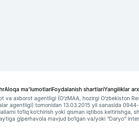
hr
Aloqa ma'lumotlari
Foydalanish shartlari
Yangiliklar arx
t va axborot agentligi (O‘zMAA, hozirgi O‘zbekiston Res
ar agentligi) tomonidan 13.03.2015 yil sanasida 0944
allarni to‘liq ko‘chirish yoki qisman iqtibos keltirishga, 
ytiga giperhavola mavjud bo‘lgan va/yoki “Daryo” intern