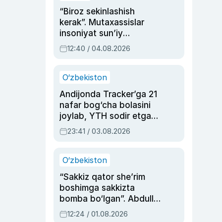
“Biroz sekinlashish
kerak”. Mutaxassislar
insoniyat sun’iy
intellektni boshqara
12:40 / 04.08.2026
olmay qolishidan xavotir
bildirdi
O‘zbekiston
Andijonda Tracker’ga 21
nafar bog‘cha bolasini
joylab, YTH sodir etgan
ayolga sud hukmi o‘qildi
23:41 / 03.08.2026
O‘zbekiston
“Sakkiz qator she’rim
boshimga sakkizta
bomba bo‘lgan”. Abdulla
Oripovni siyosiy
12:24 / 01.08.2026
ayblovlardan asrab