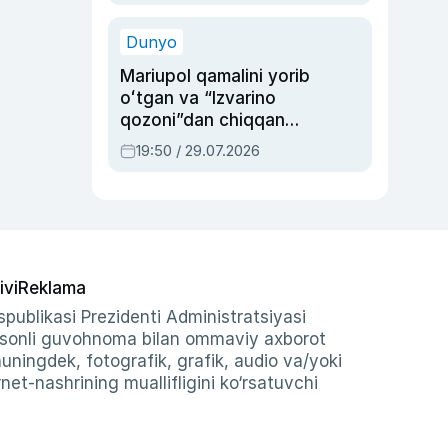
qolgan voqea
Dunyo
Mariupol qamalini yorib
oʻtgan va “Izvarino
qozoni”dan chiqqan
qahramon — Ukraina
19:50 / 29.07.2026
armiyasi bosh
qoʻmondoni Drapatiy
haqida
ivi
Reklama
publikasi Prezidenti Administratsiyasi
-sonli guvohnoma bilan ommaviy axborot
shuningdek, fotografik, grafik, audio va/yoki
et-nashrining muallifligini ko‘rsatuvchi