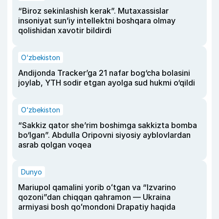
“Biroz sekinlashish kerak”. Mutaxassislar
insoniyat sun’iy intellektni boshqara olmay
qolishidan xavotir bildirdi
O‘zbekiston
Andijonda Tracker’ga 21 nafar bog‘cha bolasini
joylab, YTH sodir etgan ayolga sud hukmi o‘qildi
O‘zbekiston
“Sakkiz qator she’rim boshimga sakkizta bomba
bo‘lgan”. Abdulla Oripovni siyosiy ayblovlardan
asrab qolgan voqea
Dunyo
Mariupol qamalini yorib oʻtgan va “Izvarino
qozoni”dan chiqqan qahramon — Ukraina
armiyasi bosh qoʻmondoni Drapatiy haqida