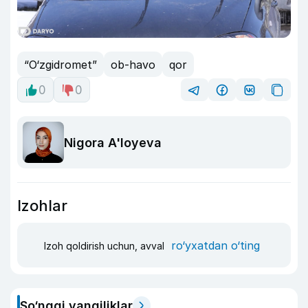
“O‘zgidromet”
ob-havo
qor
0
0
Nigora A'loyeva
Izohlar
ro‘yxatdan o‘ting
Izoh qoldirish uchun, avval
So‘nggi yangiliklar