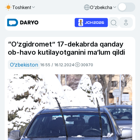
Toshkent
O‘zbekcha
“O‘zgidromet” 17-dekabrda qanday
ob-havo kutilayotganini maʼlum qildi
O‘zbekiston
16:55 / 16.12.2024
30970