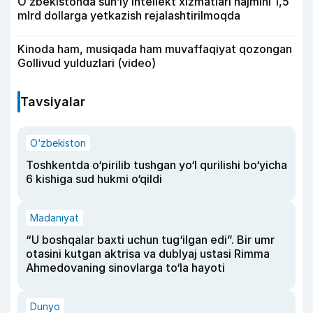
Oʻzbekistonda sunʼiy intellekt xizmatlari hajmini 1,5
mlrd dollarga yetkazish rejalashtirilmoqda
Kinoda ham, musiqada ham muvaffaqiyat qozongan
Gollivud yulduzlari (video)
Tavsiyalar
O‘zbekiston
Toshkentda o‘pirilib tushgan yo‘l qurilishi bo‘yicha
6 kishiga sud hukmi o‘qildi
Madaniyat
“U boshqalar baxti uchun tug‘ilgan edi”. Bir umr
otasini kutgan aktrisa va dublyaj ustasi Rimma
Ahmedovaning sinovlarga to‘la hayoti
Dunyo