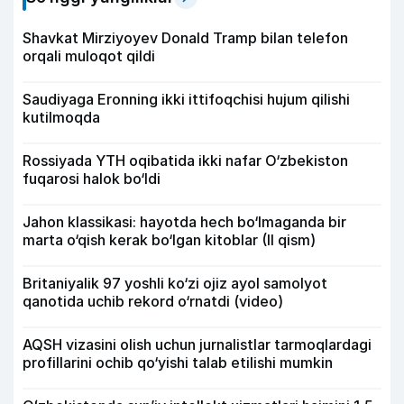
Shavkat Mirziyoyev Donald Tramp bilan telefon
orqali muloqot qildi
Saudiyaga Eronning ikki ittifoqchisi hujum qilishi
kutilmoqda
Rossiyada YTH oqibatida ikki nafar O‘zbekiston
fuqarosi halok bo‘ldi
Jahon klassikasi: hayotda hech bo‘lmaganda bir
marta o‘qish kerak bo‘lgan kitoblar (II qism)
Britaniyalik 97 yoshli ko‘zi ojiz ayol samolyot
qanotida uchib rekord o‘rnatdi (video)
AQSH vizasini olish uchun jurnalistlar tarmoqlardagi
profillarini ochib qo‘yishi talab etilishi mumkin