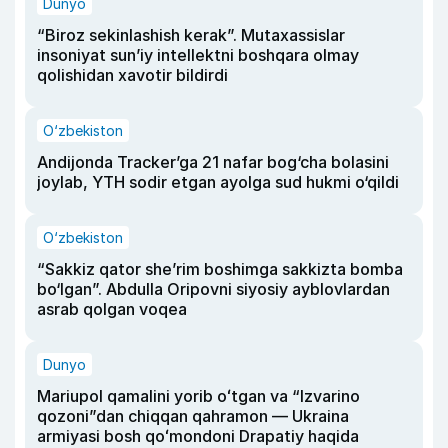
Dunyo
“Biroz sekinlashish kerak”. Mutaxassislar
insoniyat sun’iy intellektni boshqara olmay
qolishidan xavotir bildirdi
O‘zbekiston
Andijonda Tracker’ga 21 nafar bog‘cha bolasini
joylab, YTH sodir etgan ayolga sud hukmi o‘qildi
O‘zbekiston
“Sakkiz qator she’rim boshimga sakkizta bomba
bo‘lgan”. Abdulla Oripovni siyosiy ayblovlardan
asrab qolgan voqea
Dunyo
Mariupol qamalini yorib oʻtgan va “Izvarino
qozoni”dan chiqqan qahramon — Ukraina
armiyasi bosh qoʻmondoni Drapatiy haqida