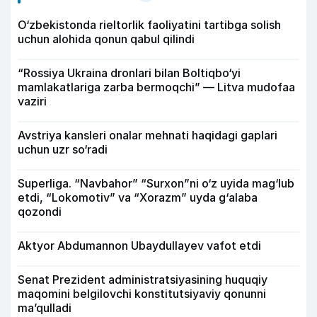
O‘zbekistonda rieltorlik faoliyatini tartibga solish
uchun alohida qonun qabul qilindi
“Rossiya Ukraina dronlari bilan Boltiqbo‘yi
mamlakatlariga zarba bermoqchi” — Litva mudofaa
vaziri
Avstriya kansleri onalar mehnati haqidagi gaplari
uchun uzr so‘radi
Superliga. “Navbahor” “Surxon”ni o‘z uyida mag‘lub
etdi, “Lokomotiv” va “Xorazm” uyda g‘alaba
qozondi
Aktyor Abdu­mannon Ubaydullayev vafot etdi
Senat Prezident administratsiyasining huquqiy
maqomini belgilovchi konstitutsiyaviy qonunni
ma’qulladi