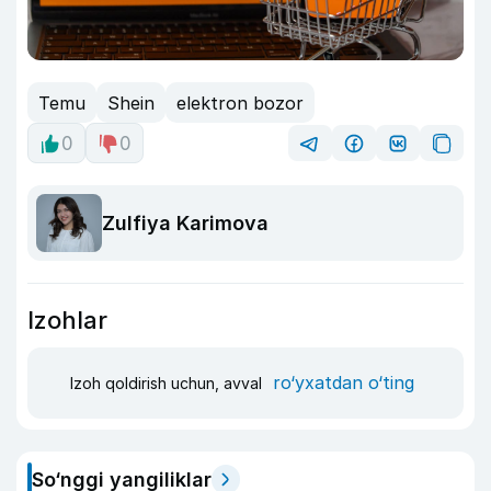
Temu
Shein
elektron bozor
0
0
Zulfiya Karimova
Izohlar
ro‘yxatdan o‘ting
Izoh qoldirish uchun, avval
So‘nggi yangiliklar