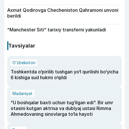
Axmat Qodirovga Checheniston Qahramoni unvoni
berildi
“Manchester Siti” tarixiy transferni yakunladi
Tavsiyalar
O‘zbekiston
Toshkentda o‘pirilib tushgan yo‘l qurilishi bo‘yicha
6 kishiga sud hukmi o‘qildi
Madaniyat
“U boshqalar baxti uchun tug‘ilgan edi”. Bir umr
otasini kutgan aktrisa va dublyaj ustasi Rimma
Ahmedovaning sinovlarga to‘la hayoti