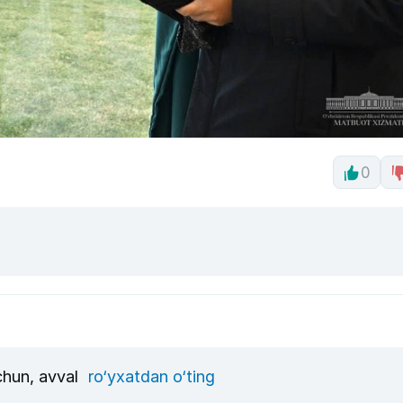
0
uchun, avval
ro‘yxatdan o‘ting