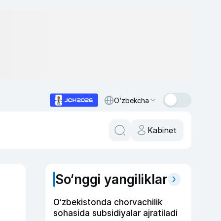
O‘zbekcha
Kabinet
So‘nggi yangiliklar
O‘zbekistonda chorvachilik
sohasida subsidiyalar ajratiladi