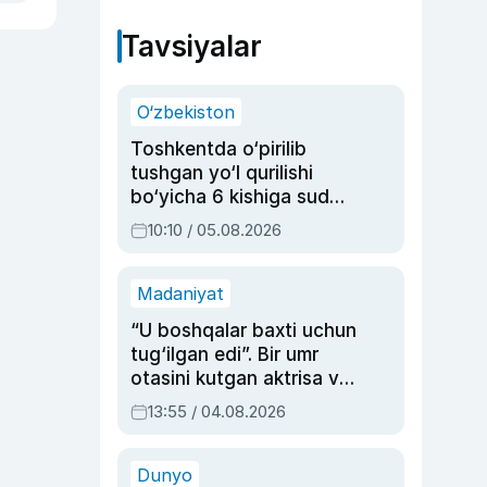
Tavsiyalar
O‘zbekiston
Toshkentda o‘pirilib
tushgan yo‘l qurilishi
bo‘yicha 6 kishiga sud
hukmi o‘qildi
10:10 / 05.08.2026
Madaniyat
“U boshqalar baxti uchun
tug‘ilgan edi”. Bir umr
otasini kutgan aktrisa va
dublyaj ustasi Rimma
13:55 / 04.08.2026
Ahmedovaning
sinovlarga to‘la hayoti
Dunyo