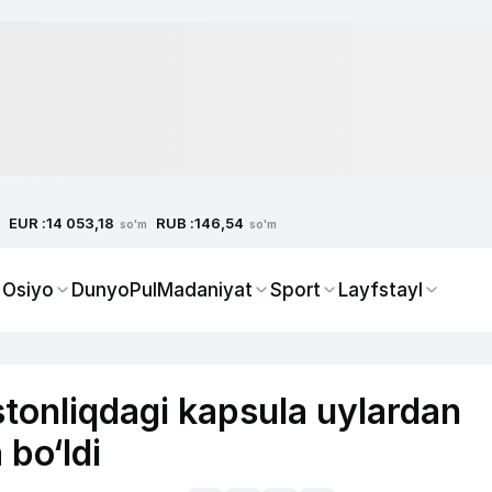
EUR :
RUB :
14 053,18
146,54
so'm
so'm
 Osiyo
Dunyo
Pul
Madaniyat
Sport
Layfstayl
tonliqdagi kapsula uylardan
 bo‘ldi