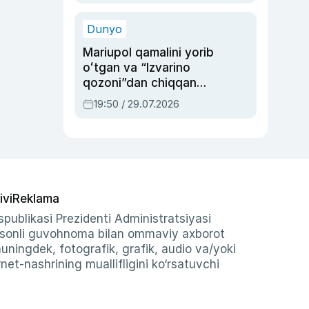
qolgan voqea
Dunyo
Mariupol qamalini yorib
oʻtgan va “Izvarino
qozoni”dan chiqqan
qahramon — Ukraina
19:50 / 29.07.2026
armiyasi bosh
qoʻmondoni Drapatiy
haqida
ivi
Reklama
publikasi Prezidenti Administratsiyasi
-sonli guvohnoma bilan ommaviy axborot
shuningdek, fotografik, grafik, audio va/yoki
et-nashrining muallifligini ko‘rsatuvchi