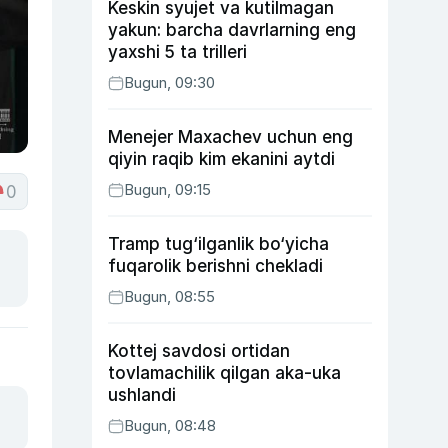
Keskin syujet va kutilmagan
yakun: barcha davrlarning eng
yaxshi 5 ta trilleri
Bugun, 09:30
Menejer Maxachev uchun eng
qiyin raqib kim ekanini aytdi
Bugun, 09:15
0
Tramp tug‘ilganlik bo‘yicha
fuqarolik berishni chekladi
Bugun, 08:55
Kottej savdosi ortidan
tovlamachilik qilgan aka-uka
ushlandi
Bugun, 08:48