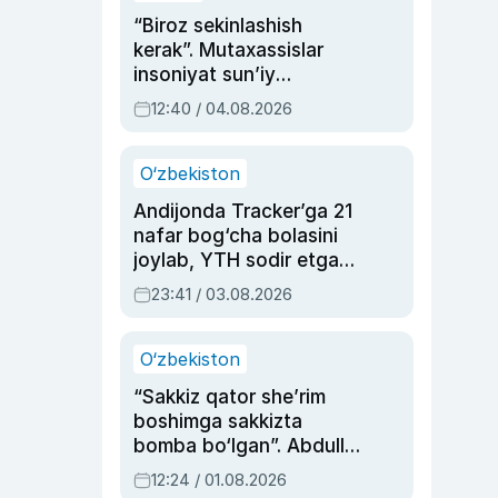
“Biroz sekinlashish
kerak”. Mutaxassislar
insoniyat sun’iy
intellektni boshqara
12:40 / 04.08.2026
olmay qolishidan xavotir
bildirdi
O‘zbekiston
Andijonda Tracker’ga 21
nafar bog‘cha bolasini
joylab, YTH sodir etgan
ayolga sud hukmi o‘qildi
23:41 / 03.08.2026
O‘zbekiston
“Sakkiz qator she’rim
boshimga sakkizta
bomba bo‘lgan”. Abdulla
Oripovni siyosiy
12:24 / 01.08.2026
ayblovlardan asrab