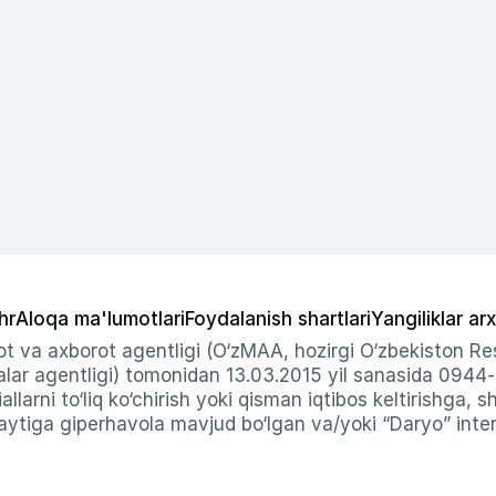
hr
Aloqa ma'lumotlari
Foydalanish shartlari
Yangiliklar arx
t va axborot agentligi (O‘zMAA, hozirgi O‘zbekiston Res
ar agentligi) tomonidan 13.03.2015 yil sanasida 0944
allarni to‘liq ko‘chirish yoki qisman iqtibos keltirishga, 
ytiga giperhavola mavjud bo‘lgan va/yoki “Daryo” intern