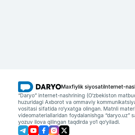
Maxfiylik siyosati
Internet-nas
“Daryo” internet-nashrining (O‘zbekiston matbuo
huzuridagi Axborot va ommaviy kommunikatsiyal
vositasi sifatida ro‘yxatga olingan. Matnli materi
videomateriallaridan foydalanishga “daryo.uz” sa
yozuv ilova qilingan taqdirda yo‘l qo‘yiladi.