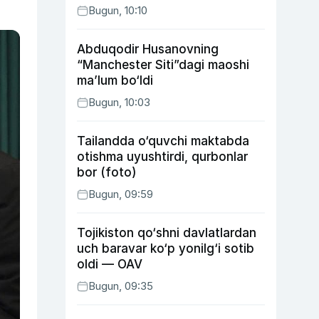
Bugun, 10:10
Abduqodir Husanovning
“Manchester Siti”dagi maoshi
ma’lum bo‘ldi
Bugun, 10:03
Tailandda o‘quvchi maktabda
otishma uyushtirdi, qurbonlar
bor (foto)
Bugun, 09:59
Tojikiston qo‘shni davlatlardan
uch baravar ko‘p yonilg‘i sotib
oldi — OAV
Bugun, 09:35