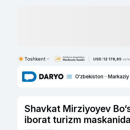
Toshkent
USD :
12 178,85
so'm
O‘zbekiston
Markaziy
Shavkat Mirziyoyev Bo‘s
iborat turizm maskanida