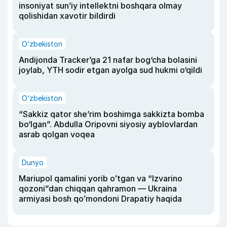
insoniyat sun’iy intellektni boshqara olmay
qolishidan xavotir bildirdi
O‘zbekiston
Andijonda Tracker’ga 21 nafar bog‘cha bolasini
joylab, YTH sodir etgan ayolga sud hukmi o‘qildi
O‘zbekiston
“Sakkiz qator she’rim boshimga sakkizta bomba
bo‘lgan”. Abdulla Oripovni siyosiy ayblovlardan
asrab qolgan voqea
Dunyo
Mariupol qamalini yorib oʻtgan va “Izvarino
qozoni”dan chiqqan qahramon — Ukraina
armiyasi bosh qoʻmondoni Drapatiy haqida