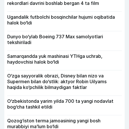
rekordlari davrini boshlab bergan 4 ta film
Ugandalik futbolchi bosqinchilar hujumi oqibatida
halok bo‘ldi
Dunyo bo‘ylab Boeing 737 Max samolyotlari
tekshiriladi
Samarqandda yuk mashinasi YTHga uchrab,
haydovchisi halok bo‘ldi
O‘zga sayyoralik obrazi, Disney bilan nizo va
Supermen bilan do‘stlik: aktyor Robin Uilyams
haqida ko‘pchilik bilmaydigan faktlar
O‘zbekistonda yarim yilda 700 ta yangi nodavlat
bog‘cha tashkil etildi
Qozog‘iston terma jamoasining yangi bosh
murabbiyi ma’lum bo‘ldi