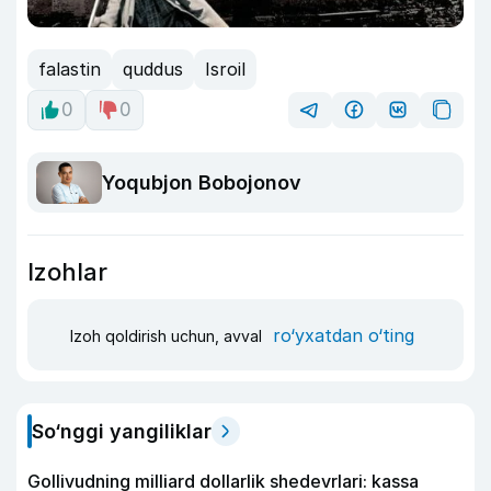
falastin
quddus
Isroil
0
0
Yoqubjon Bobojonov
Izohlar
ro‘yxatdan o‘ting
Izoh qoldirish uchun, avval
So‘nggi yangiliklar
Gollivudning milliard dollarlik shedevrlari: kassa