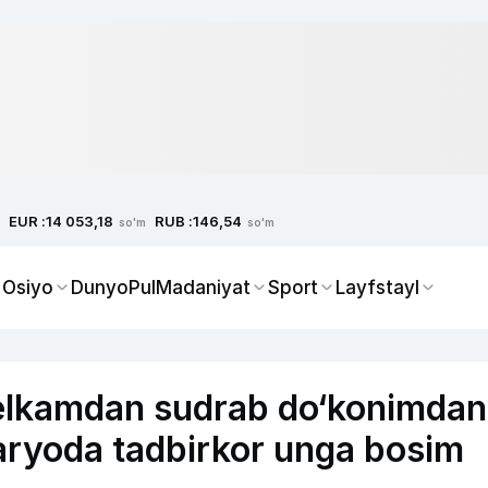
EUR :
RUB :
14 053,18
146,54
so'm
so'm
 Osiyo
Dunyo
Pul
Madaniyat
Sport
Layfstayl
 yelkamdan sudrab do‘konimdan
aryoda tadbirkor unga bosim