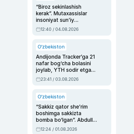
“Biroz sekinlashish
kerak”. Mutaxassislar
insoniyat sun’iy
intellektni boshqara
12:40 / 04.08.2026
olmay qolishidan xavotir
bildirdi
O‘zbekiston
Andijonda Tracker’ga 21
nafar bog‘cha bolasini
joylab, YTH sodir etgan
ayolga sud hukmi o‘qildi
23:41 / 03.08.2026
O‘zbekiston
“Sakkiz qator she’rim
boshimga sakkizta
bomba bo‘lgan”. Abdulla
Oripovni siyosiy
12:24 / 01.08.2026
ayblovlardan asrab