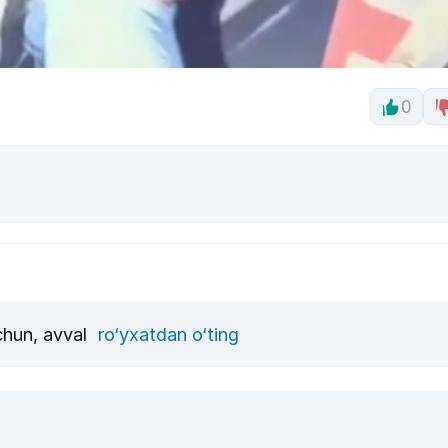
0
uchun, avval
ro‘yxatdan o‘ting