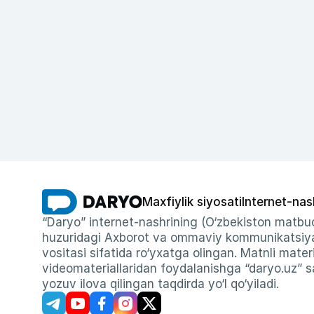
Maxfiylik siyosati
Internet-nas
“Daryo” internet-nashrining (O‘zbekiston matbuo
huzuridagi Axborot va ommaviy kommunikatsiyal
vositasi sifatida ro‘yxatga olingan. Matnli materi
videomateriallaridan foydalanishga “daryo.uz” sa
yozuv ilova qilingan taqdirda yo‘l qo‘yiladi.