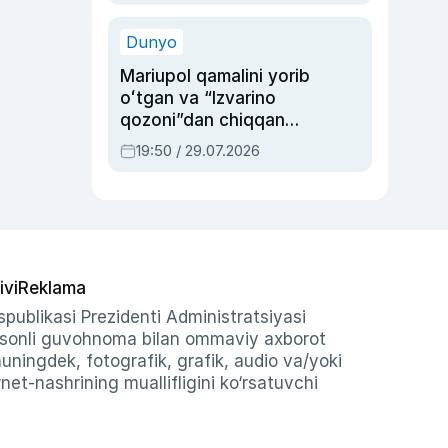
qolgan voqea
Dunyo
Mariupol qamalini yorib
oʻtgan va “Izvarino
qozoni”dan chiqqan
qahramon — Ukraina
19:50 / 29.07.2026
armiyasi bosh
qoʻmondoni Drapatiy
haqida
ivi
Reklama
publikasi Prezidenti Administratsiyasi
-sonli guvohnoma bilan ommaviy axborot
shuningdek, fotografik, grafik, audio va/yoki
et-nashrining muallifligini ko‘rsatuvchi