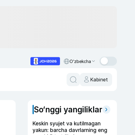
O‘zbekcha
Kabinet
So‘nggi yangiliklar
Keskin syujet va kutilmagan
yakun: barcha davrlarning eng