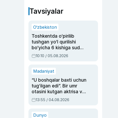
Tavsiyalar
O‘zbekiston
Toshkentda o‘pirilib
tushgan yo‘l qurilishi
bo‘yicha 6 kishiga sud
hukmi o‘qildi
10:10 / 05.08.2026
Madaniyat
“U boshqalar baxti uchun
tug‘ilgan edi”. Bir umr
otasini kutgan aktrisa va
dublyaj ustasi Rimma
13:55 / 04.08.2026
Ahmedovaning
sinovlarga to‘la hayoti
Dunyo