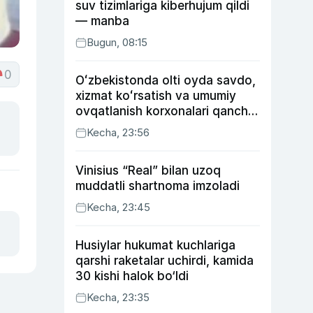
suv tizimlariga kiberhujum qildi
— manba
Bugun, 08:15
0
Oʻzbekistonda olti oyda savdo,
xizmat koʻrsatish va umumiy
ovqatlanish korxonalari qancha
soliq toʻlagani ochiqlandi
Kecha, 23:56
Vinisius “Real” bilan uzoq
muddatli shartnoma imzoladi
Kecha, 23:45
Husiylar hukumat kuchlariga
qarshi raketalar uchirdi, kamida
30 kishi halok bo‘ldi
Kecha, 23:35