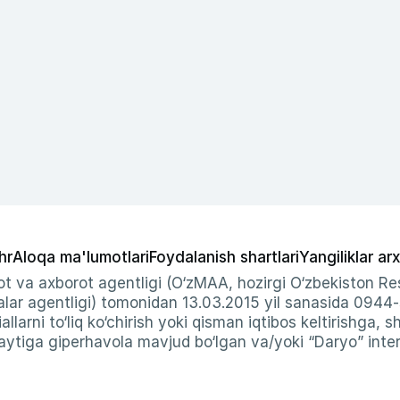
hr
Aloqa ma'lumotlari
Foydalanish shartlari
Yangiliklar arx
t va axborot agentligi (O‘zMAA, hozirgi O‘zbekiston Res
ar agentligi) tomonidan 13.03.2015 yil sanasida 0944
allarni to‘liq ko‘chirish yoki qisman iqtibos keltirishga, 
ytiga giperhavola mavjud bo‘lgan va/yoki “Daryo” intern