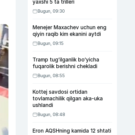
yaxshi 5 ta trilleri
Bugun, 09:30
Menejer Maxachev uchun eng
qiyin raqib kim ekanini aytdi
Bugun, 09:15
Tramp tug‘ilganlik bo‘yicha
fuqarolik berishni chekladi
Bugun, 08:55
Kottej savdosi ortidan
tovlamachilik qilgan aka-uka
ushlandi
Bugun, 08:48
Eron AQSHning kamida 12 shtati