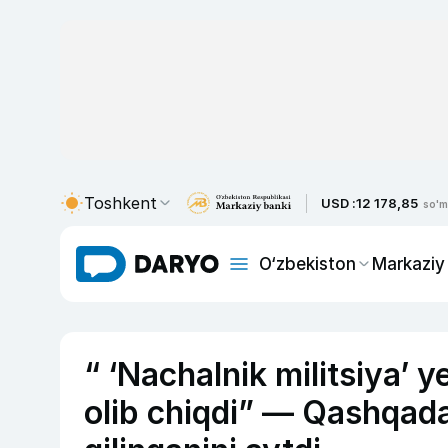
Toshkent
USD :
12 178,85
so'm
O‘zbekiston
Markaziy
“ ‘Nachalnik militsiya’
olib chiqdi” — Qashqad