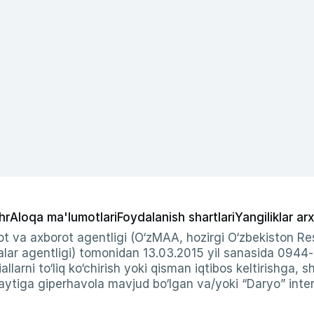
hr
Aloqa ma'lumotlari
Foydalanish shartlari
Yangiliklar arx
t va axborot agentligi (O‘zMAA, hozirgi O‘zbekiston Res
ar agentligi) tomonidan 13.03.2015 yil sanasida 0944
allarni to‘liq ko‘chirish yoki qisman iqtibos keltirishga, 
ytiga giperhavola mavjud bo‘lgan va/yoki “Daryo” intern