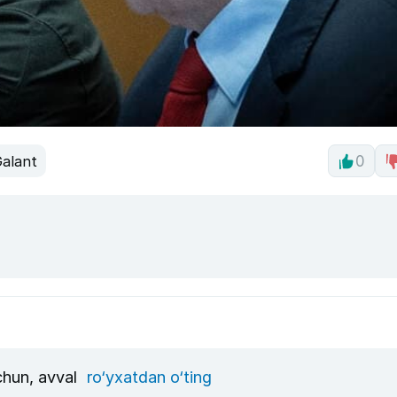
alant
0
uchun, avval
ro‘yxatdan o‘ting