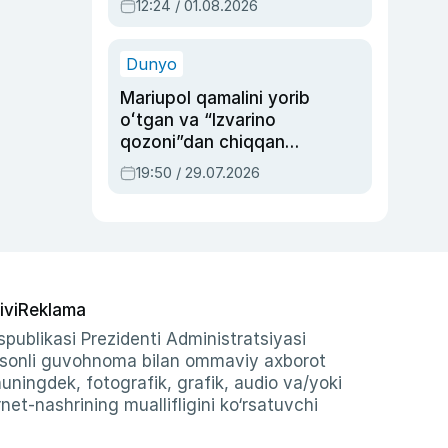
12:24 / 01.08.2026
ayblovlardan asrab
qolgan voqea
Dunyo
Mariupol qamalini yorib
oʻtgan va “Izvarino
qozoni”dan chiqqan
qahramon — Ukraina
19:50 / 29.07.2026
armiyasi bosh
qoʻmondoni Drapatiy
haqida
ivi
Reklama
publikasi Prezidenti Administratsiyasi
-sonli guvohnoma bilan ommaviy axborot
shuningdek, fotografik, grafik, audio va/yoki
et-nashrining muallifligini ko‘rsatuvchi