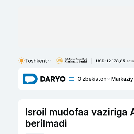
Toshkent
USD :
12 178,85
so'm
O‘zbekiston
Markaziy
Isroil mudofaa vaziriga
berilmadi