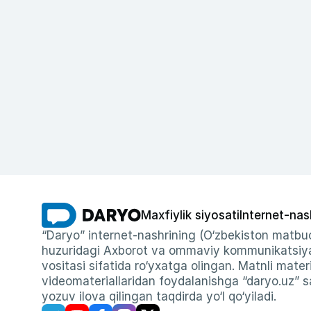
Maxfiylik siyosati
Internet-nas
“Daryo” internet-nashrining (O‘zbekiston matbuo
huzuridagi Axborot va ommaviy kommunikatsiyal
vositasi sifatida ro‘yxatga olingan. Matnli materi
videomateriallaridan foydalanishga “daryo.uz” sa
yozuv ilova qilingan taqdirda yo‘l qo‘yiladi.