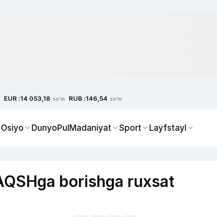
EUR :
RUB :
14 053,18
146,54
so'm
so'm
 Osiyo
Dunyo
Pul
Madaniyat
Sport
Layfstayl
 AQSHga borishga ruxsat