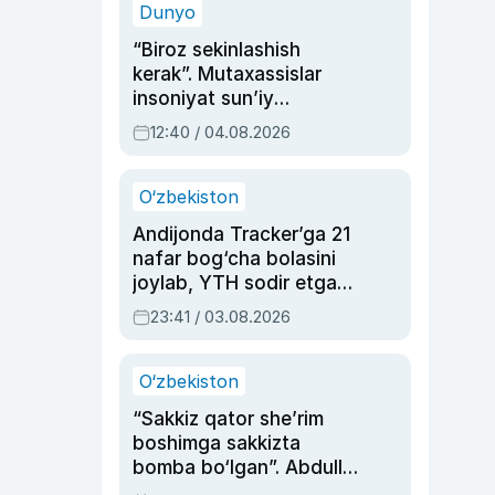
Dunyo
“Biroz sekinlashish
kerak”. Mutaxassislar
insoniyat sun’iy
intellektni boshqara
12:40 / 04.08.2026
olmay qolishidan xavotir
bildirdi
O‘zbekiston
Andijonda Tracker’ga 21
nafar bog‘cha bolasini
joylab, YTH sodir etgan
ayolga sud hukmi o‘qildi
23:41 / 03.08.2026
O‘zbekiston
“Sakkiz qator she’rim
boshimga sakkizta
bomba bo‘lgan”. Abdulla
Oripovni siyosiy