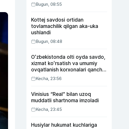
Bugun, 08:55
Kottej savdosi ortidan
tovlamachilik qilgan aka-uka
ushlandi
Bugun, 08:48
Oʻzbekistonda olti oyda savdo,
xizmat koʻrsatish va umumiy
ovqatlanish korxonalari qancha
soliq toʻlagani ochiqlandi
Kecha, 23:56
Vinisius “Real” bilan uzoq
muddatli shartnoma imzoladi
Kecha, 23:45
Husiylar hukumat kuchlariga