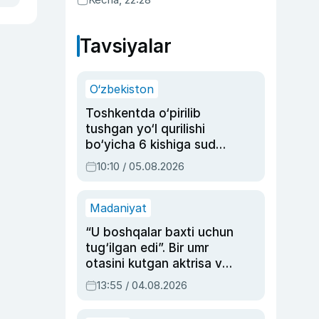
Tavsiyalar
O‘zbekiston
Toshkentda o‘pirilib
tushgan yo‘l qurilishi
bo‘yicha 6 kishiga sud
hukmi o‘qildi
10:10 / 05.08.2026
Madaniyat
“U boshqalar baxti uchun
tug‘ilgan edi”. Bir umr
otasini kutgan aktrisa va
dublyaj ustasi Rimma
13:55 / 04.08.2026
Ahmedovaning
sinovlarga to‘la hayoti