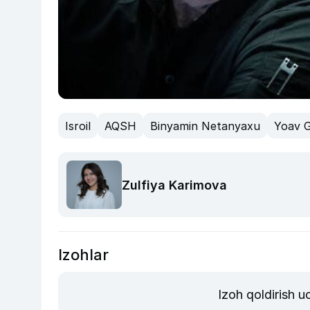
Isroil
AQSH
Binyamin Netanyaxu
Yoav G
Zulfiya Karimova
Izohlar
Izoh qoldirish 