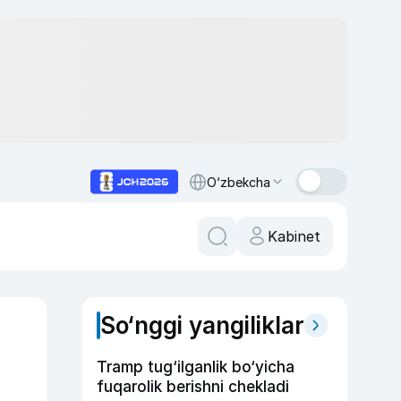
O‘zbekcha
Kabinet
So‘nggi yangiliklar
Tramp tug‘ilganlik bo‘yicha
fuqarolik berishni chekladi