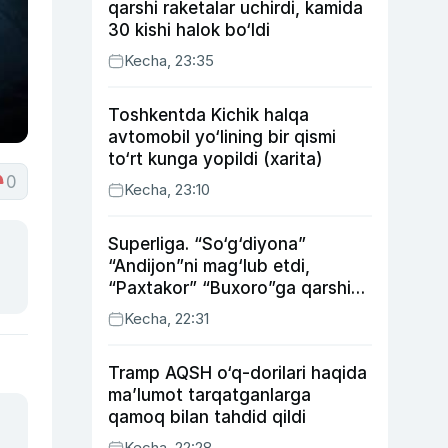
qarshi raketalar uchirdi, kamida
30 kishi halok bo‘ldi
Kecha, 23:35
Toshkentda Kichik halqa
avtomobil yo‘lining bir qismi
to‘rt kunga yopildi (xarita)
0
Kecha, 23:10
Superliga. “So‘g‘diyona”
“Andijon”ni mag‘lub etdi,
“Paxtakor” “Buxoro”ga qarshi
bahsda g‘alabani qo‘ldan
Kecha, 22:31
chiqardi
Tramp AQSH o‘q-dorilari haqida
ma’lumot tarqatganlarga
qamoq bilan tahdid qildi
Kecha, 22:28