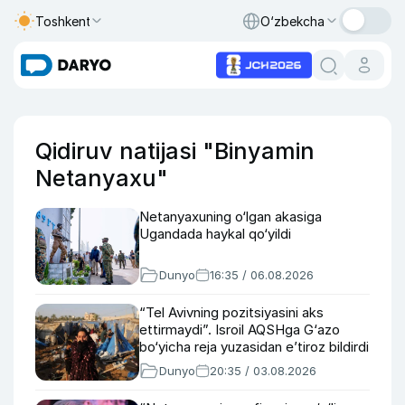
Toshkent
O‘zbekcha
Qidiruv natijasi "Binyamin
Netanyaxu"
Netanyaxuning o‘lgan akasiga
Ugandada haykal qo‘yildi
Dunyo
16:35 / 06.08.2026
“Tel Avivning pozitsiyasini aks
ettirmaydi”. Isroil AQSHga G‘azo
bo‘yicha reja yuzasidan e’tiroz bildirdi
Dunyo
20:35 / 03.08.2026