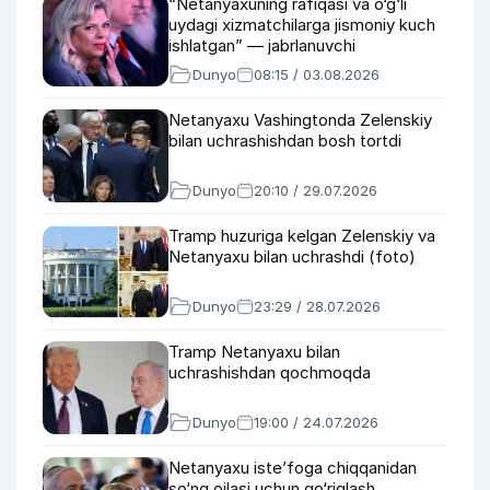
“Netanyaxuning rafiqasi va o‘g‘li
uydagi xizmatchilarga jismoniy kuch
ishlatgan” — jabrlanuvchi
Dunyo
08:15 / 03.08.2026
Netanyaxu Vashingtonda Zelenskiy
bilan uchrashishdan bosh tortdi
Dunyo
20:10 / 29.07.2026
Tramp huzuriga kelgan Zelenskiy va
Netanyaxu bilan uchrashdi (foto)
Dunyo
23:29 / 28.07.2026
Tramp Netanyaxu bilan
uchrashishdan qochmoqda
Dunyo
19:00 / 24.07.2026
Netanyaxu iste’foga chiqqanidan
so‘ng oilasi uchun qo‘riqlash