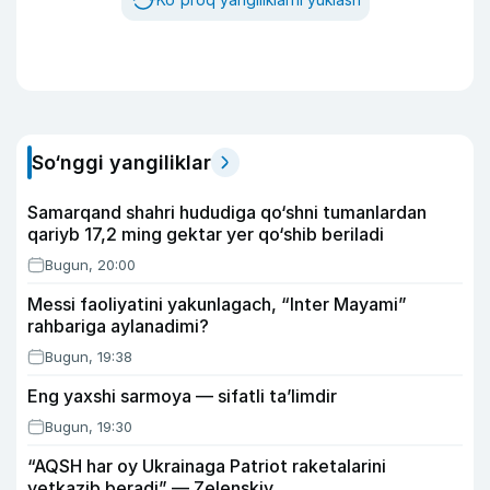
So‘nggi yangiliklar
Samarqand shahri hududiga qo‘shni tumanlardan
qariyb 17,2 ming gektar yer qo‘shib beriladi
Bugun, 20:00
Messi faoliyatini yakunlagach, “Inter Mayami”
rahbariga aylanadimi?
Bugun, 19:38
Eng yaxshi sarmoya — sifatli ta’limdir
Bugun, 19:30
“AQSH har oy Ukrainaga Patriot raketalarini
yetkazib beradi” — Zelenskiy