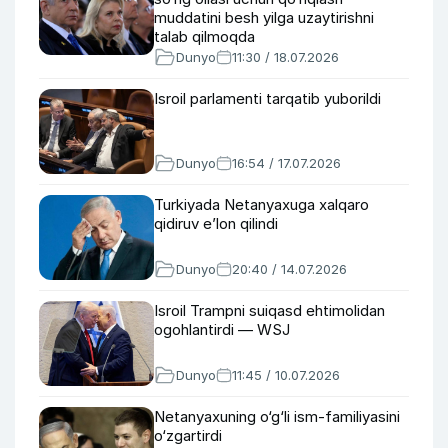
muddatini besh yilga uzaytirishni
talab qilmoqda
Dunyo
11:30 / 18.07.2026
Isroil parlamenti tarqatib yuborildi
Dunyo
16:54 / 17.07.2026
Turkiyada Netanyaxuga xalqaro
qidiruv e’lon qilindi
Dunyo
20:40 / 14.07.2026
Isroil Trampni suiqasd ehtimolidan
ogohlantirdi — WSJ
Dunyo
11:45 / 10.07.2026
Netanyaxuning o‘g‘li ism-familiyasini
o‘zgartirdi