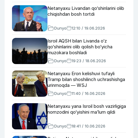
Netanyaxu Livandan qo‘shinlarini olib
chiqishdan bosh tortdi
Dunyo
12:10 / 19.06.2026
Isroil AQSH bilan Livanda o‘z
qo‘shinlarini olib qolish bo‘yicha
muzokara boshladi
Dunyo
19:23 / 18.06.2026
Netanyaxu Eron kelishuvi tufayli
Tramp bilan shoshilinch uchrashishga
urinmoqda — WSJ
Dunyo
11:40 / 16.06.2026
Netanyaxu yana Isroil bosh vazirligiga
nomzodini qo‘yishini ma’lum qildi
Dunyo
18:41 / 10.06.2026