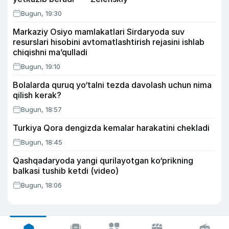
Bugun, 19:30
Markaziy Osiyo mamlakatlari Sirdaryoda suv
resurslari hisobini avtomatlashtirish rejasini ishlab
chiqishni ma’qulladi
Bugun, 19:10
Bolalarda quruq yo‘talni tezda davolash uchun nima
qilish kerak?
Bugun, 18:57
Turkiya Qora dengizda kemalar harakatini chekladi
Bugun, 18:45
Qashqadaryoda yangi qurilayotgan ko‘prikning
balkasi tushib ketdi (video)
Bugun, 18:06