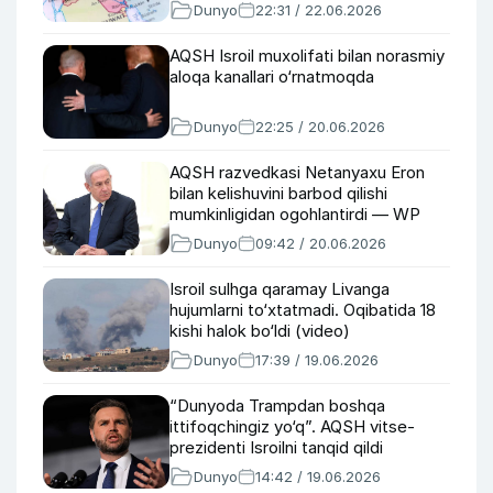
Dunyo
22:31 / 22.06.2026
AQSH Isroil muxolifati bilan norasmiy
aloqa kanallari o‘rnatmoqda
Dunyo
22:25 / 20.06.2026
AQSH razvedkasi Netanyaxu Eron
bilan kelishuvini barbod qilishi
mumkinligidan ogohlantirdi — WP
Dunyo
09:42 / 20.06.2026
Isroil sulhga qaramay Livanga
hujumlarni to‘xtatmadi. Oqibatida 18
kishi halok bo‘ldi (video)
Dunyo
17:39 / 19.06.2026
“Dunyoda Trampdan boshqa
ittifoqchingiz yo‘q”. AQSH vitse-
prezidenti Isroilni tanqid qildi
Dunyo
14:42 / 19.06.2026