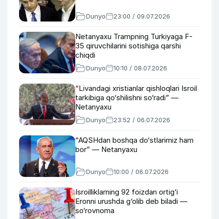
Dunyo
23:00 / 09.07.2026
Netanyaxu Trampning Turkiyaga F-
35 qiruvchilarini sotishiga qarshi
chiqdi
Dunyo
10:10 / 08.07.2026
“Livandagi xristianlar qishloqlari Isroil
tarkibiga qo‘shilishni so‘radi” —
Netanyaxu
Dunyo
23:52 / 06.07.2026
“AQSHdan boshqa do‘stlarimiz ham
bor” — Netanyaxu
Dunyo
10:00 / 06.07.2026
Isroilliklarning 92 foizdan ortig‘i
Eronni urushda g‘olib deb biladi —
so‘rovnoma