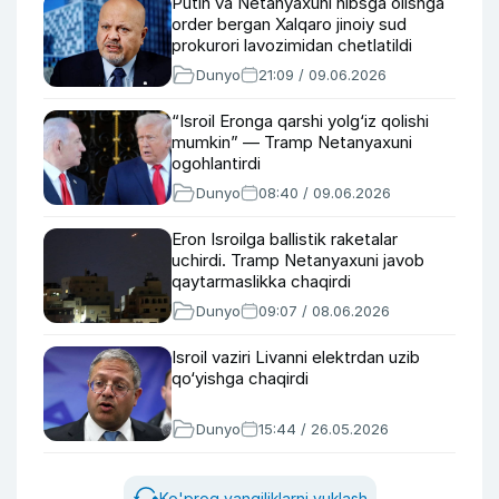
Putin va Netanyaxuni hibsga olishga
order bergan Xalqaro jinoiy sud
prokurori lavozimidan chetlatildi
Dunyo
21:09 / 09.06.2026
“Isroil Eronga qarshi yolg‘iz qolishi
mumkin” — Tramp Netanyaxuni
ogohlantirdi
Dunyo
08:40 / 09.06.2026
Eron Isroilga ballistik raketalar
uchirdi. Tramp Netanyaxuni javob
qaytarmaslikka chaqirdi
Dunyo
09:07 / 08.06.2026
Isroil vaziri Livanni elektrdan uzib
qo‘yishga chaqirdi
Dunyo
15:44 / 26.05.2026
Ko'proq yangiliklarni yuklash