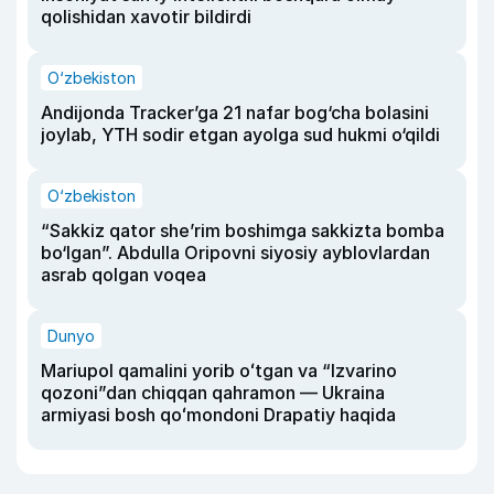
qolishidan xavotir bildirdi
O‘zbekiston
Andijonda Tracker’ga 21 nafar bog‘cha bolasini
joylab, YTH sodir etgan ayolga sud hukmi o‘qildi
O‘zbekiston
“Sakkiz qator she’rim boshimga sakkizta bomba
bo‘lgan”. Abdulla Oripovni siyosiy ayblovlardan
asrab qolgan voqea
Dunyo
Mariupol qamalini yorib oʻtgan va “Izvarino
qozoni”dan chiqqan qahramon — Ukraina
armiyasi bosh qoʻmondoni Drapatiy haqida