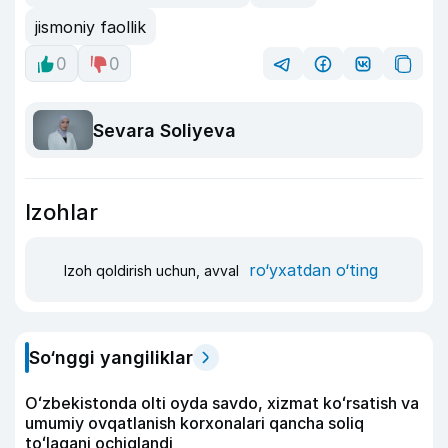
jismoniy faollik
0
0
Sevara Soliyeva
Izohlar
ro‘yxatdan o‘ting
Izoh qoldirish uchun, avval
So‘nggi yangiliklar
Oʻzbekistonda olti oyda savdo, xizmat koʻrsatish va
umumiy ovqatlanish korxonalari qancha soliq
toʻlagani ochiqlandi