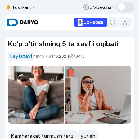
Toshkent
O‘zbekcha
Ko‘p o‘tirishning 5 ta xavfli oqibati
Layfstayl
18:45 / 03.10.2024
6415
Kamharakat turmush tarzi
yurish