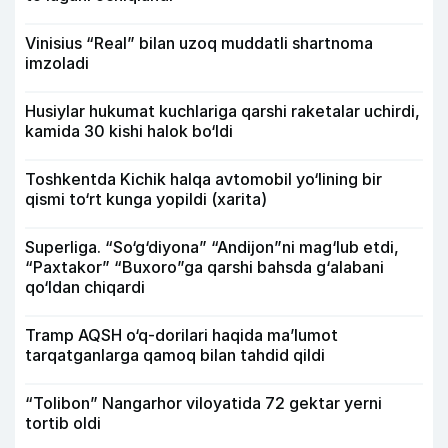
Vinisius “Real” bilan uzoq muddatli shartnoma
imzoladi
Husiylar hukumat kuchlariga qarshi raketalar uchirdi,
kamida 30 kishi halok bo‘ldi
Toshkentda Kichik halqa avtomobil yo‘lining bir
qismi to‘rt kunga yopildi (xarita)
Superliga. “So‘g‘diyona” “Andijon”ni mag‘lub etdi,
“Paxtakor” “Buxoro”ga qarshi bahsda g‘alabani
qo‘ldan chiqardi
Tramp AQSH o‘q-dorilari haqida ma’lumot
tarqatganlarga qamoq bilan tahdid qildi
“Tolibon” Nangarhor viloyatida 72 gektar yerni
tortib oldi