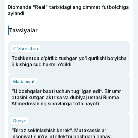
Diomande “Real” tarixidagi eng qimmat futbolchiga
aylandi
Tavsiyalar
O‘zbekiston
Toshkentda o‘pirilib tushgan yo‘l qurilishi bo‘yicha
6 kishiga sud hukmi o‘qildi
Madaniyat
“U boshqalar baxti uchun tug‘ilgan edi”. Bir umr
otasini kutgan aktrisa va dublyaj ustasi Rimma
Ahmedovaning sinovlarga to‘la hayoti
Dunyo
“Biroz sekinlashish kerak”. Mutaxassislar
insoniyat sun’iy intellektni boshqara olmay