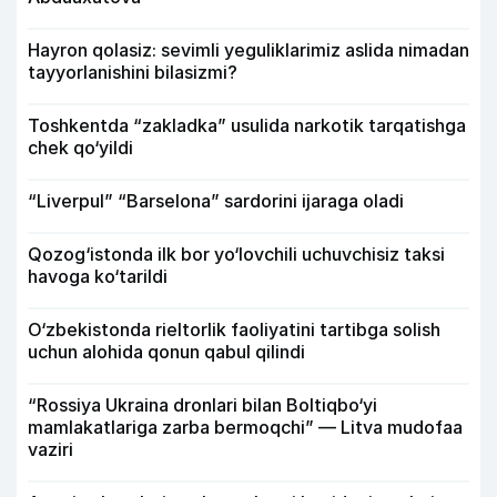
Hayron qolasiz: sevimli yeguliklarimiz aslida nimadan
tayyorlanishini bilasizmi?
Toshkentda “zakladka” usulida narkotik tarqatishga
chek qo‘yildi
“Liverpul” “Barselona” sardorini ijaraga oladi
Qozog‘istonda ilk bor yo‘lovchili uchuvchisiz taksi
havoga ko‘tarildi
O‘zbekistonda rieltorlik faoliyatini tartibga solish
uchun alohida qonun qabul qilindi
“Rossiya Ukraina dronlari bilan Boltiqbo‘yi
mamlakatlariga zarba bermoqchi” — Litva mudofaa
vaziri