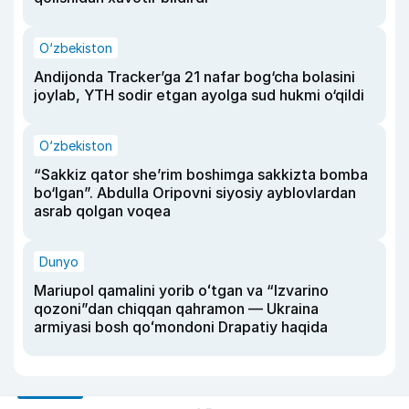
O‘zbekiston
Andijonda Tracker’ga 21 nafar bog‘cha bolasini
joylab, YTH sodir etgan ayolga sud hukmi o‘qildi
O‘zbekiston
“Sakkiz qator she’rim boshimga sakkizta bomba
bo‘lgan”. Abdulla Oripovni siyosiy ayblovlardan
asrab qolgan voqea
Dunyo
Mariupol qamalini yorib oʻtgan va “Izvarino
qozoni”dan chiqqan qahramon — Ukraina
armiyasi bosh qoʻmondoni Drapatiy haqida