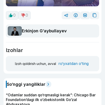
0
0
Erkinjon G‘aybullayev
Izohlar
ro‘yxatdan o‘ting
Izoh qoldirish uchun, avval
So‘nggi yangiliklar
“Odamlar suddan qo‘rqmasligi kerak”: Chicago Bar
Foundation’dagi ilk o‘zbekistonlik Go‘zal
Abduaxatova