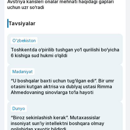
Avstriya kansleri onalar mehnati haqidagi gaplari
uchun uzr so‘radi
Tavsiyalar
O‘zbekiston
Toshkentda o‘pirilib tushgan yo‘l qurilishi bo‘yicha
6 kishiga sud hukmi o‘qildi
Madaniyat
“U boshqalar baxti uchun tug‘ilgan edi”. Bir umr
otasini kutgan aktrisa va dublyaj ustasi Rimma
Ahmedovaning sinovlarga to‘la hayoti
Dunyo
“Biroz sekinlashish kerak”. Mutaxassislar
insoniyat sun’iy intellektni boshqara olmay
qolishidan xavotir bildirdi