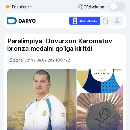
Toshkent
O‘zbekcha
Paralimpiya. Dovurxon Karomatov
bronza medalni qo‘lga kiritdi
Sport
02:11 / 08.09.2024
7921