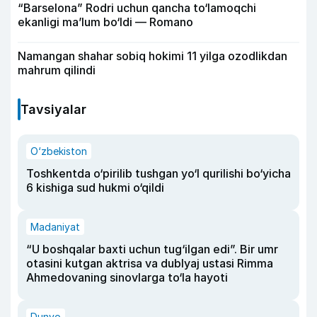
“Barselona” Rodri uchun qancha to‘lamoqchi
ekanligi ma’lum bo‘ldi — Romano
Namangan shahar sobiq hokimi 11 yilga ozodlikdan
mahrum qilindi
Tavsiyalar
O‘zbekiston
Toshkentda o‘pirilib tushgan yo‘l qurilishi bo‘yicha
6 kishiga sud hukmi o‘qildi
Madaniyat
“U boshqalar baxti uchun tug‘ilgan edi”. Bir umr
otasini kutgan aktrisa va dublyaj ustasi Rimma
Ahmedovaning sinovlarga to‘la hayoti
Dunyo