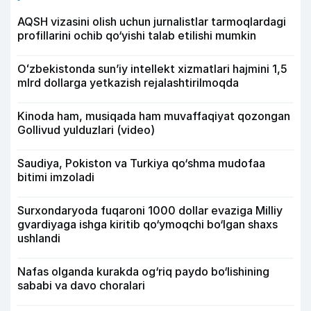
AQSH vizasini olish uchun jurnalistlar tarmoqlardagi
profillarini ochib qo‘yishi talab etilishi mumkin
Oʻzbekistonda sunʼiy intellekt xizmatlari hajmini 1,5
mlrd dollarga yetkazish rejalashtirilmoqda
Kinoda ham, musiqada ham muvaffaqiyat qozongan
Gollivud yulduzlari (video)
Saudiya, Pokiston va Turkiya qo‘shma mudofaa
bitimi imzoladi
Surxondaryoda fuqaroni 1000 dollar evaziga Milliy
gvardiyaga ishga kiritib qo‘ymoqchi bo‘lgan shaxs
ushlandi
Nafas olganda kurakda og‘riq paydo bo‘lishining
sababi va davo choralari