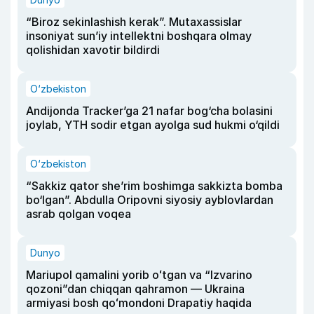
“Biroz sekinlashish kerak”. Mutaxassislar
insoniyat sun’iy intellektni boshqara olmay
qolishidan xavotir bildirdi
O‘zbekiston
Andijonda Tracker’ga 21 nafar bog‘cha bolasini
joylab, YTH sodir etgan ayolga sud hukmi o‘qildi
O‘zbekiston
“Sakkiz qator she’rim boshimga sakkizta bomba
bo‘lgan”. Abdulla Oripovni siyosiy ayblovlardan
asrab qolgan voqea
Dunyo
Mariupol qamalini yorib oʻtgan va “Izvarino
qozoni”dan chiqqan qahramon — Ukraina
armiyasi bosh qoʻmondoni Drapatiy haqida