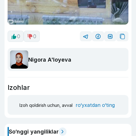
0
0
Nigora A'loyeva
Izohlar
ro‘yxatdan o‘ting
Izoh qoldirish uchun, avval
So‘nggi yangiliklar