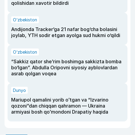
qolishidan xavotir bildirdi
O‘zbekiston
Andijonda Tracker’ga 21 nafar bog‘cha bolasini
joylab, YTH sodir etgan ayolga sud hukmi o‘qildi
O‘zbekiston
“Sakkiz qator she’rim boshimga sakkizta bomba
bo‘lgan”. Abdulla Oripovni siyosiy ayblovlardan
asrab qolgan voqea
Dunyo
Mariupol qamalini yorib oʻtgan va “Izvarino
qozoni”dan chiqqan qahramon — Ukraina
armiyasi bosh qoʻmondoni Drapatiy haqida