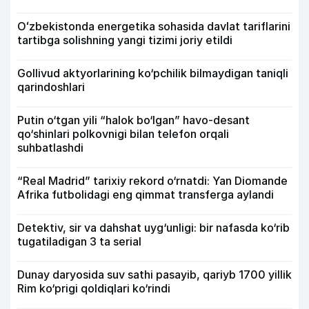
Oʻzbekistonda energetika sohasida davlat tariflarini
tartibga solishning yangi tizimi joriy etildi
Gollivud aktyorlarining ko‘pchilik bilmaydigan taniqli
qarindoshlari
Putin o‘tgan yili “halok bo‘lgan” havo-desant
qo‘shinlari polkovnigi bilan telefon orqali
suhbatlashdi
“Real Madrid” tarixiy rekord o‘rnatdi: Yan Diomande
Afrika futbolidagi eng qimmat transferga aylandi
Detektiv, sir va dahshat uyg‘unligi: bir nafasda ko‘rib
tugatiladigan 3 ta serial
Dunay daryosida suv sathi pasayib, qariyb 1700 yillik
Rim ko‘prigi qoldiqlari ko‘rindi