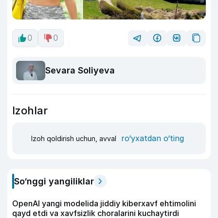
0
0
Sevara Soliyeva
Izohlar
ro‘yxatdan o‘ting
Izoh qoldirish uchun, avval
So‘nggi yangiliklar
OpenAI yangi modelida jiddiy kiberxavf ehtimolini
qayd etdi va xavfsizlik choralarini kuchaytirdi