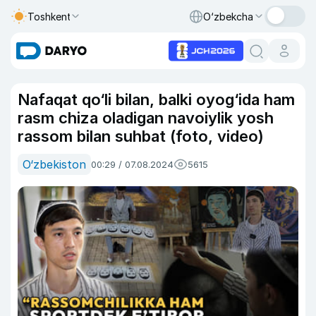
Toshkent
O‘zbekcha
Nafaqat qo‘li bilan, balki oyog‘ida ham
rasm chiza oladigan navoiylik yosh
rassom bilan suhbat (foto, video)
O‘zbekiston
00:29 / 07.08.2024
5615