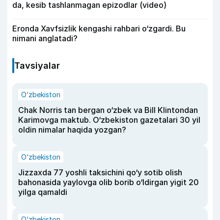
da, kesib tashlanmagan epizodlar (video)
Eronda Xavfsizlik kengashi rahbari o‘zgardi. Bu
nimani anglatadi?
Tavsiyalar
O‘zbekiston
Chak Norris tan bergan o‘zbek va Bill Klintondan
Karimovga maktub. O‘zbekiston gazetalari 30 yil
oldin nimalar haqida yozgan?
O‘zbekiston
Jizzaxda 77 yoshli taksichini qo‘y sotib olish
bahonasida yaylovga olib borib o‘ldirgan yigit 20
yilga qamaldi
O‘zbekiston