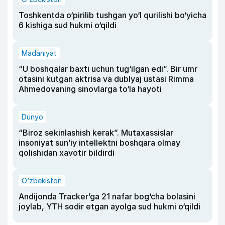
Toshkentda o‘pirilib tushgan yo‘l qurilishi bo‘yicha
6 kishiga sud hukmi o‘qildi
Madaniyat
“U boshqalar baxti uchun tug‘ilgan edi”. Bir umr
otasini kutgan aktrisa va dublyaj ustasi Rimma
Ahmedovaning sinovlarga to‘la hayoti
Dunyo
“Biroz sekinlashish kerak”. Mutaxassislar
insoniyat sun’iy intellektni boshqara olmay
qolishidan xavotir bildirdi
O‘zbekiston
Andijonda Tracker’ga 21 nafar bog‘cha bolasini
joylab, YTH sodir etgan ayolga sud hukmi o‘qildi