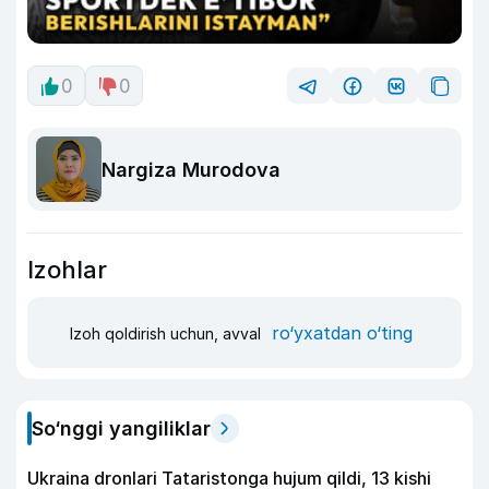
0
0
Nargiza Murodova
Izohlar
ro‘yxatdan o‘ting
Izoh qoldirish uchun, avval
So‘nggi yangiliklar
Ukraina dronlari Tataristonga hujum qildi, 13 kishi