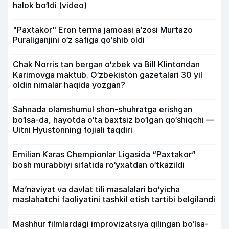
halok bo‘ldi (video)
"Paxtakor" Eron terma jamoasi a’zosi Murtazo
Puraliganjini o‘z safiga qo‘shib oldi
Chak Norris tan bergan o‘zbek va Bill Klintondan
Karimovga maktub. O‘zbekiston gazetalari 30 yil
oldin nimalar haqida yozgan?
Sahnada olamshumul shon-shuhratga erishgan
bo‘lsa-da, hayotda o‘ta baxtsiz bo‘lgan qo‘shiqchi —
Uitni Hyustonning fojiali taqdiri
Emilian Karas Chempionlar Ligasida “Paxtakor”
bosh murabbiyi sifatida ro‘yxatdan o‘tkazildi
Ma’naviyat va davlat tili masalalari bo‘yicha
maslahatchi faoliyatini tashkil etish tartibi belgilandi
Mashhur filmlardagi improvizatsiya qilingan bo‘lsa-