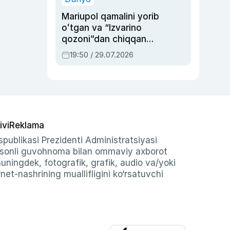
Mariupol qamalini yorib
oʻtgan va “Izvarino
qozoni”dan chiqqan
qahramon — Ukraina
19:50 / 29.07.2026
armiyasi bosh
qoʻmondoni Drapatiy
haqida
ivi
Reklama
publikasi Prezidenti Administratsiyasi
-sonli guvohnoma bilan ommaviy axborot
shuningdek, fotografik, grafik, audio va/yoki
et-nashrining muallifligini ko‘rsatuvchi