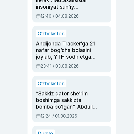
kerak”. Mutaxassislar
insoniyat sun’iy
intellektni boshqara
12:40 / 04.08.2026
olmay qolishidan xavotir
bildirdi
O‘zbekiston
Andijonda Tracker’ga 21
nafar bog‘cha bolasini
joylab, YTH sodir etgan
ayolga sud hukmi o‘qildi
23:41 / 03.08.2026
O‘zbekiston
“Sakkiz qator she’rim
boshimga sakkizta
bomba bo‘lgan”. Abdulla
Oripovni siyosiy
12:24 / 01.08.2026
ayblovlardan asrab
qolgan voqea
Dunyo