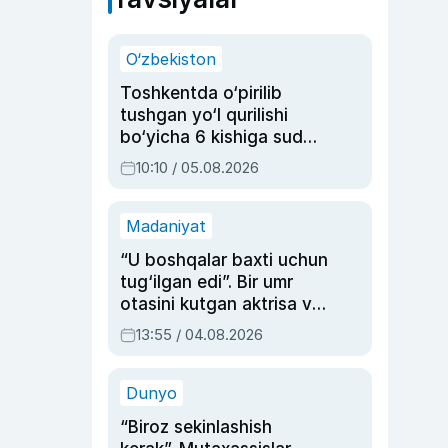
O‘zbekiston
Toshkentda o‘pirilib
tushgan yo‘l qurilishi
bo‘yicha 6 kishiga sud
hukmi o‘qildi
10:10 / 05.08.2026
Madaniyat
“U boshqalar baxti uchun
tug‘ilgan edi”. Bir umr
otasini kutgan aktrisa va
dublyaj ustasi Rimma
13:55 / 04.08.2026
Ahmedovaning
sinovlarga to‘la hayoti
Dunyo
“Biroz sekinlashish