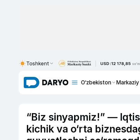
Toshkent
USD :
12 178,85
so'm
O‘zbekiston
Markaziy
“Biz sinyapmiz!” — Iqti
kichik va o‘rta biznesdag