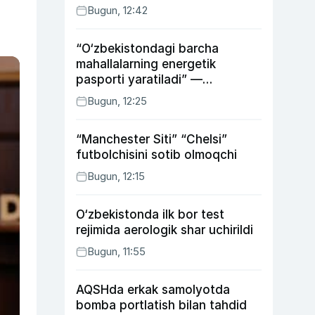
Bugun, 12:42
“O‘zbekistondagi barcha
mahallalarning energetik
pasporti yaratiladi” —
energetika vaziri
Bugun, 12:25
“Manchester Siti” “Chelsi”
futbolchisini sotib olmoqchi
Bugun, 12:15
O‘zbekistonda ilk bor test
rejimida aerologik shar uchirildi
Bugun, 11:55
AQSHda erkak samolyotda
bomba portlatish bilan tahdid