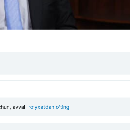
uchun, avval
ro‘yxatdan o‘ting