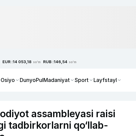
EUR :
RUB :
14 053,18
146,54
so'm
so'm
 Osiyo
Dunyo
Pul
Madaniyat
Sport
Layfstayl
sodiyot assambleyasi raisi
i tadbirkorlarni qo‘llab-