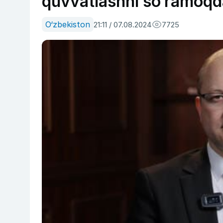
quvvatlashni so‘ramoqd
O‘zbekiston
21:11 / 07.08.2024
7725