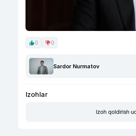
0
0
Sardor Nurmatov
Izohlar
Izoh qoldirish 