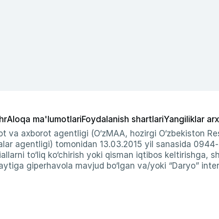
hr
Aloqa ma'lumotlari
Foydalanish shartlari
Yangiliklar arx
t va axborot agentligi (O‘zMAA, hozirgi O‘zbekiston Res
ar agentligi) tomonidan 13.03.2015 yil sanasida 0944
allarni to‘liq ko‘chirish yoki qisman iqtibos keltirishga, 
ytiga giperhavola mavjud bo‘lgan va/yoki “Daryo” intern