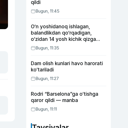
qildi
Bugun, 11:45
O‘n yoshidanoq ishlagan,
balandlikdan qo‘rqadigan,
o‘zidan 14 yosh kichik qizga
uylangan Yorqinxo‘ja Umarov
Bugun, 11:35
34 yoshda
Dam olish kunlari havo harorati
ko‘tariladi
Bugun, 11:27
Rodri “Barselona”ga o‘tishga
qaror qildi — manba
Bugun, 11:11
Tavsiyalar