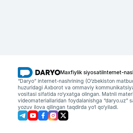
Maxfiylik siyosati
Internet-nas
“Daryo” internet-nashrining (O‘zbekiston matbuo
huzuridagi Axborot va ommaviy kommunikatsiyal
vositasi sifatida ro‘yxatga olingan. Matnli materi
videomateriallaridan foydalanishga “daryo.uz” sa
yozuv ilova qilingan taqdirda yo‘l qo‘yiladi.