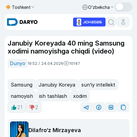
Toshkent
O‘zbekcha
Janubiy Koreyada 40 ming Samsung
xodimi namoyishga chiqdi (video)
Dunyo
19:52 / 24.04.2026
10147
Samsung
Janubiy Koreya
sun’iy intellekt
namoyish
ish tashlash
xodim
21
2
Dilafro‘z Mirzayeva