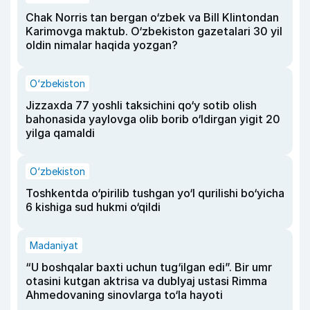
Chak Norris tan bergan o‘zbek va Bill Klintondan
Karimovga maktub. O‘zbekiston gazetalari 30 yil
oldin nimalar haqida yozgan?
O‘zbekiston
Jizzaxda 77 yoshli taksichini qo‘y sotib olish
bahonasida yaylovga olib borib o‘ldirgan yigit 20
yilga qamaldi
O‘zbekiston
Toshkentda o‘pirilib tushgan yo‘l qurilishi bo‘yicha
6 kishiga sud hukmi o‘qildi
Madaniyat
“U boshqalar baxti uchun tug‘ilgan edi”. Bir umr
otasini kutgan aktrisa va dublyaj ustasi Rimma
Ahmedovaning sinovlarga to‘la hayoti