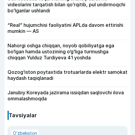
videolarini tarqatish bilan qoʻrqitib, pul undirmoqchi
boʻlganlar ushlandi
“Real” hujumchisi faoliyatini APLda davom ettirishi
mumkin — AS
Nahorgi oshga chiqqan, noyob qobiliyatga ega
bo‘lgan hamda ustozining o‘g‘liga turmushga
chiqqan Yulduz Turdiyeva 41 yoshda
Qozog‘iston poytaxtida trotuarlarda elektr samokat
haydash taqiqlanadi
Janubiy Koreyada jazirama issiqdan saqlovchi ilova
ommalashmoqda
Tavsiyalar
O‘zbekiston