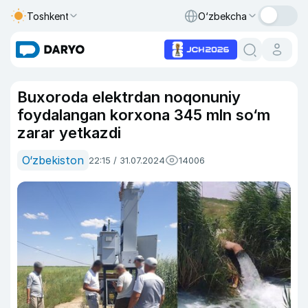
Toshkent
O‘zbekcha
Buxoroda elektrdan noqonuniy
foydalangan korxona 345 mln so‘m
zarar yetkazdi
O‘zbekiston
22:15 / 31.07.2024
14006