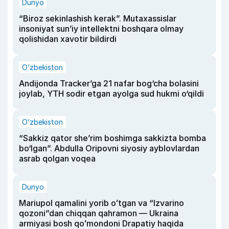
Dunyo
“Biroz sekinlashish kerak”. Mutaxassislar
insoniyat sun’iy intellektni boshqara olmay
qolishidan xavotir bildirdi
O‘zbekiston
Andijonda Tracker’ga 21 nafar bog‘cha bolasini
joylab, YTH sodir etgan ayolga sud hukmi o‘qildi
O‘zbekiston
“Sakkiz qator she’rim boshimga sakkizta bomba
bo‘lgan”. Abdulla Oripovni siyosiy ayblovlardan
asrab qolgan voqea
Dunyo
Mariupol qamalini yorib oʻtgan va “Izvarino
qozoni”dan chiqqan qahramon — Ukraina
armiyasi bosh qoʻmondoni Drapatiy haqida