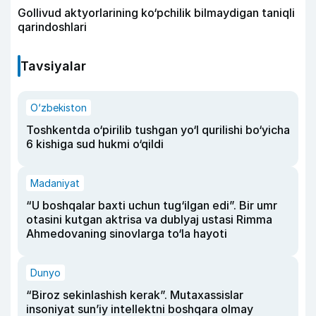
Gollivud aktyorlarining ko‘pchilik bilmaydigan taniqli
qarindoshlari
Tavsiyalar
O‘zbekiston
Toshkentda o‘pirilib tushgan yo‘l qurilishi bo‘yicha
6 kishiga sud hukmi o‘qildi
Madaniyat
“U boshqalar baxti uchun tug‘ilgan edi”. Bir umr
otasini kutgan aktrisa va dublyaj ustasi Rimma
Ahmedovaning sinovlarga to‘la hayoti
Dunyo
“Biroz sekinlashish kerak”. Mutaxassislar
insoniyat sun’iy intellektni boshqara olmay