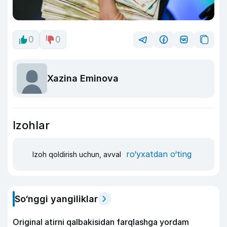
0
0
Xazina Eminova
Izohlar
ro‘yxatdan o‘ting
Izoh qoldirish uchun, avval
So‘nggi yangiliklar
Original atirni qalbakisidan farqlashga yordam