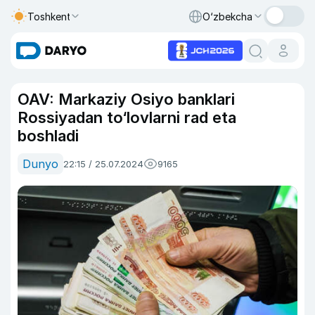
Toshkent
O‘zbekcha
OAV: Markaziy Osiyo banklari
Rossiyadan to‘lovlarni rad eta
boshladi
Dunyo
22:15 / 25.07.2024
9165