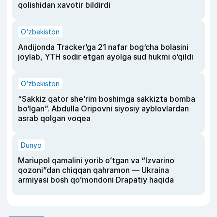
qolishidan xavotir bildirdi
O‘zbekiston
Andijonda Tracker’ga 21 nafar bog‘cha bolasini
joylab, YTH sodir etgan ayolga sud hukmi o‘qildi
O‘zbekiston
“Sakkiz qator she’rim boshimga sakkizta bomba
bo‘lgan”. Abdulla Oripovni siyosiy ayblovlardan
asrab qolgan voqea
Dunyo
Mariupol qamalini yorib oʻtgan va “Izvarino
qozoni”dan chiqqan qahramon — Ukraina
armiyasi bosh qoʻmondoni Drapatiy haqida