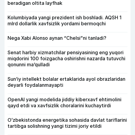
beradigan oltita layfhak
Kolumbiyada yangi prezident ish boshladi. AQSH 1
mlrd dollarlik xavfsizlik yordami bermoqchi
Nega Xabi Alonso aynan “Chelsi”ni tanladi?
Senat harbiy xizmatchilar pensiyasining eng yuqori
miqdorini 100 foizgacha oshirishni nazarda tutuvchi
qonunni ma’qulladi
Sun’iy intellekt bolalar ertaklarida ayol obrazlaridan
deyarli foydalanmayapti
OpenAI yangi modelida jiddiy kiberxavf ehtimolini
qayd etdi va xavfsizlik choralarini kuchaytirdi
Oʻzbekistonda energetika sohasida davlat tariflarini
tartibga solishning yangi tizimi joriy etildi