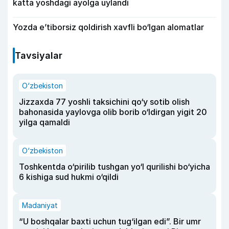
katta yoshdagi ayolga uylandi
Yozda e’tiborsiz qoldirish xavfli bo‘lgan alomatlar
Tavsiyalar
O‘zbekiston
Jizzaxda 77 yoshli taksichini qo‘y sotib olish
bahonasida yaylovga olib borib o‘ldirgan yigit 20
yilga qamaldi
O‘zbekiston
Toshkentda o‘pirilib tushgan yo‘l qurilishi bo‘yicha
6 kishiga sud hukmi o‘qildi
Madaniyat
“U boshqalar baxti uchun tug‘ilgan edi”. Bir umr