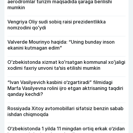
aerodromlar turizm maqsadida ijaraga berilishi
mumkin
Vengriya Oliy sudi sobiq raisi prezidentlikka
nomzodini qoʻydi
Valverde Mourinyo haqida: “Uning bunday inson
ekanini kutmagan edim”
Oʻzbekistonda xizmat koʻrsatgan kommunal xoʻjaligi
xodimi faxriy unvoni taʼsis etilishi mumkin
“Ivan Vasilyevich kasbini o‘zgartiradi” filmidagi
Marfa Vasilyevna rolini ijro etgan aktrisaning taqdiri
qanday kechdi?
Rossiyada Xitoy avtomobillari sifatsiz benzin sabab
ishdan chiqmoqda
O‘zbekistonda 1 yilda 11 mingdan ortiq erkak o‘zidan