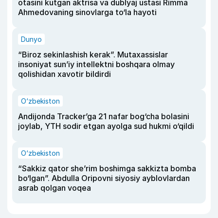
otasini kutgan aktrisa va dublyaj ustasi Rimma
Ahmedovaning sinovlarga to‘la hayoti
Dunyo
“Biroz sekinlashish kerak”. Mutaxassislar
insoniyat sun’iy intellektni boshqara olmay
qolishidan xavotir bildirdi
O‘zbekiston
Andijonda Tracker’ga 21 nafar bog‘cha bolasini
joylab, YTH sodir etgan ayolga sud hukmi o‘qildi
O‘zbekiston
“Sakkiz qator she’rim boshimga sakkizta bomba
bo‘lgan”. Abdulla Oripovni siyosiy ayblovlardan
asrab qolgan voqea