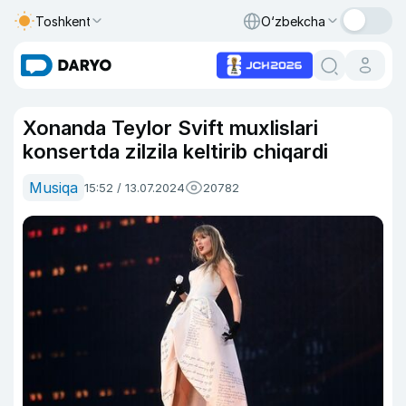
Toshkent
O‘zbekcha
Xonanda Teylor Svift muxlislari
konsertda zilzila keltirib chiqardi
Musiqa
15:52 / 13.07.2024
20782