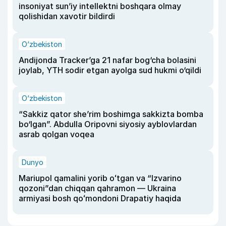
insoniyat sun’iy intellektni boshqara olmay
qolishidan xavotir bildirdi
O‘zbekiston
Andijonda Tracker’ga 21 nafar bog‘cha bolasini
joylab, YTH sodir etgan ayolga sud hukmi o‘qildi
O‘zbekiston
“Sakkiz qator she’rim boshimga sakkizta bomba
bo‘lgan”. Abdulla Oripovni siyosiy ayblovlardan
asrab qolgan voqea
Dunyo
Mariupol qamalini yorib oʻtgan va “Izvarino
qozoni”dan chiqqan qahramon — Ukraina
armiyasi bosh qoʻmondoni Drapatiy haqida