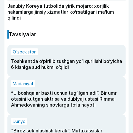
Janubiy Koreya futbolida yirik mojaro: xorijlik
hakamlarga jinsiy xizmatlar ko‘rsatilgani ma’lum
qilindi
Tavsiyalar
O‘zbekiston
Toshkentda o‘pirilib tushgan yo‘l qurilishi bo‘yicha
6 kishiga sud hukmi o‘qildi
Madaniyat
“U boshqalar baxti uchun tug‘ilgan edi”. Bir umr
otasini kutgan aktrisa va dublyaj ustasi Rimma
Ahmedovaning sinovlarga to‘la hayoti
Dunyo
“Biroz sekinlashish kerak”. Mutaxassislar