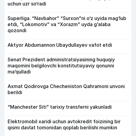
uchun uzr so‘radi
Superliga. “Navbahor” “Surxon”ni o‘z uyida mag‘lub
etdi, “Lokomotiv” va “Xorazm” uyda g‘alaba
qozondi
Aktyor Abdu­mannon Ubaydullayev vafot etdi
Senat Prezident administratsiyasining huquqiy
maqomini belgilovchi konstitutsiyaviy qonunni
ma’qulladi
Axmat Qodirovga Checheniston Qahramoni unvoni
berildi
“Manchester Siti” tarixiy transferni yakunladi
Elektromobil xaridi uchun avtokredit foizining bir
qismi davlat tomonidan qoplab berilishi mumkin