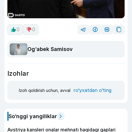
0
0
Og‘abek Samisov
Izohlar
ro‘yxatdan o‘ting
Izoh qoldirish uchun, avval
So‘nggi yangiliklar
Avstriya kansleri onalar mehnati haqidagi gaplari