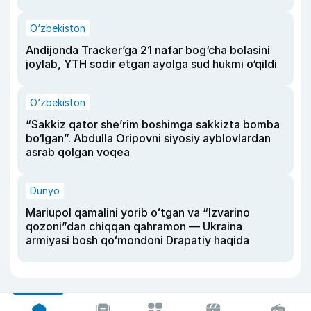
O‘zbekiston
Andijonda Tracker’ga 21 nafar bog‘cha bolasini
joylab, YTH sodir etgan ayolga sud hukmi o‘qildi
O‘zbekiston
“Sakkiz qator she’rim boshimga sakkizta bomba
bo‘lgan”. Abdulla Oripovni siyosiy ayblovlardan
asrab qolgan voqea
Dunyo
Mariupol qamalini yorib oʻtgan va “Izvarino
qozoni”dan chiqqan qahramon — Ukraina
armiyasi bosh qoʻmondoni Drapatiy haqida