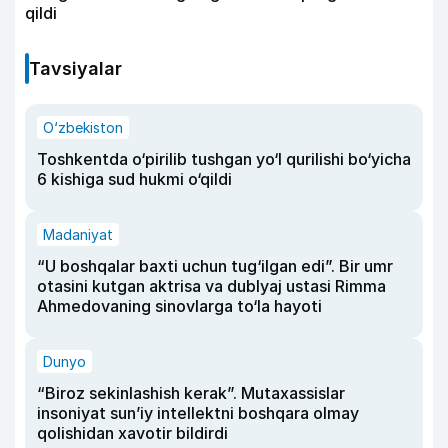
qildi
Tavsiyalar
O‘zbekiston
Toshkentda o‘pirilib tushgan yo‘l qurilishi bo‘yicha
6 kishiga sud hukmi o‘qildi
Madaniyat
“U boshqalar baxti uchun tug‘ilgan edi”. Bir umr
otasini kutgan aktrisa va dublyaj ustasi Rimma
Ahmedovaning sinovlarga to‘la hayoti
Dunyo
“Biroz sekinlashish kerak”. Mutaxassislar
insoniyat sun’iy intellektni boshqara olmay
qolishidan xavotir bildirdi