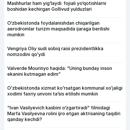
Mashhurlar ham yig‘laydi: fojiali yo‘qotishlarni
boshidan kechirgan Gollivud yulduzlari
O‘zbekistonda foydalanishdan chiqarilgan
aerodromlar turizm maqsadida ijaraga berilishi
mumkin
Vengriya Oliy sudi sobiq raisi prezidentlikka
nomzodini qoʻydi
Valverde Mourinyo haqida: “Uning bunday inson
ekanini kutmagan edim”
Oʻzbekistonda xizmat koʻrsatgan kommunal xoʻjaligi
xodimi faxriy unvoni taʼsis etilishi mumkin
“Ivan Vasilyevich kasbini o‘zgartiradi” filmidagi
Marfa Vasilyevna rolini ijro etgan aktrisaning taqdiri
qanday kechdi?