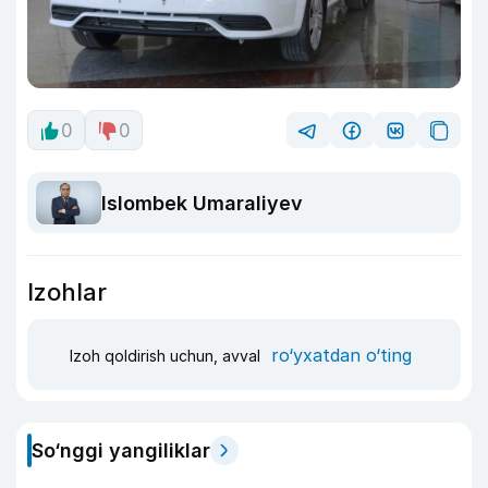
0
0
Islombek Umaraliyev
Izohlar
ro‘yxatdan o‘ting
Izoh qoldirish uchun, avval
So‘nggi yangiliklar