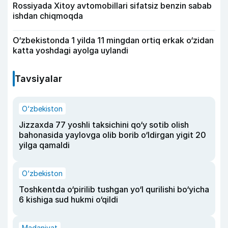
Rossiyada Xitoy avtomobillari sifatsiz benzin sabab
ishdan chiqmoqda
O‘zbekistonda 1 yilda 11 mingdan ortiq erkak o‘zidan
katta yoshdagi ayolga uylandi
Tavsiyalar
O‘zbekiston
Jizzaxda 77 yoshli taksichini qo‘y sotib olish
bahonasida yaylovga olib borib o‘ldirgan yigit 20
yilga qamaldi
O‘zbekiston
Toshkentda o‘pirilib tushgan yo‘l qurilishi bo‘yicha
6 kishiga sud hukmi o‘qildi
Madaniyat