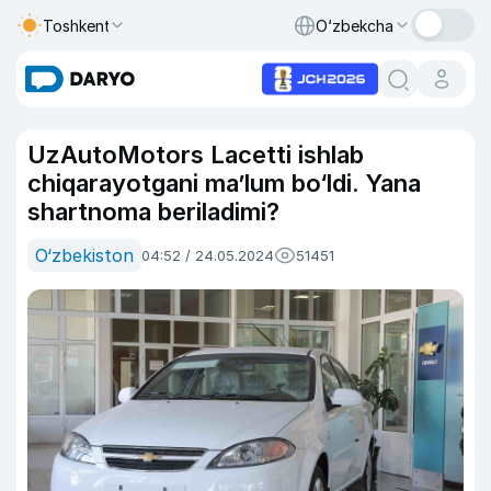
Toshkent
O‘zbekcha
UzAutoMotors Lacetti ishlab
chiqarayotgani maʼlum bo‘ldi. Yana
shartnoma beriladimi?
O‘zbekiston
04:52 / 24.05.2024
51451