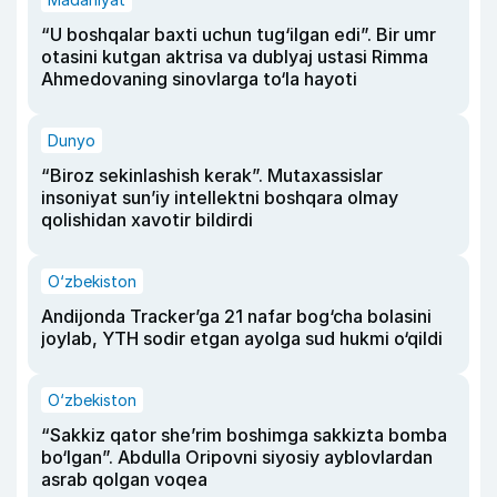
“U boshqalar baxti uchun tug‘ilgan edi”. Bir umr
otasini kutgan aktrisa va dublyaj ustasi Rimma
Ahmedovaning sinovlarga to‘la hayoti
Dunyo
“Biroz sekinlashish kerak”. Mutaxassislar
insoniyat sun’iy intellektni boshqara olmay
qolishidan xavotir bildirdi
O‘zbekiston
Andijonda Tracker’ga 21 nafar bog‘cha bolasini
joylab, YTH sodir etgan ayolga sud hukmi o‘qildi
O‘zbekiston
“Sakkiz qator she’rim boshimga sakkizta bomba
bo‘lgan”. Abdulla Oripovni siyosiy ayblovlardan
asrab qolgan voqea