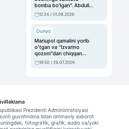
bomba bo‘lgan”. Abdulla
Oripovni siyosiy
12:24 / 01.08.2026
ayblovlardan asrab
qolgan voqea
Dunyo
Mariupol qamalini yorib
oʻtgan va “Izvarino
qozoni”dan chiqqan
qahramon — Ukraina
19:50 / 29.07.2026
armiyasi bosh
qoʻmondoni Drapatiy
haqida
ivi
Reklama
publikasi Prezidenti Administratsiyasi
-sonli guvohnoma bilan ommaviy axborot
shuningdek, fotografik, grafik, audio va/yoki