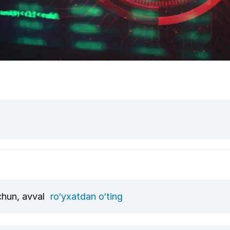
uchun, avval
ro‘yxatdan o‘ting