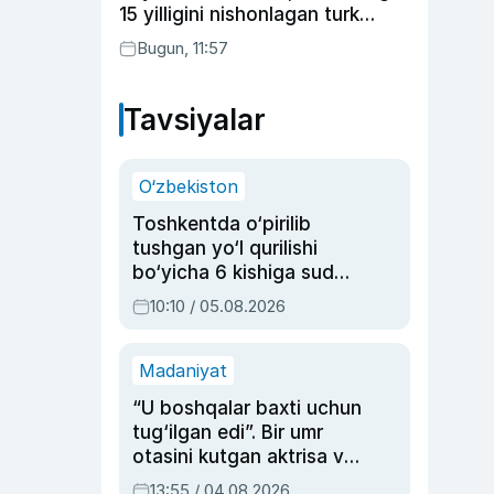
15 yilligini nishonlagan turk
aktyorlari va Kamelot qasriga
Bugun, 11:57
sayohat qilgan Zebo Rahimova
Tavsiyalar
O‘zbekiston
Toshkentda o‘pirilib
tushgan yo‘l qurilishi
bo‘yicha 6 kishiga sud
hukmi o‘qildi
10:10 / 05.08.2026
Madaniyat
“U boshqalar baxti uchun
tug‘ilgan edi”. Bir umr
otasini kutgan aktrisa va
dublyaj ustasi Rimma
13:55 / 04.08.2026