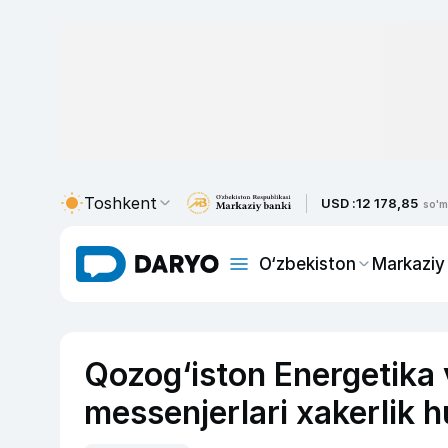
Toshkent
USD :
12 178,85
so'm
O‘zbekiston
Markaziy
Qozog‘iston Energetika v
messenjerlari xakerlik 