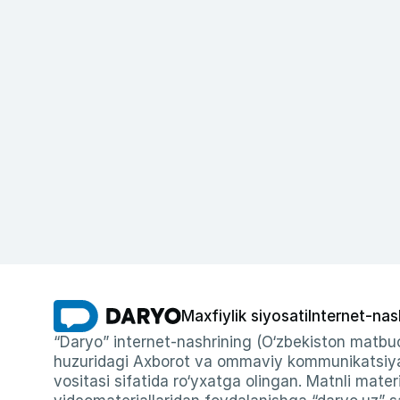
Maxfiylik siyosati
Internet-nas
“Daryo” internet-nashrining (O‘zbekiston matbuo
huzuridagi Axborot va ommaviy kommunikatsiyal
vositasi sifatida ro‘yxatga olingan. Matnli materi