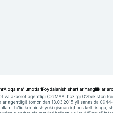
hr
Aloqa ma'lumotlari
Foydalanish shartlari
Yangiliklar arx
t va axborot agentligi (O‘zMAA, hozirgi O‘zbekiston Res
ar agentligi) tomonidan 13.03.2015 yil sanasida 0944
allarni to‘liq ko‘chirish yoki qisman iqtibos keltirishga, 