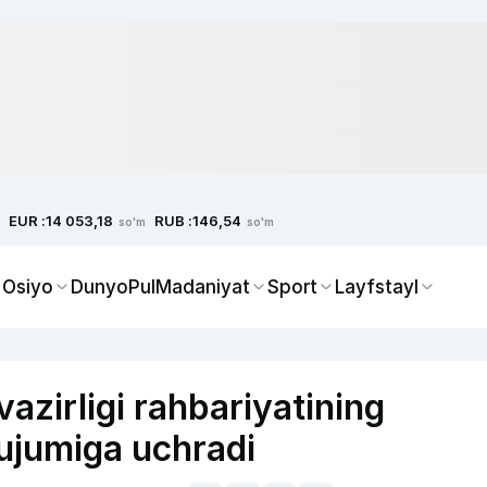
EUR :
RUB :
14 053,18
146,54
so'm
so'm
 Osiyo
Dunyo
Pul
Madaniyat
Sport
Layfstayl
azirligi rahbariyatining
hujumiga uchradi