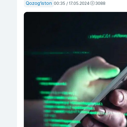
Qozog‘iston
00:35 / 17.05.2024
3088