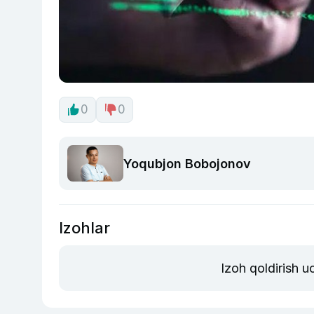
0
0
Yoqubjon Bobojonov
Izohlar
Izoh qoldirish 