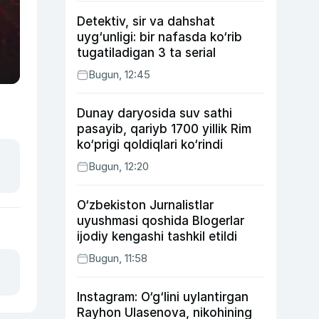
Detektiv, sir va dahshat
uyg‘unligi: bir nafasda ko‘rib
tugatiladigan 3 ta serial
Bugun, 12:45
Dunay daryosida suv sathi
pasayib, qariyb 1700 yillik Rim
ko‘prigi qoldiqlari ko‘rindi
Bugun, 12:20
O‘zbekiston Jurnalistlar
uyushmasi qoshida Blogerlar
ijodiy kengashi tashkil etildi
Bugun, 11:58
Instagram: O‘g‘lini uylantirgan
Rayhon Ulasenova, nikohining