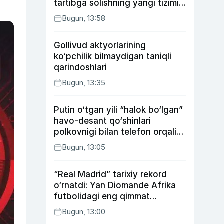
tartibga solishning yangi tizimi
joriy etildi
Bugun, 13:58
Gollivud aktyorlarining
ko‘pchilik bilmaydigan taniqli
qarindoshlari
Bugun, 13:35
Putin o‘tgan yili “halok bo‘lgan”
havo-desant qo‘shinlari
polkovnigi bilan telefon orqali
suhbatlashdi
Bugun, 13:05
“Real Madrid” tarixiy rekord
o‘rnatdi: Yan Diomande Afrika
futbolidagi eng qimmat
transferga aylandi
Bugun, 13:00