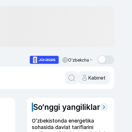
O‘zbekcha
Kabinet
So‘nggi yangiliklar
Oʻzbekistonda energetika
sohasida davlat tariflarini