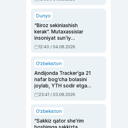
Ahmedovaning
sinovlarga to‘la hayoti
Dunyo
“Biroz sekinlashish
kerak”. Mutaxassislar
insoniyat sun’iy
intellektni boshqara
12:40 / 04.08.2026
olmay qolishidan xavotir
bildirdi
O‘zbekiston
Andijonda Tracker’ga 21
nafar bog‘cha bolasini
joylab, YTH sodir etgan
ayolga sud hukmi o‘qildi
23:41 / 03.08.2026
O‘zbekiston
“Sakkiz qator she’rim
boshimga sakkizta