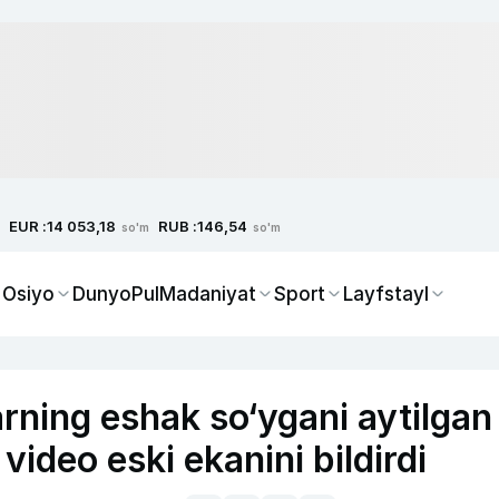
EUR :
RUB :
14 053,18
146,54
so'm
so'm
 Osiyo
Dunyo
Pul
Madaniyat
Sport
Layfstayl
ning eshak so‘ygani aytilgan
 video eski ekanini bildirdi