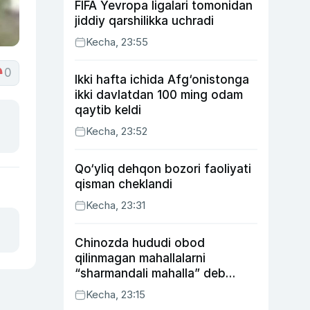
FIFA Yevropa ligalari tomonidan
jiddiy qarshilikka uchradi
Kecha, 23:55
0
Ikki hafta ichida Afg‘onistonga
ikki davlatdan 100 ming odam
qaytib keldi
Kecha, 23:52
Qo‘yliq dehqon bozori faoliyati
qisman cheklandi
Kecha, 23:31
Chinozda hududi obod
qilinmagan mahallalarni
“sharmandali mahalla” deb
belgilash boshlandi
Kecha, 23:15