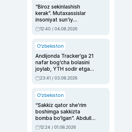
“Biroz sekinlashish
kerak”. Mutaxassislar
insoniyat sun’iy
intellektni boshqara
12:40 / 04.08.2026
olmay qolishidan xavotir
bildirdi
O‘zbekiston
Andijonda Tracker’ga 21
nafar bog‘cha bolasini
joylab, YTH sodir etgan
ayolga sud hukmi o‘qildi
23:41 / 03.08.2026
O‘zbekiston
“Sakkiz qator she’rim
boshimga sakkizta
bomba bo‘lgan”. Abdulla
Oripovni siyosiy
12:24 / 01.08.2026
ayblovlardan asrab