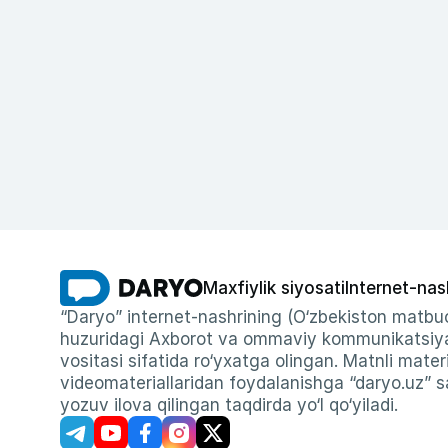
Maxfiylik siyosati
Internet-nas
“Daryo” internet-nashrining (O‘zbekiston matbuo
huzuridagi Axborot va ommaviy kommunikatsiyal
vositasi sifatida ro‘yxatga olingan. Matnli materi
videomateriallaridan foydalanishga “daryo.uz” sa
yozuv ilova qilingan taqdirda yo‘l qo‘yiladi.