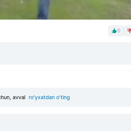
0
uchun, avval
ro‘yxatdan o‘ting