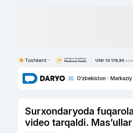
Toshkent
USD :
12 178,85
so'm
O‘zbekiston
Markaziy
Surxondaryoda fuqarolar
video tarqaldi. Mas’ullar