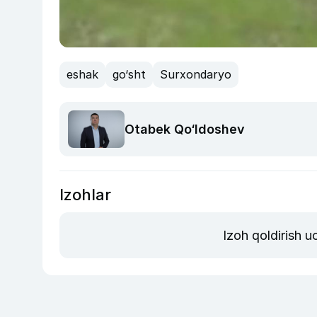
eshak
go‘sht
Surxondaryo
Otabek Qo‘ldoshev
Izohlar
Izoh qoldirish 