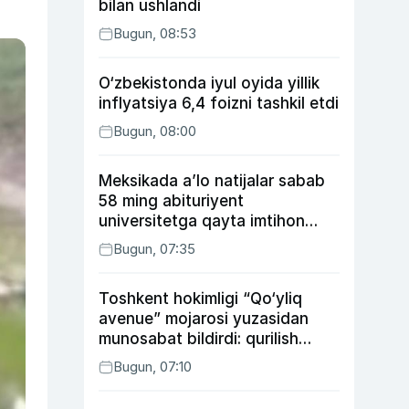
bilan ushlandi
Bugun, 08:53
O‘zbekistonda iyul oyida yillik
inflyatsiya 6,4 foizni tashkil etdi
Bugun, 08:00
Meksikada a’lo natijalar sabab
58 ming abituriyent
universitetga qayta imtihon
topshiradi
Bugun, 07:35
Toshkent hokimligi “Qo‘yliq
avenue” mojarosi yuzasidan
munosabat bildirdi: qurilish
ishlarining 53 foizi yakunlangan
Bugun, 07:10