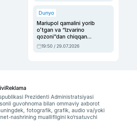
qolgan voqea
Dunyo
Mariupol qamalini yorib
oʻtgan va “Izvarino
qozoni”dan chiqqan
qahramon — Ukraina
19:50 / 29.07.2026
armiyasi bosh
qoʻmondoni Drapatiy
haqida
ivi
Reklama
publikasi Prezidenti Administratsiyasi
-sonli guvohnoma bilan ommaviy axborot
shuningdek, fotografik, grafik, audio va/yoki
et-nashrining muallifligini ko‘rsatuvchi