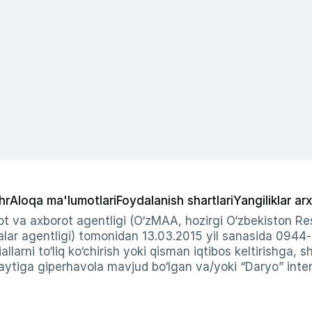
hr
Aloqa ma'lumotlari
Foydalanish shartlari
Yangiliklar arx
t va axborot agentligi (O‘zMAA, hozirgi O‘zbekiston Res
ar agentligi) tomonidan 13.03.2015 yil sanasida 0944
allarni to‘liq ko‘chirish yoki qisman iqtibos keltirishga, 
ytiga giperhavola mavjud bo‘lgan va/yoki “Daryo” intern