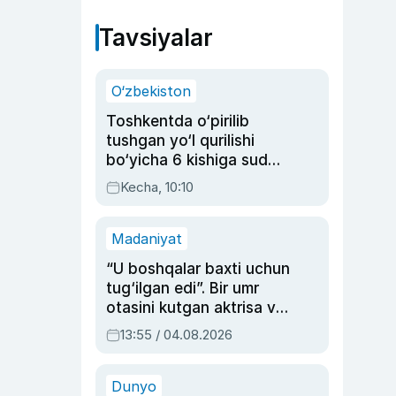
Tavsiyalar
O‘zbekiston
Toshkentda o‘pirilib
tushgan yo‘l qurilishi
bo‘yicha 6 kishiga sud
hukmi o‘qildi
Kecha, 10:10
Madaniyat
“U boshqalar baxti uchun
tug‘ilgan edi”. Bir umr
otasini kutgan aktrisa va
dublyaj ustasi Rimma
13:55 / 04.08.2026
Ahmedovaning
sinovlarga to‘la hayoti
Dunyo