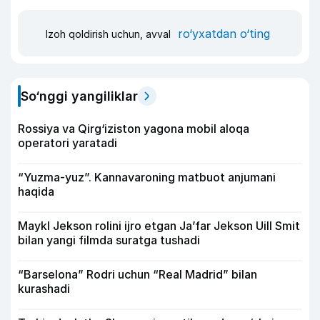
ro‘yxatdan o‘ting
Izoh qoldirish uchun, avval
So‘nggi yangiliklar
Rossiya va Qirg‘iziston yagona mobil aloqa
operatori yaratadi
“Yuzma-yuz”. Kannavaroning matbuot anjumani
haqida
Maykl Jekson rolini ijro etgan Ja’far Jekson Uill Smit
bilan yangi filmda suratga tushadi
“Barselona” Rodri uchun “Real Madrid” bilan
kurashadi