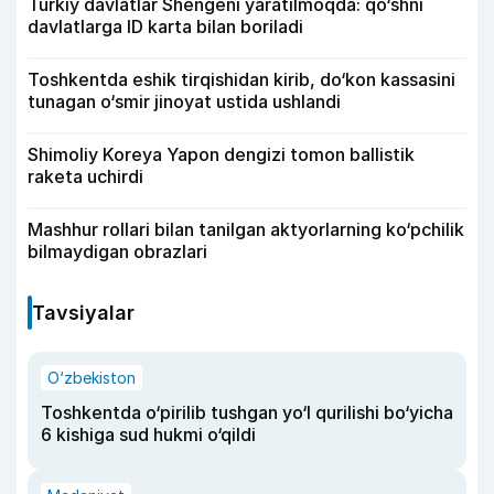
Turkiy davlatlar Shengeni yaratilmoqda: qo‘shni
davlatlarga ID karta bilan boriladi
Toshkentda eshik tirqishidan kirib, do‘kon kassasini
tunagan o‘smir jinoyat ustida ushlandi
Shimoliy Koreya Yapon dengizi tomon ballistik
raketa uchirdi
Mashhur rollari bilan tanilgan aktyorlarning ko‘pchilik
bilmaydigan obrazlari
Tavsiyalar
O‘zbekiston
Toshkentda o‘pirilib tushgan yo‘l qurilishi bo‘yicha
6 kishiga sud hukmi o‘qildi