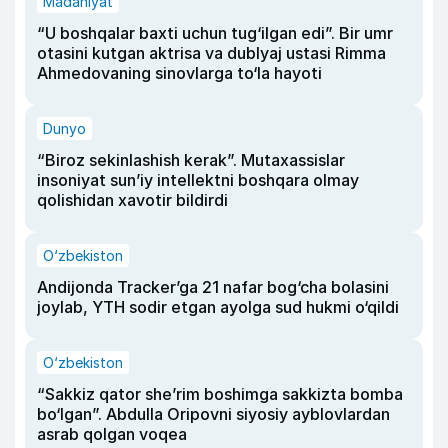
Madaniyat
“U boshqalar baxti uchun tug‘ilgan edi”. Bir umr
otasini kutgan aktrisa va dublyaj ustasi Rimma
Ahmedovaning sinovlarga to‘la hayoti
Dunyo
“Biroz sekinlashish kerak”. Mutaxassislar
insoniyat sun’iy intellektni boshqara olmay
qolishidan xavotir bildirdi
O‘zbekiston
Andijonda Tracker’ga 21 nafar bog‘cha bolasini
joylab, YTH sodir etgan ayolga sud hukmi o‘qildi
O‘zbekiston
“Sakkiz qator she’rim boshimga sakkizta bomba
bo‘lgan”. Abdulla Oripovni siyosiy ayblovlardan
asrab qolgan voqea