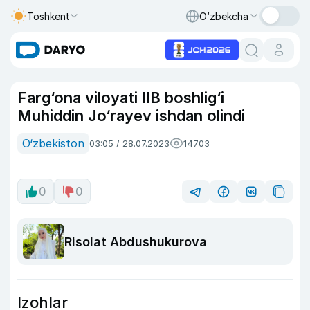
Toshkent
O‘zbekcha
Farg‘ona viloyati IIB boshlig‘i
Muhiddin Jo‘rayev ishdan olindi
O‘zbekiston
03:05 / 28.07.2023
14703
0
0
Risolat Abdushukurova
Izohlar