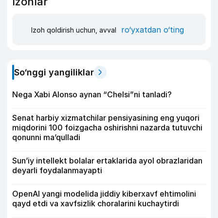
Izohlar
ro‘yxatdan o‘ting
Izoh qoldirish uchun, avval
So‘nggi yangiliklar
Nega Xabi Alonso aynan “Chelsi”ni tanladi?
Senat harbiy xizmatchilar pensiyasining eng yuqori
miqdorini 100 foizgacha oshirishni nazarda tutuvchi
qonunni ma’qulladi
Sun’iy intellekt bolalar ertaklarida ayol obrazlaridan
deyarli foydalanmayapti
OpenAI yangi modelida jiddiy kiberxavf ehtimolini
qayd etdi va xavfsizlik choralarini kuchaytirdi