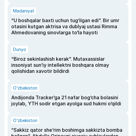
Madaniyat
“U boshqalar baxti uchun tug‘ilgan edi”. Bir umr
otasini kutgan aktrisa va dublyaj ustasi Rimma
Ahmedovaning sinovlarga to‘la hayoti
Dunyo
“Biroz sekinlashish kerak”. Mutaxassislar
insoniyat sun’iy intellektni boshqara olmay
qolishidan xavotir bildirdi
O‘zbekiston
Andijonda Tracker’ga 21 nafar bog‘cha bolasini
joylab, YTH sodir etgan ayolga sud hukmi o‘qildi
O‘zbekiston
“Sakkiz qator she’rim boshimga sakkizta bomba