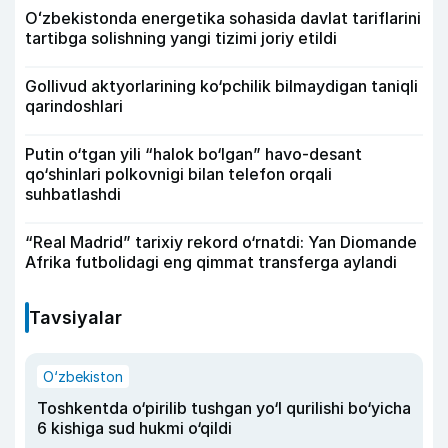
Oʻzbekistonda energetika sohasida davlat tariflarini
tartibga solishning yangi tizimi joriy etildi
Gollivud aktyorlarining ko‘pchilik bilmaydigan taniqli
qarindoshlari
Putin o‘tgan yili “halok bo‘lgan” havo-desant
qo‘shinlari polkovnigi bilan telefon orqali
suhbatlashdi
“Real Madrid” tarixiy rekord o‘rnatdi: Yan Diomande
Afrika futbolidagi eng qimmat transferga aylandi
Tavsiyalar
O‘zbekiston
Toshkentda o‘pirilib tushgan yo‘l qurilishi bo‘yicha
6 kishiga sud hukmi o‘qildi