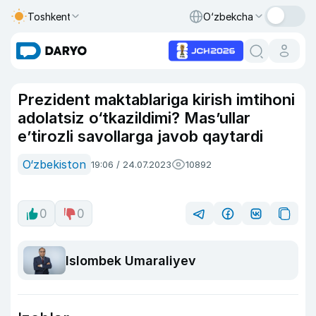
Toshkent
O‘zbekcha
Prezident maktablariga kirish imtihoni
adolatsiz o‘tkazildimi? Mas’ullar
e’tirozli savollarga javob qaytardi
O‘zbekiston
19:06 / 24.07.2023
10892
0
0
Islombek Umaraliyev