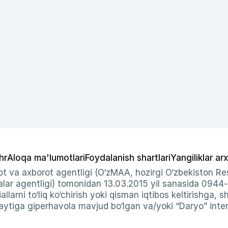
hr
Aloqa ma'lumotlari
Foydalanish shartlari
Yangiliklar arx
t va axborot agentligi (O‘zMAA, hozirgi O‘zbekiston Res
ar agentligi) tomonidan 13.03.2015 yil sanasida 0944
allarni to‘liq ko‘chirish yoki qisman iqtibos keltirishga, 
ytiga giperhavola mavjud bo‘lgan va/yoki “Daryo” intern