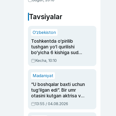
Tavsiyalar
O‘zbekiston
Toshkentda o‘pirilib
tushgan yo‘l qurilishi
bo‘yicha 6 kishiga sud
hukmi o‘qildi
Kecha, 10:10
Madaniyat
“U boshqalar baxti uchun
tug‘ilgan edi”. Bir umr
otasini kutgan aktrisa va
dublyaj ustasi Rimma
13:55 / 04.08.2026
Ahmedovaning
sinovlarga to‘la hayoti