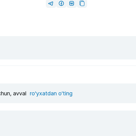
uchun, avval
ro‘yxatdan o‘ting