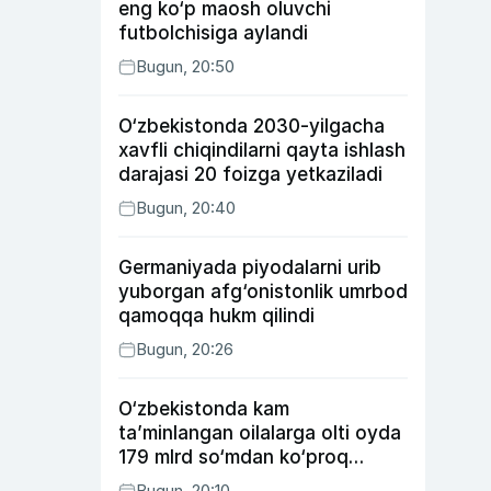
eng ko‘p maosh oluvchi
futbolchisiga aylandi
Bugun, 20:50
O‘zbekistonda 2030-yilgacha
xavfli chiqindilarni qayta ishlash
darajasi 20 foizga yetkaziladi
Bugun, 20:40
Germaniyada piyodalarni urib
yuborgan afg‘onistonlik umrbod
qamoqqa hukm qilindi
Bugun, 20:26
O‘zbekistonda kam
ta’minlangan oilalarga olti oyda
179 mlrd so‘mdan ko‘proq
ijtimoiy keshbek to‘lab berildi
Bugun, 20:10