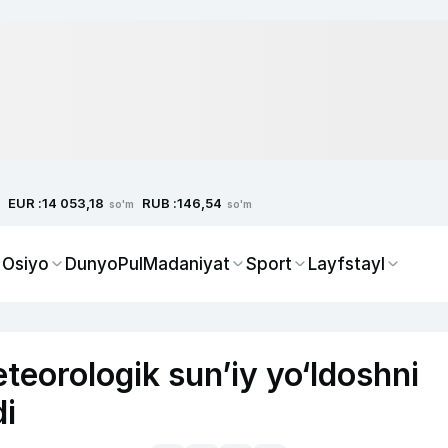
EUR :
RUB :
14 053,18
146,54
so'm
so'm
 Osiyo
Dunyo
Pul
Madaniyat
Sport
Layfstayl
eteorologik sun’iy yo‘ldoshni
di