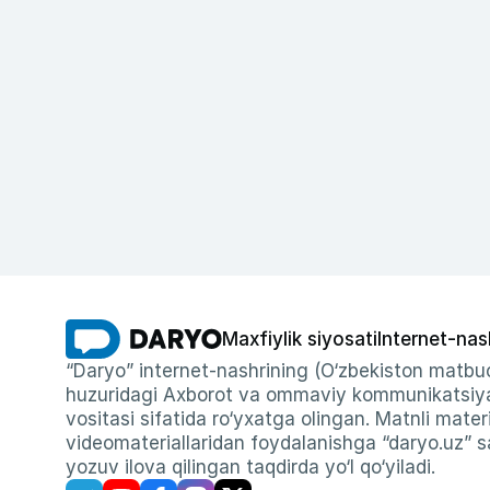
Maxfiylik siyosati
Internet-nas
“Daryo” internet-nashrining (O‘zbekiston matbuo
huzuridagi Axborot va ommaviy kommunikatsiyal
vositasi sifatida ro‘yxatga olingan. Matnli materi
videomateriallaridan foydalanishga “daryo.uz” sa
yozuv ilova qilingan taqdirda yo‘l qo‘yiladi.