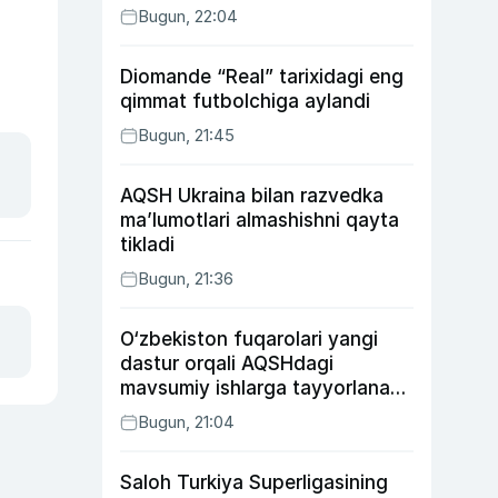
Bugun, 22:04
Diomande “Real” tarixidagi eng
qimmat futbolchiga aylandi
Bugun, 21:45
AQSH Ukraina bilan razvedka
ma’lumotlari almashishni qayta
tikladi
Bugun, 21:36
O‘zbekiston fuqarolari yangi
dastur orqali AQSHdagi
mavsumiy ishlarga tayyorlanadi
va joylashtiriladi
Bugun, 21:04
Saloh Turkiya Superligasining