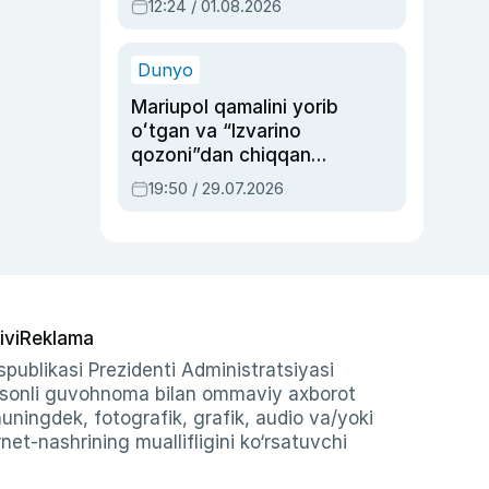
12:24 / 01.08.2026
ayblovlardan asrab
qolgan voqea
Dunyo
Mariupol qamalini yorib
oʻtgan va “Izvarino
qozoni”dan chiqqan
qahramon — Ukraina
19:50 / 29.07.2026
armiyasi bosh
qoʻmondoni Drapatiy
haqida
ivi
Reklama
publikasi Prezidenti Administratsiyasi
-sonli guvohnoma bilan ommaviy axborot
shuningdek, fotografik, grafik, audio va/yoki
et-nashrining muallifligini ko‘rsatuvchi