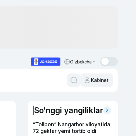
O‘zbekcha
Kabinet
So‘nggi yangiliklar
“Tolibon” Nangarhor viloyatida
72 gektar yerni tortib oldi