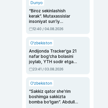
Dunyo
“Biroz sekinlashish
kerak”. Mutaxassislar
insoniyat sun’iy
intellektni boshqara
12:40 / 04.08.2026
olmay qolishidan xavotir
bildirdi
O‘zbekiston
Andijonda Tracker’ga 21
nafar bog‘cha bolasini
joylab, YTH sodir etgan
ayolga sud hukmi o‘qildi
23:41 / 03.08.2026
O‘zbekiston
“Sakkiz qator she’rim
boshimga sakkizta
bomba bo‘lgan”. Abdulla
Oripovni siyosiy