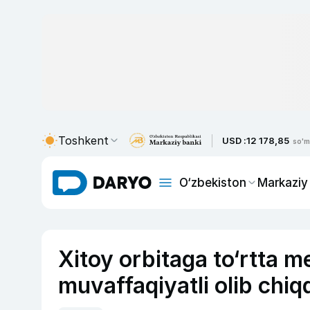
Toshkent
USD :
12 178,85
so'm
O‘zbekiston
Markaziy
Xitoy orbitaga to‘rtta m
muvaffaqiyatli olib chiq