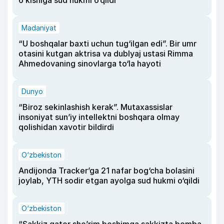
6 kishiga sud hukmi o‘qildi
Madaniyat
“U boshqalar baxti uchun tug‘ilgan edi”. Bir umr
otasini kutgan aktrisa va dublyaj ustasi Rimma
Ahmedovaning sinovlarga to‘la hayoti
Dunyo
“Biroz sekinlashish kerak”. Mutaxassislar
insoniyat sun’iy intellektni boshqara olmay
qolishidan xavotir bildirdi
O‘zbekiston
Andijonda Tracker’ga 21 nafar bog‘cha bolasini
joylab, YTH sodir etgan ayolga sud hukmi o‘qildi
O‘zbekiston