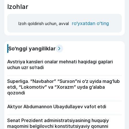
Izohlar
ro‘yxatdan o‘ting
Izoh qoldirish uchun, avval
So‘nggi yangiliklar
Avstriya kansleri onalar mehnati haqidagi gaplari
uchun uzr so‘radi
Superliga. “Navbahor” “Surxon”ni o‘z uyida mag‘lub
etdi, “Lokomotiv” va “Xorazm” uyda g‘alaba
qozondi
Aktyor Abdu­mannon Ubaydullayev vafot etdi
Senat Prezident administratsiyasining huquqiy
maqomini belgilovchi konstitutsiyaviy qonunni