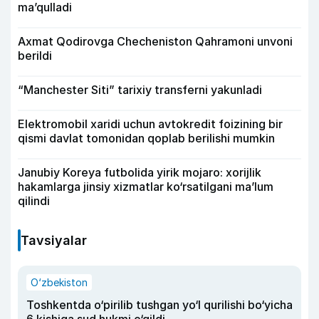
ma’qulladi
Axmat Qodirovga Checheniston Qahramoni unvoni
berildi
“Manchester Siti” tarixiy transferni yakunladi
Elektromobil xaridi uchun avtokredit foizining bir
qismi davlat tomonidan qoplab berilishi mumkin
Janubiy Koreya futbolida yirik mojaro: xorijlik
hakamlarga jinsiy xizmatlar ko‘rsatilgani ma’lum
qilindi
Tavsiyalar
O‘zbekiston
Toshkentda o‘pirilib tushgan yo‘l qurilishi bo‘yicha