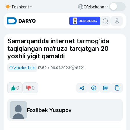
Toshkent
O‘zbekcha
Samarqandda internet tarmog‘ida
taqiqlangan maʼruza tarqatgan 20
yoshli yigit qamaldi
O‘zbekiston
17:52 / 06.07.2023
8721
0
0
Fozilbek Yusupov