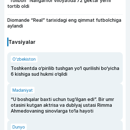
“Tolibon” Nangarhor viloyatida 72 gektar yerni
tortib oldi
Diomande “Real” tarixidagi eng qimmat futbolchiga
aylandi
Tavsiyalar
O‘zbekiston
Toshkentda o‘pirilib tushgan yo‘l qurilishi bo‘yicha
6 kishiga sud hukmi o‘qildi
Madaniyat
“U boshqalar baxti uchun tug‘ilgan edi”. Bir umr
otasini kutgan aktrisa va dublyaj ustasi Rimma
Ahmedovaning sinovlarga to‘la hayoti
Dunyo