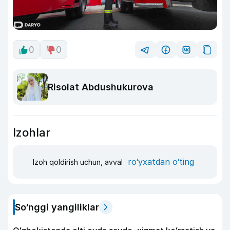
0
0
Risolat Abdushukurova
Izohlar
ro‘yxatdan o‘ting
Izoh qoldirish uchun, avval
So‘nggi yangiliklar