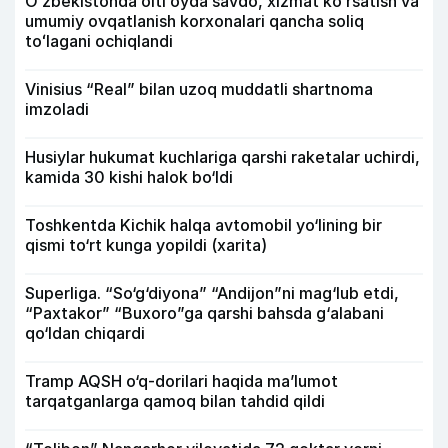
Oʻzbekistonda olti oyda savdo, xizmat koʻrsatish va
umumiy ovqatlanish korxonalari qancha soliq
toʻlagani ochiqlandi
Vinisius “Real” bilan uzoq muddatli shartnoma
imzoladi
Husiylar hukumat kuchlariga qarshi raketalar uchirdi,
kamida 30 kishi halok bo‘ldi
Toshkentda Kichik halqa avtomobil yo‘lining bir
qismi to‘rt kunga yopildi (xarita)
Superliga. “So‘g‘diyona” “Andijon”ni mag‘lub etdi,
“Paxtakor” “Buxoro”ga qarshi bahsda g‘alabani
qo‘ldan chiqardi
Tramp AQSH o‘q-dorilari haqida ma’lumot
tarqatganlarga qamoq bilan tahdid qildi