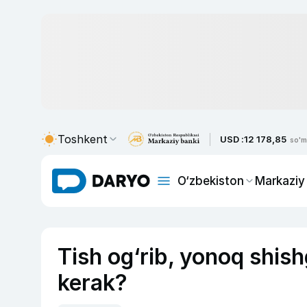
Toshkent
USD :
12 178,85
so'm
O‘zbekiston
Markaziy
Tish og‘rib, yonoq shish
kerak?