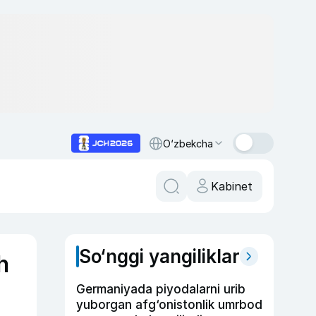
O‘zbekcha
Kabinet
So‘nggi yangiliklar
h
Germaniyada piyodalarni urib
yuborgan afg‘onistonlik umrbod