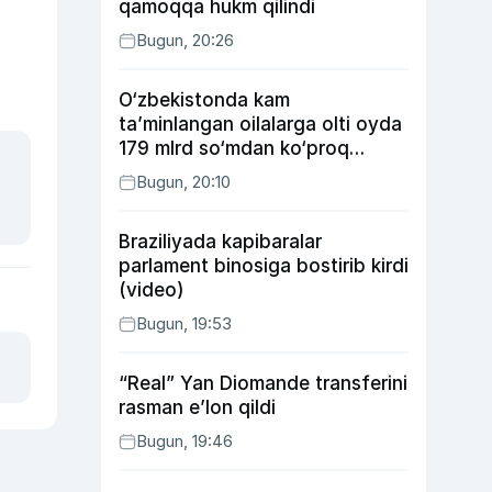
qamoqqa hukm qilindi
Bugun, 20:26
O‘zbekistonda kam
ta’minlangan oilalarga olti oyda
179 mlrd so‘mdan ko‘proq
ijtimoiy keshbek to‘lab berildi
Bugun, 20:10
Braziliyada kapibaralar
parlament binosiga bostirib kirdi
(video)
Bugun, 19:53
“Real” Yan Diomande transferini
rasman e’lon qildi
Bugun, 19:46