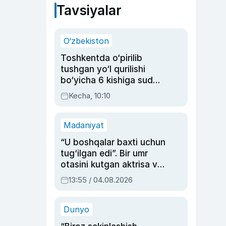
Tavsiyalar
O‘zbekiston
Toshkentda o‘pirilib
tushgan yo‘l qurilishi
bo‘yicha 6 kishiga sud
hukmi o‘qildi
Kecha, 10:10
Madaniyat
“U boshqalar baxti uchun
tug‘ilgan edi”. Bir umr
otasini kutgan aktrisa va
dublyaj ustasi Rimma
13:55 / 04.08.2026
Ahmedovaning
sinovlarga to‘la hayoti
Dunyo