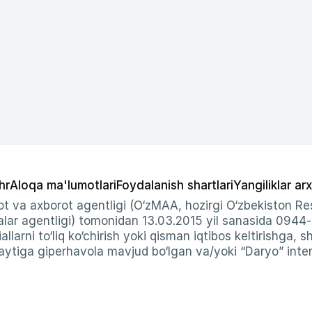
hr
Aloqa ma'lumotlari
Foydalanish shartlari
Yangiliklar arx
t va axborot agentligi (O‘zMAA, hozirgi O‘zbekiston Res
ar agentligi) tomonidan 13.03.2015 yil sanasida 0944
allarni to‘liq ko‘chirish yoki qisman iqtibos keltirishga, 
ytiga giperhavola mavjud bo‘lgan va/yoki “Daryo” intern