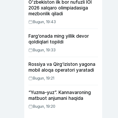
O'zbekiston ilk bor nufuzli IOI
2026 xalqaro olimpiadasiga
mezbonlik qiladi
Bugun, 19:43
Farg‘onada ming yillik devor
qoldiqlari topildi
Bugun, 19:33
Rossiya va Qirg‘iziston yagona
mobil aloqa operatori yaratadi
Bugun, 19:21
“Yuzma-yuz”. Kannavaroning
matbuot anjumani haqida
Bugun, 19:20