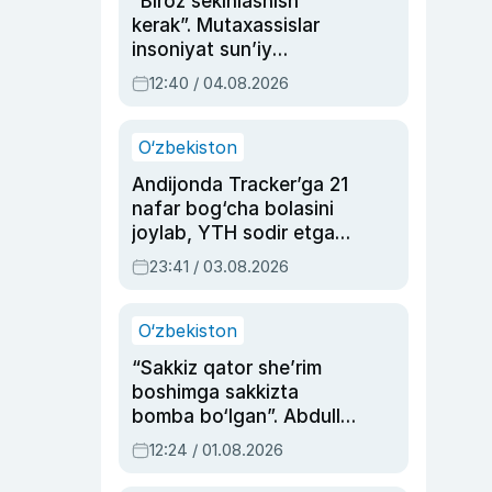
“Biroz sekinlashish
kerak”. Mutaxassislar
insoniyat sun’iy
intellektni boshqara
12:40 / 04.08.2026
olmay qolishidan xavotir
bildirdi
O‘zbekiston
Andijonda Tracker’ga 21
nafar bog‘cha bolasini
joylab, YTH sodir etgan
ayolga sud hukmi o‘qildi
23:41 / 03.08.2026
O‘zbekiston
“Sakkiz qator she’rim
boshimga sakkizta
bomba bo‘lgan”. Abdulla
Oripovni siyosiy
12:24 / 01.08.2026
ayblovlardan asrab
qolgan voqea