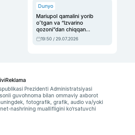
Dunyo
Mariupol qamalini yorib
oʻtgan va “Izvarino
qozoni”dan chiqqan
qahramon — Ukraina
19:50 / 29.07.2026
armiyasi bosh
qoʻmondoni Drapatiy
haqida
ivi
Reklama
publikasi Prezidenti Administratsiyasi
-sonli guvohnoma bilan ommaviy axborot
shuningdek, fotografik, grafik, audio va/yoki
et-nashrining muallifligini ko‘rsatuvchi