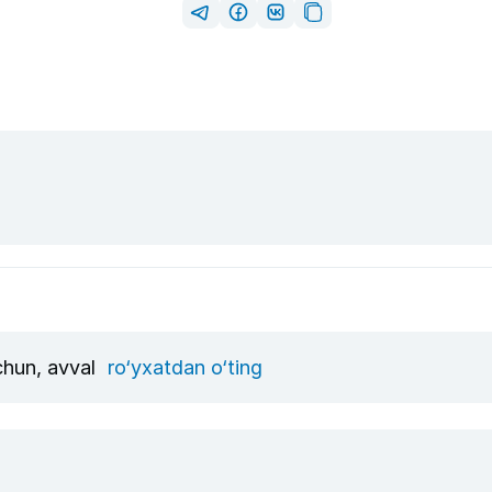
uchun, avval
ro‘yxatdan o‘ting