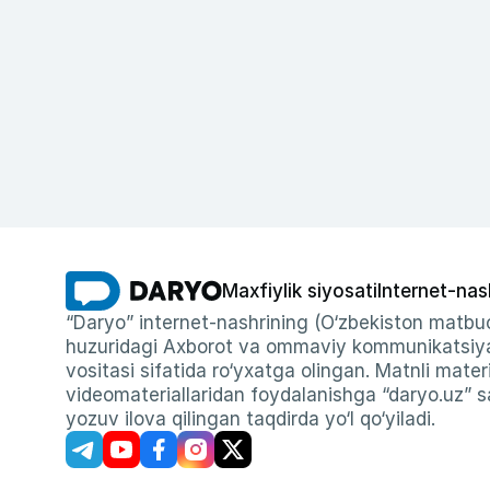
Maxfiylik siyosati
Internet-nas
“Daryo” internet-nashrining (O‘zbekiston matbuo
huzuridagi Axborot va ommaviy kommunikatsiyal
vositasi sifatida ro‘yxatga olingan. Matnli materi
videomateriallaridan foydalanishga “daryo.uz” sa
yozuv ilova qilingan taqdirda yo‘l qo‘yiladi.