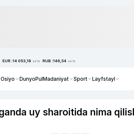
EUR :
RUB :
14 053,18
146,54
so'm
so'm
 Osiyo
Dunyo
Pul
Madaniyat
Sport
Layfstayl
ganda uy sharoitida nima qilis