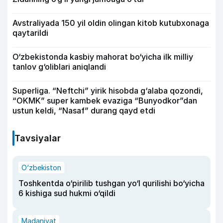
Avstraliyada 150 yil oldin olingan kitob kutubxonaga
qaytarildi
O‘zbekistonda kasbiy mahorat bo‘yicha ilk milliy
tanlov g‘oliblari aniqlandi
Superliga. “Neftchi” yirik hisobda g‘alaba qozondi,
“OKMK” super kambek evaziga “Bunyodkor”dan
ustun keldi, “Nasaf” durang qayd etdi
Tavsiyalar
O‘zbekiston
Toshkentda o‘pirilib tushgan yo‘l qurilishi bo‘yicha
6 kishiga sud hukmi o‘qildi
Madaniyat