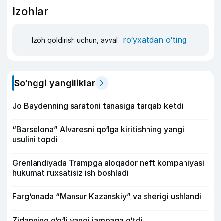
Izohlar
ro‘yxatdan o‘ting
Izoh qoldirish uchun, avval
So‘nggi yangiliklar
Jo Baydenning saratoni tanasiga tarqab ketdi
“Barselona” Alvaresni qo‘lga kiritishning yangi
usulini topdi
Grenlandiyada Trampga aloqador neft kompaniyasi
hukumat ruxsatisiz ish boshladi
Farg‘onada “Mansur Kazanskiy” va sherigi ushlandi
Zidanning o‘g‘li yangi jamoaga o‘tdi