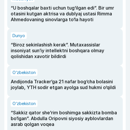
“U boshqalar baxti uchun tug‘ilgan edi”. Bir umr
otasini kutgan aktrisa va dublyaj ustasi Rimma
Ahmedovaning sinovlarga to‘la hayoti
Dunyo
“Biroz sekinlashish kerak”. Mutaxassislar
insoniyat sun’iy intellektni boshqara olmay
qolishidan xavotir bildirdi
O‘zbekiston
Andijonda Tracker’ga 21 nafar bog‘cha bolasini
joylab, YTH sodir etgan ayolga sud hukmi o‘qildi
O‘zbekiston
“Sakkiz qator she’rim boshimga sakkizta bomba
bo‘lgan”. Abdulla Oripovni siyosiy ayblovlardan
asrab qolgan voqea